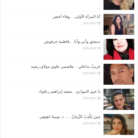
أنا المرأة الأولى….وفاء اخضر
2026-08-07
دمشق وأبي وأنا….فاطمة حرفوش
2026-08-07
غريبٌ بداخلي….هاشمي علوي مولاي رشيد
2026-08-07
يا عبيرَ الموانئِ…سعيد إبراهيم زعلوك
2026-08-07
حِينَ يَكْذِبُ الزَّمانُ ….. د. سِيما حَقِيقِي
2026-08-07