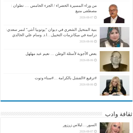
من وراء المسيرة الخضراء / الجزء الخامس …. تطوان :
مصطفى منيغ
2026-08-07
بنية المتخيل الشعري في ديوان “يوتوبيا أنثى” لنمر سعدي:
دراسة في ميكانزمات التخييل…ا.د. وسام علي الخالدي
2026-08-06
بعض الأجوبة لأسئلة الوطن … نعيم عبد مهلهل
2026-08-06
#ترقيع #الفشل بالكرامة …#سناء وتوت
2026-08-06
ثقافة وادب
السور….ليلاس زرزور
2026-08-07