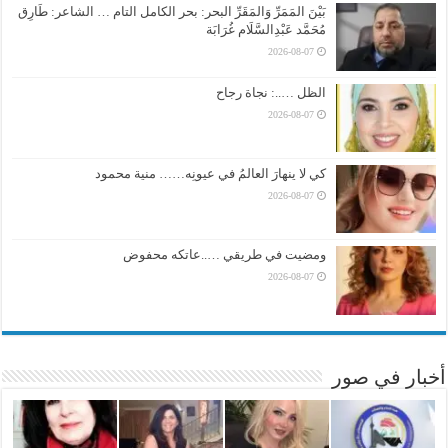
بَيْنَ المَمَرِّ وَالمَقَرِّ البحر: بحر الكامل التام … الشاعر: طَارِق
مُحَمَّد عَبْدِالسَّلَام غُرَابَة
2026-08-07
الظل …..: نجاة رجاح
2026-08-07
كي لا ينهارَ العالمُ في عيونِه…… منية محمود
2026-08-07
ومضيت في طريقي …..عاتكه محفوض
2026-08-07
أخبار في صور