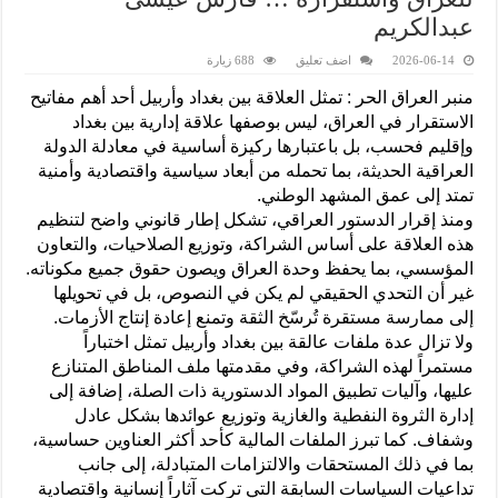
عبدالكريم
2026-06-14
اضف تعليق
688 زيارة
منبر العراق الحر : تمثل العلاقة بين بغداد وأربيل أحد أهم مفاتيح
الاستقرار في العراق، ليس بوصفها علاقة إدارية بين بغداد
وإقليم فحسب، بل باعتبارها ركيزة أساسية في معادلة الدولة
العراقية الحديثة، بما تحمله من أبعاد سياسية واقتصادية وأمنية
تمتد إلى عمق المشهد الوطني.
ومنذ إقرار الدستور العراقي، تشكل إطار قانوني واضح لتنظيم
هذه العلاقة على أساس الشراكة، وتوزيع الصلاحيات، والتعاون
المؤسسي، بما يحفظ وحدة العراق ويصون حقوق جميع مكوناته.
غير أن التحدي الحقيقي لم يكن في النصوص، بل في تحويلها
إلى ممارسة مستقرة تُرسّخ الثقة وتمنع إعادة إنتاج الأزمات.
ولا تزال عدة ملفات عالقة بين بغداد وأربيل تمثل اختباراً
مستمراً لهذه الشراكة، وفي مقدمتها ملف المناطق المتنازع
عليها، وآليات تطبيق المواد الدستورية ذات الصلة، إضافة إلى
إدارة الثروة النفطية والغازية وتوزيع عوائدها بشكل عادل
وشفاف. كما تبرز الملفات المالية كأحد أكثر العناوين حساسية،
بما في ذلك المستحقات والالتزامات المتبادلة، إلى جانب
تداعيات السياسات السابقة التي تركت آثاراً إنسانية واقتصادية