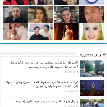
تقارير مصورة
الشرطة التايلاندية: مطلق النار في مدرسة بانكوك قتل
أجداده قبل هجومه على زملائه ومعلميه
2026-08-07
ترامب ينقذ طفلا من السقوط على المسرح ويحول الموقف
إلى نكتة عن سقوط بايدن (فيديو)
2026-08-06
زلزال بقوة 6.3 درجة يضرب جنوب الفلبين (فيديو)
2026-08-05