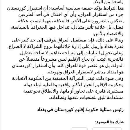
واسعة من البلاد.
هذا الترابط يؤكد حقيقة سياسية أساسية: أن استقرار كوردستان
جزء من استقرار العراق، وأن أي اختلال في أحد الطرفين
ينعكس بالضرورة على الآخر. فالعلاقة بينهما ليست علاقة
فصل، بل علاقة تأثير متبادل، تتداخل فيها الجغرافيا بالسياسة،
والاقتصاد بالأمن.
وبناءً على ذلك، فإن مستقبل العراق يتوقف إلى حد كبير على
قدرة بغداد وأربيل على إدارة خلافاتهما بروح الشراكة لا الصراع،
وعلى تحويل التباينات إلى مساحة تفاهم، لا ساحة تعطيل.
فالتجربة أثبتت أن نجاح الإقليم ليس مشروعاً منفصلاً عن
الدولة، بل هو عنصر قوة للعراق كله، وأن استقرار كوردستان
هو امتداد مباشر لاستقرار العراق ونهوضه.
وفي ضوء ذلك، تبقى الشراكة الحقيقية بين الحكومة الاتحادية
وحكومة الإقليم الخيار الأكثر واقعية وفاعلية لبناء دولة
مستقرة، قادرة على تجاوز أزماتها، والانطلاق نحو تنمية
مستدامة تليق بتضحيات شعبها وتطلعاته.
رئيس ممثلية حكومة إقليم كوردستان في بغداد
شارك هذا الموضوع: