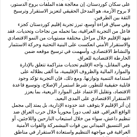
على سكان كوردستان. إن معالجة هذه الملفات بروح الدستور،
لا بروح الأزمة، هو المدخل الحقيقي لتعزيز الاستقرار وترسيخ
الثقة بين الطرفين.
وفي سياق قراءة أوسع، تبرز تجربة إقليم كوردستان كجزء
فاعل من التجربة العراقية، بما تحمله من نجاحات وتحديات. فقد
شهد الإقليم خلال مراحل مختلفة مستويات من النمو الاقتصادي
والاستقرار الأمني انعكست على البنية التحتية وحركة الاستثمار
والنشاط الاقتصادي، وأسهمت في ترسيخ موقعه ضمن
الخارطة الاقتصادية للعراق.
وفي المقابل، واجه الإقليم تحديات متراكمة تتعلق بالإدارة
والموارد المالية والظروف الإقليمية، ما ألقى بظلاله على
استدامة التنمية وتوازنها. ومع ذلك، فإن التجربة تؤكد وجود
قابلية حقيقية للتطور، شرط استمرار الإصلاح، وتوسيع قاعدة
الاقتصاد، وتقليل الاعتماد على الموارد الريعية، بما يعزز
الاستقرار الاقتصادي على المدى البعيد.
إن أثر الإقليم لا يتوقف عند حدوده الإدارية، بل يمتد إلى مجمل
الواقع العراقي. فقد لعب دوراً محورياً خلال حرب العراق ضد
تنظيم داعش، سواء من خلال استيعاب النازحين واللاجئين، أو
عبر التنسيق الميداني بين قوات البيشمركة والقوات الأمنية
العراقية في مواجهة التنظيم واستعادة الاستقرار في مناطق