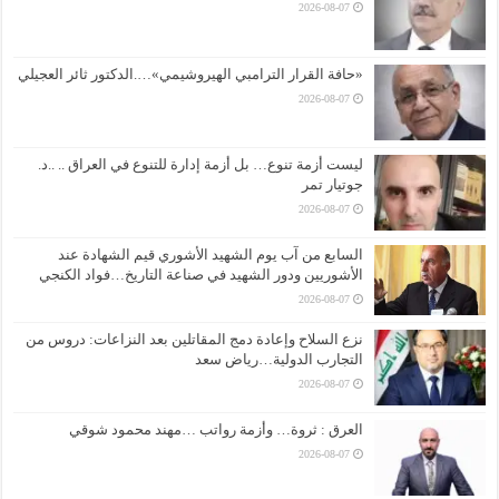
2026-08-07
«حافة القرار الترامبي الهيروشيمي»….الدكتور ثائر العجيلي
2026-08-07
ليست أزمة تنوع… بل أزمة إدارة للتنوع في العراق .. ..د.
جوتيار تمر
2026-08-07
السابع من آب يوم الشهيد الأشوري قيم الشهادة عند
الأشوريين ودور الشهيد في صناعة التاريخ…فواد الكنجي
2026-08-07
نزع السلاح وإعادة دمج المقاتلين بعد النزاعات: دروس من
التجارب الدولية…رياض سعد
2026-08-07
العرق : ثروة… وأزمة رواتب …مهند محمود شوقي
2026-08-07