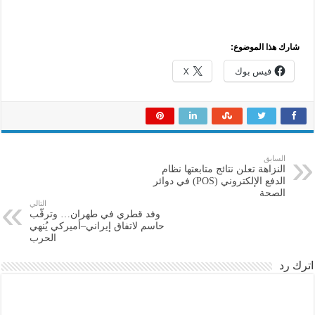
شارك هذا الموضوع:
فيس بوك
X
السابق
النزاهة تعلن نتائج متابعتها نظام
الدفع الإلكتروني (POS) في دوائر
الصحة
التالي
وفد قطري في طهران… وترقّب
حاسم لاتفاق إيراني–أميركي يُنهي
الحرب
اترك رد