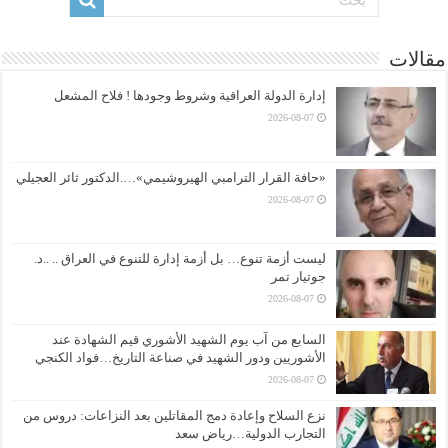
مقالات
إدارة الدولة العراقية وشروط وجودها ! فلاح المشعل
2026-08-07
«حافة القرار الترامبي الهيروشيمي»….الدكتور ثائر العجيلي
2026-08-07
ليست أزمة تنوع… بل أزمة إدارة للتنوع في العراق .. ..د.
جوتيار تمر
2026-08-07
السابع من آب يوم الشهيد الأشوري قيم الشهادة عند
الأشوريين ودور الشهيد في صناعة التاريخ…فواد الكنجي
2026-08-07
نزع السلاح وإعادة دمج المقاتلين بعد النزاعات: دروس من
التجارب الدولية…رياض سعد