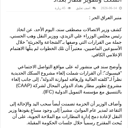
2026-06-14
اضف تعليق
45 زيارة
منبر العراق الحر :
كشف وزير الاتصالات مصطفى سند، اليوم الأحد، عن اتخاذ
رئيس مجلس الوزراء علي الزيدي، ووزير النقل وهب الحسني،
جملة من القرارات التي وصفها بـ”الشجاعة والجريئة” خلال
الأسبوعين الماضيين، معتبراً أن تلك الخطوات لم ينلْها الاهتمام
الإعلامي الكافي.
وأوضح سند في منشور له على مواقع التواصل الاجتماعي
“فيسبوك”: أن القرارات شملت إلغاء مشروع السكك الحديدية
نظراً لـ”كلفته العالية وإرهاقه لموازنة الدولة”، إلى جانب إلغاء
مشروع تطوير مطار بغداد الدولي المحال لشركة (CAAP)
بالتنسيق مع مؤسسة التمويل الدولية (IFC).
وأضاف الوزير أن الحزمة تضمنت أيضاً سحب اليد والإحالة إلى
التقاعد لمدير عام الموانئ، مشيراً إلى وجود مساعٍ يقودها وزير
النقل لإعادة دمج إدارة المطارات مع الملاحة الجوية، على أن
يُبحث المقترح رسمياً خلال جلسات الحكومة المقبلة.