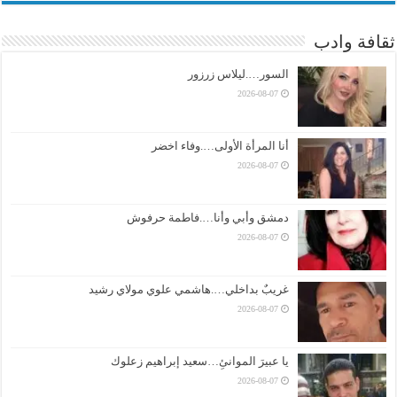
ثقافة وادب
السور….ليلاس زرزور
2026-08-07
أنا المرأة الأولى….وفاء اخضر
2026-08-07
دمشق وأبي وأنا….فاطمة حرفوش
2026-08-07
غريبٌ بداخلي….هاشمي علوي مولاي رشيد
2026-08-07
يا عبيرَ الموانئِ…سعيد إبراهيم زعلوك
2026-08-07