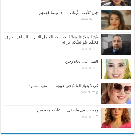
حِينَ يَكْذِبُ الزَّمانُ ….. د. سِيما حَقِيقِي
2026-08-07
بَيْنَ المَمَرِّ وَالمَقَرِّ البحر: بحر الكامل التام … الشاعر: طَارِق
مُحَمَّد عَبْدِالسَّلَام غُرَابَة
2026-08-07
الظل …..: نجاة رجاح
2026-08-07
كي لا ينهارَ العالمُ في عيونِه…… منية محمود
2026-08-07
ومضيت في طريقي …..عاتكه محفوض
2026-08-07