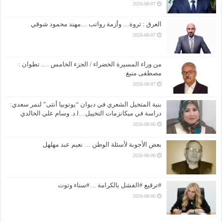
2026-08-07
العرق : ثروة… وأزمة رواتب …مهند محمود شوقي
2026-08-07
من وراء المسيرة الخضراء / الجزء الخامس …. تطوان :
مصطفى منيغ
2026-08-07
بنية المتخيل الشعري في ديوان “يوتوبيا أنثى” لنمر سعدي:
دراسة في ميكانزمات التخييل…ا.د. وسام علي الخالدي
2026-08-06
بعض الأجوبة لأسئلة الوطن … نعيم عبد مهلهل
2026-08-06
#ترقيع #الفشل بالكرامة …#سناء وتوت
2026-08-06