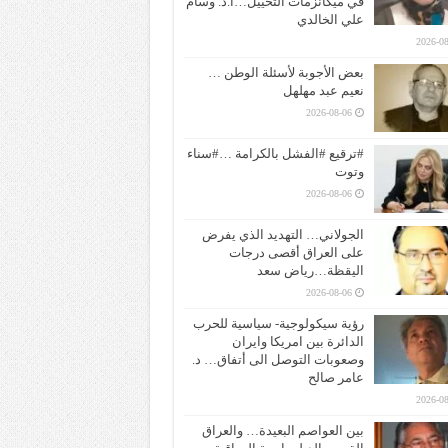
في ميكانزمات التخييل…ا.د. وسام
علي الخالدي
2026-08
بعض الأجوبة لأسئلة الوطن …
نعيم عبد مهلهل
2026-08-06
#ترقيع #الفشل بالكرامة …#سناء
وتوت
2026-08-06
الجولاني… التهديد الذي يفرض
على العراق أقصى درجات
اليقظة…رياض سعد
2026-08-06
رؤية سيكولوجية- سياسية للحرب
الدائرة بين امريكا وايران
وصعوبات التوصل الى أتفاق… د.
عامر صالح
2026-08
بين العواصم البعيدة… والعراق