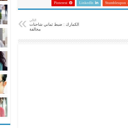
Pinterest
LinkedIn
Stumbleupon
التالي
الكمارك : ضبط ثماني شاحنات
مخالفة