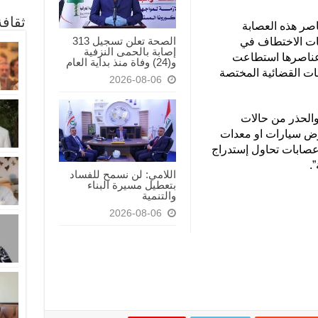
ثقاف
صر هذه العصابة
الصحة تعلن تسجيل 313
يات الاختطاف في
إصابة بالحمى النزفية
 عناصرها استطاعت
و(24) وفاة منذ بداية العام
هات القضائية المختصة
2026-08-06
والحذر من حالات
ض سيارات او معدات
عصابات تحاول إستدراج
.
اللامي: لن نسمح للفساد
بتعطيل مسيرة البناء
والتنمية
2026-08-06