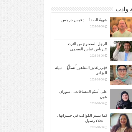
ة وادب
شهيةُ الصدأ….د.قيس جرجس
2026-08-06
الرجل المصنوع من التردد
!!..رياض عباس العصمي
2026-08-06
#فِي_هَذهِ_المَتاهةِ_أَتسكَّعُ….نبيلة
الوزاني
2026-08-06
على أسنّةِ المسافات….سوزان
عون
2026-08-06
كما تسير الكواكب في حسراتها .
…نجلاء رسول
2026-08-06