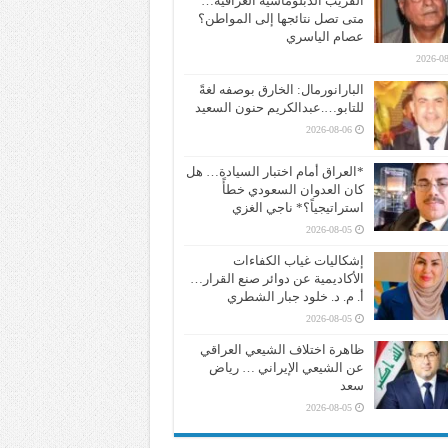
القريب الدبلوماسية العراقية…
متى تصل نتائجها إلى المواطن؟
عصام الياسري
2026-08
البارانورمال: الخارق بوصفه لغةً
للتابو….عبدالكريم حنون السعيد
2026-08-06
*العراق أمام اختبار السيادة… هل
كان العدوان السعودي خطأً
استراتيجياً؟* ناجي الغزي
2026-08-05
إشكاليات غياب الكفاءات
الأكاديمية عن دوائر صنع القرار…
أ. م. د. خلود جبار الشطري
2026-08-05
ظاهرة اختلاف الشيعي العراقي
عن الشيعي الإيراني … رياض
سعد
2026-08-05