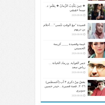
❖ حِينَ يَكْذِبُ الزَّمانُ ❖ بِقَلَمِ: د.
سِيما حَقِيقِي
2026-08-06
قصيدة “معَ الوقتِ تنْسى”….أحلام
بن دريهم
2026-08-06
غيمة وقصيدة ____ كريمة
الحسيني
2026-08-06
جمر الغواية.. و رماد الخيانة …
رياض سعد
2026-08-06
بغضُ مِنْ ذكرى ٣ آب (أغسطس)
٢٠٢٦.. قصة قصيرة…حيدر حسين
سويري
2026-08-06