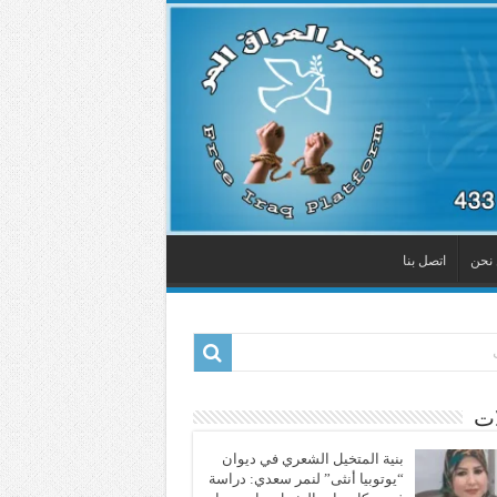
نحن
اتصل بنا
ات
بنية المتخيل الشعري في ديوان
“يوتوبيا أنثى” لنمر سعدي: دراسة