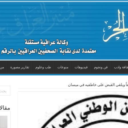
قافة وادب
فن ونجوم
فيديوهات
منوعات
طب وعلوم
تقارير مصورة
من 
اً ويلقي القبض على خاطفيه في ميسان
مقال