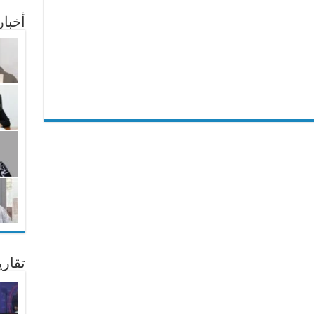
أخبا
تقار