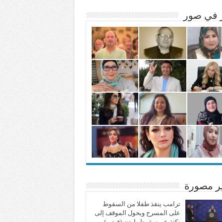
ر في صور
ير مصورة
ترامب ينقذ طفلا من السقوط
على المسرح ويحول الموقف إلى
نكتة عن سقوط بايدن (فيديو)