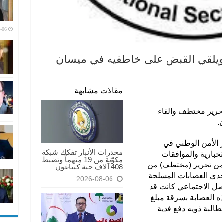
-06
 ويلقي القبض على خاطفيه في ميسان
مقالات مشابهة
حرير مختطف والقاء
.
 الأمن الوطني في
مخدرات الأنبار تفكك شبكة
خبارية والموافقات
مكوّنة من 19 متهماً وتضبط
 من تحرير (مختطف) من
408 آلاف حبة كبتاغون
إحدى العصابات المسلحة
2026-08-06
صل الاجتماعي كانت قد
ذه العصابة بسرقة مبلغ
طالبة ذويه دفع فدية