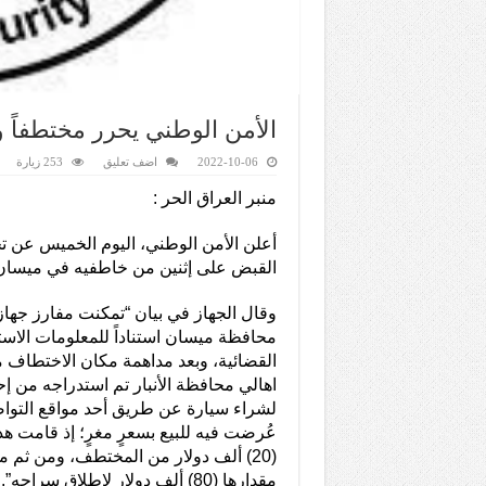
الأمن الوطني يحرر مختطفاً
2022-10-06
اضف تعليق
253 زيارة
منبر العراق الحر :
أعلن الأمن الوطني، اليوم الخميس عن ت
القبض على إثنين من خاطفيه في ميسان
وقال الجهاز في بيان “تمكنت مفارز جهاز
محافظة ميسان استناداً للمعلومات الاست
القضائية، وبعد مداهمة مكان الاختطاف
اهالي محافظة الأنبار تم استدراجه من 
لشراء سيارة عن طريق أحد مواقع التوا
عُرضت فيه للبيع بسعرٍ مغرٍ؛ إذ قامت ه
(20) ألف دولار من المختطف، ومن ثم م
مقدارها (80) ألف دولار لإطلاق سراحه”.