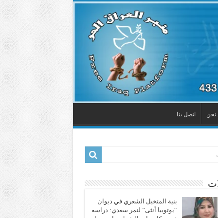
نحن
اتصل بنا
ات
بنية المتخيل الشعري في ديوان
“يوتوبيا أنثى” لنمر سعدي: دراسة