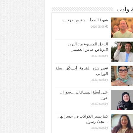
ة وادب
شهيةُ الصدأ….د.قيس جرجس
2026-08-06
الرجل المصنوع من التردد
!!..رياض عباس العصمي
2026-08-06
#فِي_هَذهِ_المَتاهةِ_أَتسكَّعُ….نبيلة
الوزاني
2026-08-06
على أسنّةِ المسافات….سوزان
عون
2026-08-06
كما تسير الكواكب في حسراتها .
…نجلاء رسول
2026-08-06