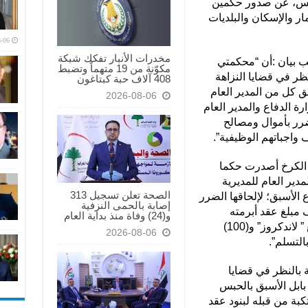
لخميس، عن صدور حكمين
ار والإسكان والبلديات
-06
مخدرات الأنبار تفكك شبكة
ب بيان :أن “محكمتي
مكوّنة من 19 متهماً وتضبط
ظر في قضايا النزاهة
408 آلاف حبة كبتاغون
ق كل من المدير العام
2026-08-06
رة الدفاع والمدير العام
لضرر بأموال ومصالح
 واجباتهم الوظيفية”.
 الكرخ أصدرت حكما
ير العام للمديرية
الصحة تعلن تسجيل 313
ع الأسبق؛ لإلحاقها الضرر
إصابة بالحمى النزفية
 مبلغ عقد أبرمته
و(24) وفاة منذ بداية العام
الوزارة لتجهيز (400) سيارة رباعية الدفع ” لاندكروز” و(100)
2026-08-06
لتسلم”.
 بالنظر في قضايا
بابل الأسبق بالحبس
كبة من قبله لبنود عقد