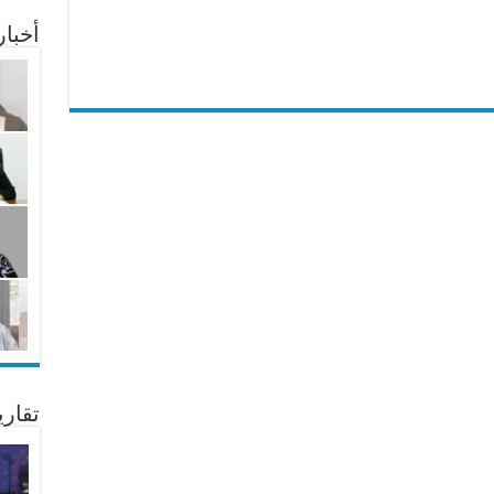
أخبا
تقار