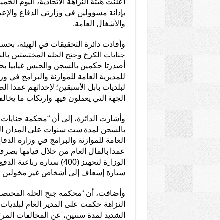
أعلنت هيئة النزاهة الاتحادية، اليوم ا
بإدانة مسؤولين في وزارتي الدفاع والإعم
والأشغال العامة.
وأفادت دائرة التحقيقات في الهيئة، بحس
جنايات الكرخ وجنح الحلة المختصتين بالن
أصدرتا حكمين بالسجن والحبس غيابيا بح
للمديرية العامة للموازنة والبرامج في وزا
لبلديات بابل الأسبقين؛ لإحداثهم عمدا ا
الجهة التي يعملون فيها وارتكاب ما يخالف
وأشارت الدائرة، إلى أن “محكمة جنايات
بالسجن لمدة ست سنوات على المدان المد
العامة للموازنة والبرامج في وزارة الدفا
عمدا بالمال العام من خلال قيامها بصرف
سيارة إسعاف إلى أشخاص غير مخولين با
وأضافت، أن “محكمة جنح الحلة المختصة
النزاهة حكمت على المدير العام لبلديات 
الشديد لمدة سنتين، عن المخالفات المرت