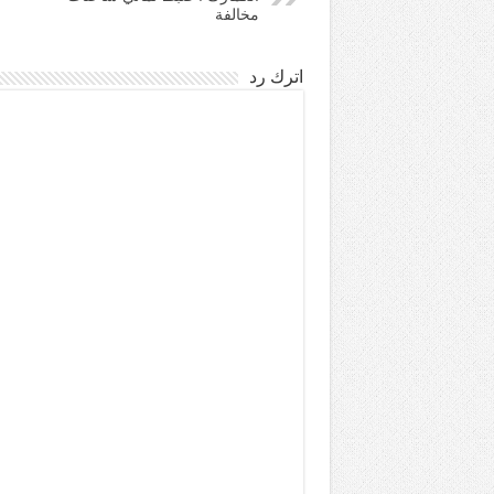
مخالفة
اترك رد