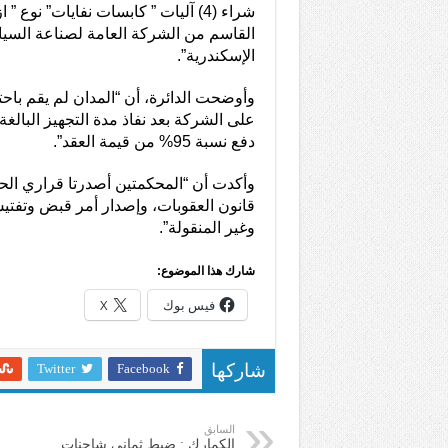
شراء (4) آليات ” كابسات نفايات” نوع 
القاسم من الشركة العامة لصناعة السي
الإسكندرية”.
وأوضحت الدائرة، أن “المدان لم يقم باح
دفع نسبة 95% من قيمة العقد”.
قانون العقوبات، وإصدار أمر قبض وتفتيش 
وغير المنقولة”.
شارك هذا الموضوع:
فيس بوك
X
Twitter
Facebook
شاركها
السابق
الكمارك : ضبط ثماني شاحنات