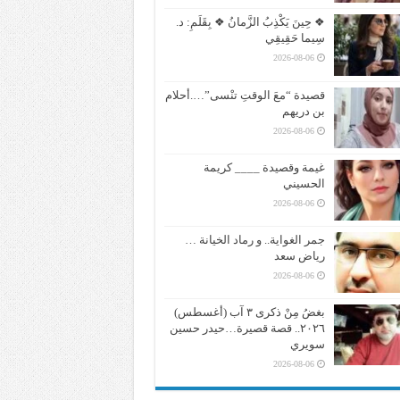
❖ حِينَ يَكْذِبُ الزَّمانُ ❖ بِقَلَمِ: د.
سِيما حَقِيقِي
2026-08-06
قصيدة “معَ الوقتِ تنْسى”….أحلام
بن دريهم
2026-08-06
غيمة وقصيدة ____ كريمة
الحسيني
2026-08-06
جمر الغواية.. و رماد الخيانة …
رياض سعد
2026-08-06
بغضُ مِنْ ذكرى ٣ آب (أغسطس)
٢٠٢٦.. قصة قصيرة…حيدر حسين
سويري
2026-08-06