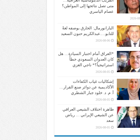
القريب الدبلوماسية العراقية…
متى تصل نتائجها إلى المواطن؟
عصام الياسري
2026-08
البارانورمال: الخارق بوصفه لغةً
للتابو….عبدالكريم حنون السعيد
2026-08-06
*العراق أمام اختبار السيادة… هل
كان العدوان السعودي خطأً
استراتيجياً؟* ناجي الغزي
2026-08-05
إشكاليات غياب الكفاءات
الأكاديمية عن دوائر صنع القرار…
أ. م. د. خلود جبار الشطري
2026-08-05
ظاهرة اختلاف الشيعي العراقي
عن الشيعي الإيراني … رياض
سعد
2026-08-05