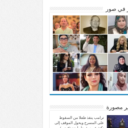
ر في صور
ير مصورة
ترامب ينقذ طفلا من السقوط
على المسرح ويحول الموقف إلى
نكتة عن سقوط بايدن (فيديو)