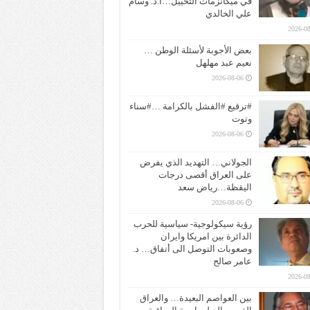
في ميكانزمات التخييل…ا.د. وسام
علي الخالدي
2026-08
بعض الأجوبة لأسئلة الوطن …
نعيم عبد مهلهل
2026-08-06
#ترقيع #الفشل بالكرامة …#سناء
وتوت
2026-08-06
الجولاني… التهديد الذي يفرض
على العراق أقصى درجات
اليقظة…رياض سعد
2026-08-06
رؤية سيكولوجية- سياسية للحرب
الدائرة بين امريكا وايران
وصعوبات التوصل الى أتفاق… د.
عامر صالح
2026-08
بين العواصم البعيدة… والعراق