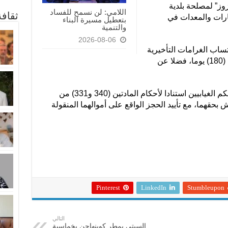
” ازوز” لمصلحة بلدية
اللامي: لن نسمح للفساد
ثقاف
ارات والمعدات في
بتعطيل مسيرة البناء
والتنمية
2026-08-06
تساب الغرامات التأخيرية
على الشركة بعد نفاذ مدة التجهيز البالغة (180) يوما، فضلا عن
وأكدت أن “المحكمتين أصدرتا قراري الحكم الغيابيين استنادا لأحكام المادتين (340 و331) من
بحقهما، مع تأييد الحجز الواقع على أموالهما المنقولة
Pinterest
LinkedIn
Stumbleupon
التالي
السيتي يمطر كوبنهاجن بخماسية