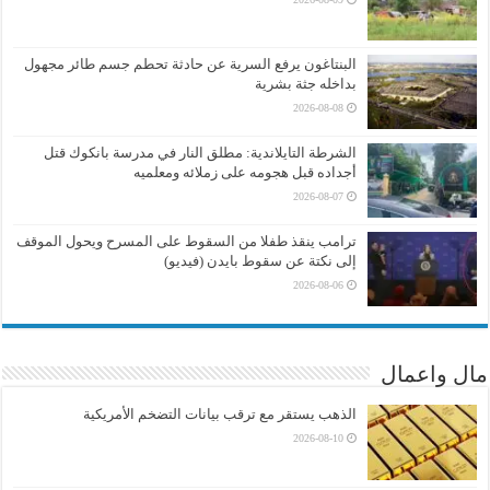
البنتاغون يرفع السرية عن حادثة تحطم جسم طائر مجهول
بداخله جثة بشرية
2026-08-08
الشرطة التايلاندية: مطلق النار في مدرسة بانكوك قتل
أجداده قبل هجومه على زملائه ومعلميه
2026-08-07
ترامب ينقذ طفلا من السقوط على المسرح ويحول الموقف
إلى نكتة عن سقوط بايدن (فيديو)
2026-08-06
مال واعمال
الذهب يستقر مع ترقب بيانات التضخم الأمريكية
2026-08-10