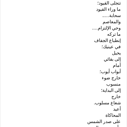
تتجلى القيود؛
ما وراء القيود
سحابة…..
والمعاصم
وحي الإلتزام….
ما تركه
إنطباع الجفاف
في عينيك؛
يحيل
إلى بقائي
أمام
أبواب أيوب؛
خارج ضوء
منسوب
إلى البداية؛
خارج
شعاع مسلوب.
أعيد
المحاكاة
على صدر الشمس