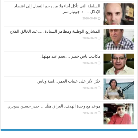
السلطة التي تأكل أبناءها: من رحم النضال إلى اقتصاد
الإذلال …..د. جوتيار تمر
2026-08-10
المشاريع الوطنية ومظاهر السيادة …..عبد الخالق الفلاح
2026-08-09
مكاتيب ياس خضر ….نعيم عبد مهلهل
2026-08-09
جَبْرُ الأثر على عتبات العمر…امنة وناس
2026-08-09
موعد مع وحدة الهدف: العراق هَمُّنا …حيدر حسين سويري
2026-08-09