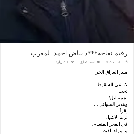
رقيم تفاحة***ذ بياض احمد المغرب
2022-10-15
اضف تعليق
211 زيارة
منبر العراق الحر :
لاداعي للسقوط
تحت
نجمة ليل؛
وهدير السواقي….
إقرأ
تربة الأشياء
في الفجر المنعدم.
ما وراء القيظ