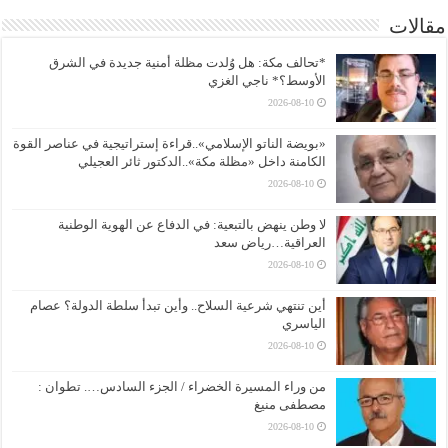
مقالات
*تحالف مكة: هل وُلدت مظلة أمنية جديدة في الشرق
الأوسط؟* ناجي الغزي
2026-08-10
«بويضة الناتو الإسلامي»..قراءة إستراتيجية في عناصر القوة
الكامنة داخل «مظلة مكة»..الدكتور ثائر العجيلي
2026-08-10
لا وطن ينهض بالتبعية: في الدفاع عن الهوية الوطنية
العراقية…رياض سعد
2026-08-10
أين تنتهي شرعية السلاح.. وأين تبدأ سلطة الدولة؟ عصام
الياسري
2026-08-10
من وراء المسيرة الخضراء / الجزء السادس…. تطوان :
مصطفى منيغ
2026-08-10