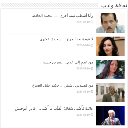
ثقافة وادب
وأنا أشطب سنة أخرى……محمد الحافظ
2026-08-10
لا عودة بعد الجرح…..سعيدة لفكيري
2026-08-10
من عدمٍ إلى عدم….نسرين حسن
2026-08-10
من قصيدتي : سَمَر…..حكيم جليل الصباغ
2026-08-10
غَابَتْ فَأَضْنى شَغَافَ الْقَلْبِ مَا أَضْنى….فايز_أبوجيش
2026-08-10