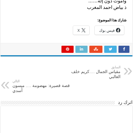
وأموت دون إله……
ذ بياض احمد المغرب
شارك هذا الموضوع:
فيس بوك
X
السابق
مقياس الجمال ….كريم خلف
الغالبي
التالي
قصة قصيرة: مهضومة …. ميسون
أسدي
اترك رد