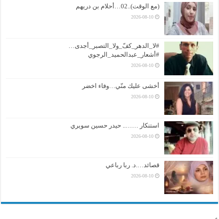
(مع الوقت)..02…أحلام بن دريهم
2026-08-10
#لا_الدهر_كفّ_ولا_التصبر_أجدى…
#أشعار_عبدالحميد_الرجوي
2026-08-10
أخشى عليك منّي…وفاء اخضر
2026-08-10
استنكار …….. حيدر حسين سويري
2026-08-10
قصائد….د. ربا رباعي
2026-08-10