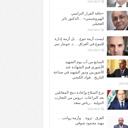
2026-08-07
«حافة القرار الترامبي
الهيروشيمي»….الدكتور ثائر
العجيلي
2026-08-07
ليست أزمة تنوع… بل أزمة إدارة
للتنوع في العراق .. ..د. جوتيار تمر
2026-08-07
السابع من آب يوم الشهيد
الأشوري قيم الشهادة عند
الأشوريين ودور الشهيد في صناعة
التاريخ…فواد الكنجي
2026-08
نزع السلاح وإعادة دمج المقاتلين
بعد النزاعات: دروس من التجارب
الدولية…رياض سعد
2026-08-07
العرق : ثروة… وأزمة رواتب …
مهند محمود شوقي