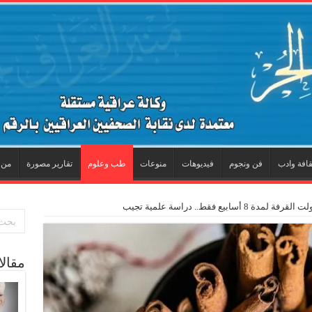
قافة وادب
فن ونجوم
فيديوهات
منوعات
طب وعلوم
تقارير مصورة
من 
ابيع فقط.. دراسة علمية تجيب
مقال