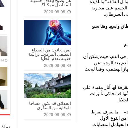
هل يصبح إيقاف خشونة
بل الفائقة” واللذيذة
المفاصل ممكناً؟
 الجسم على محاربة
2026-08-08
ى السرطان.
اق واسع. وهنا سبع
لمن يعانون من الصداع
النصفي المزمن.. دراسة
 في الدم، حيث يمكن أن
حديثة تقدم الحل!
-06
دم بعد الوجبة عن
2026-08-08
هاز الهضمي، وفقا لبحث
سة نشرت في عام 2022 إن القرفة لها آثار مفيدة على
نها قد تحاكي تأثيرات
لايا.
الحدائق قد تكون مفتاحا
للوقاية من السكري
لدم – ما يعرف بفرط
2026-08-08
ن النوع الأول
 الحوامل المصابات
ثقاف