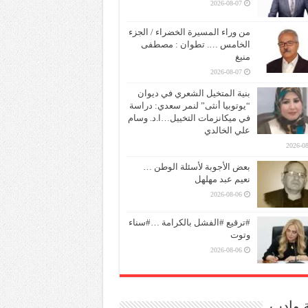
2026-08-07
من وراء المسيرة الخضراء / الجزء
الخامس …. تطوان : مصطفى
منيغ
2026-08-07
بنية المتخيل الشعري في ديوان
“يوتوبيا أنثى” لنمر سعدي: دراسة
في ميكانزمات التخييل…ا.د. وسام
علي الخالدي
2026-08
بعض الأجوبة لأسئلة الوطن …
نعيم عبد مهلهل
2026-08-06
#ترقيع #الفشل بالكرامة …#سناء
وتوت
2026-08-06
ة وادب