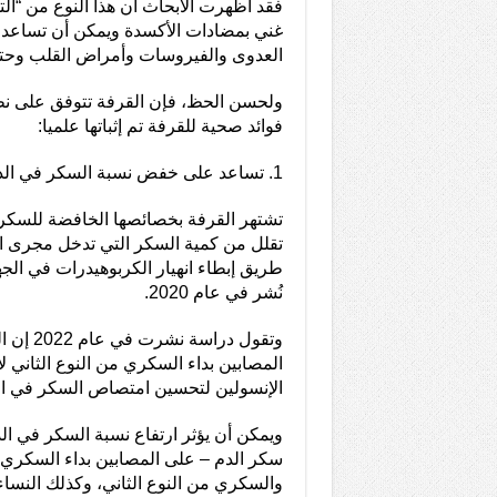
فقد أظهرت الأبحاث أن هذا النوع من “التوا
غني بمضادات الأكسدة ويمكن أن تساعد
العدوى والفيروسات وأمراض القلب وحت
ولحسن الحظ، فإن القرفة تتوفق على نط
فوائد صحية للقرفة تم إثباتها علميا:
1. تساعد على خفض نسبة السكر في الدم
تشتهر القرفة بخصائصها الخافضة للسكر
تقلل من كمية السكر التي تدخل مجرى ال
طريق إبطاء انهيار الكربوهيدرات في الج
نُشر في عام 2020.
وتقول درا
المصابين بداء السكري من النوع الثاني لأ
الإنسولين لتحسين امتصاص السكر في الخ
ويمكن أن يؤثر ارتفاع نسبة السكر في ا
سكر الدم – على المصابين بداء السكري م
والسكري من النوع الثاني، وكذلك النساء