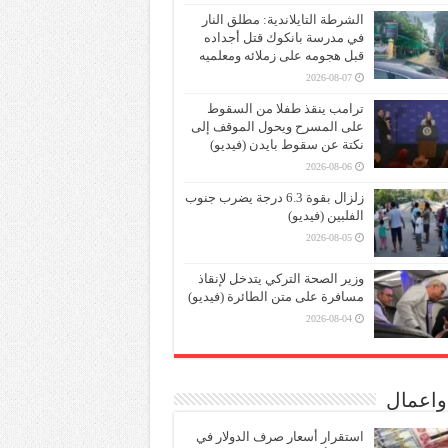
الشرطة التايلاندية: مطلق النار
في مدرسة بانكوك قتل أجداده
قبل هجومه على زملائه ومعلميه
2026-08-07
ترامب ينقذ طفلا من السقوط
على المسرح ويحول الموقف إلى
نكتة عن سقوط بايدن (فيديو)
2026-08-06
زلزال بقوة 6.3 درجة يضرب جنوب
الفلبين (فيديو)
2026-08-05
وزير الصحة التركي يتدخل لإنقاذ
مسافرة على متن الطائرة (فيديو)
2026-08-04
واعمال
استقرار أسعار صرف الدولار في