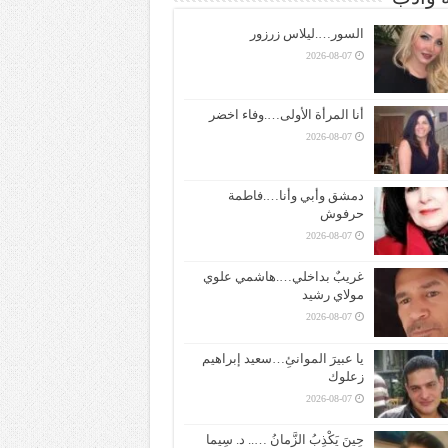
السور….ليلاس زرزور
2026-08-07
أنا المرأة الأولى….وفاء اخضر
2026-08-07
دمشق وأبي وأنا….فاطمة
حرفوش
2026-08-07
غريبٌ بداخلي….هاشمي علوي
مولاي رشيد
2026-08-07
يا عبيرَ الموانئِ…سعيد إبراهيم
زعلوك
2026-08-07
حِينَ يَكْذِبُ الزَّمانُ ….. د. سِيما