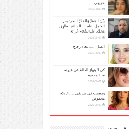
حَقِيقِي
2026-08-07
بَيْنَ المَمَرِّ وَالمَقَرِّ البحر: بحر
الكامل التام … الشاعر: طَارِق
مُحَمَّد عَبْدِالسَّلَام غُرَابَة
2026-08-07
الظل …..: نجاة رجاح
2026-08-07
كي لا ينهارَ العالمُ في عيونِه……
منية محمود
2026-08-07
ومضيت في طريقي …..عاتكه
محفوض
2026-08-07
ر في صور