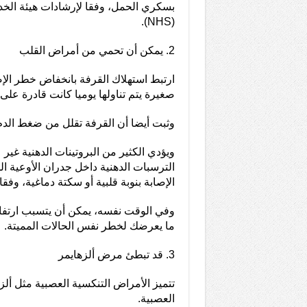
بسكري الحمل، وفقا لإرشادات هيئة الخد
(NHS).
2. يمكن أن تحمي من أمراض القلب
صغيرة يتم تناولها يوميا كانت قادرة عل
وثبت أيضا أن القرفة تقلل من ضغط الدم عند تناولها 
ويؤدي الكثير من البروتينات الدهنية غير 
الترسبات الدهنية داخل جدران الأوعية ا
الإصابة بنوبة قلبية أو سكتة دماغية، وفقا لمؤسسة Foundation
وفي الوقت نفسه، يمكن أن يتسبب ارتفاع
ما يعرضك لخطر نفس الحالات المميتة.
3. قد تبطئ مرض ألزهايمر
تتميز الأمراض التنكسية العصبية مثل ألز
العصبية.