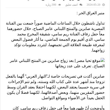
2024-05-20
اضف تعليق
390 زيارة
منبر العراق الحر :
تداول ناشطون خلال الساعات الماضية صوراً جمعت بين الفنانة
المصرية صابرين والمنتج اللبناني عامر الصباح، خلال حضورهما
معاً حفل زفاف الفنانة ريم سامي، شقيقة المخرج محمد
سامي، الذي أقيم يوم الجمعة الماضي، ما أثار فضول البعض
لمعرفة طبيعة العلاقة التي تجمعهما، لتتردد معلومات تؤكد
زواجهما.
صابرين أكدت في تصريحات خاصة لـ”النهار العربي” أنّهما بالفعل
تزوجا منذ أشهر عدة على كتاب الله وسنته، ولم تتم الإجراءات
في سرية حسبما يعتقد البعض، لكنهما احتفلا بعقد القران وسط
حضور المقربين منهما، وبعض أصدقائهما، لكنهما فضلا أن يكون
الحفل بعيداً عن الأضواء ومواقع التواصل.
وأوضحت أنّ ظهورهما معاً في حفل زفاف ريم سامي، كان