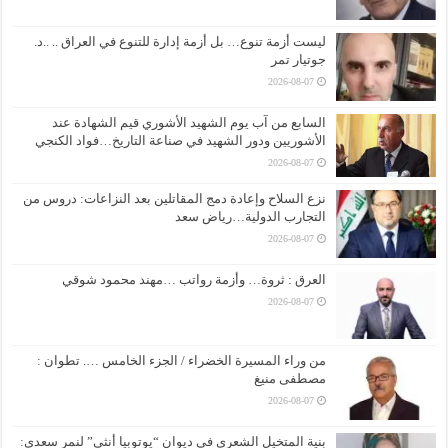
ليست أزمة تنوع… بل أزمة إدارة للتنوع في العراق .. ..د.
جوتيار تمر
2026-08-07
السابع من آب يوم الشهيد الأشوري قيم الشهادة عند
الأشوريين ودور الشهيد في صناعة التاريخ…فواد الكنجي
2026-08-07
نزع السلاح وإعادة دمج المقاتلين بعد النزاعات: دروس من
التجارب الدولية…رياض سعد
2026-08-07
العرق : ثروة… وأزمة رواتب …مهند محمود شوقي
2026-08-07
من وراء المسيرة الخضراء / الجزء الخامس …. تطوان :
مصطفى منيغ
2026-08-07
بنية المتخيل الشعري في ديوان “يوتوبيا أنثى” لنمر سعدي: