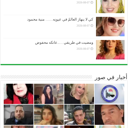
2026-08-07
كي لا ينهارَ العالمُ في عيونِه…… منية محمود
2026-08-07
ومضيت في طريقي …..عاتكه محفوض
2026-08-07
أخبار في صور