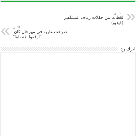
السابق
لقطات من حفلات زفاف المشاهير
(فيديو)
التالي
صرخت عارية في مهرجان كان:
“أوقفوا اغتصابنا”
اترك رد