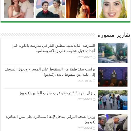
تقارير مصورة
الشرطة التايلاندية: مطلق النار في مدرسة بانكوك قتل
أجداده قبل هجومه على زملائه ومعلميه
2026-08-07
ترامب ينقذ طفلا من السقوط على المسرح ويحول الموقف
إلى نكتة عن سقوط بايدن (فيديو)
2026-08-06
زلزال بقوة 6.3 درجة يضرب جنوب الفلبين (فيديو)
2026-08-05
وزير الصحة التركي يتدخل لإنقاذ مسافرة على متن الطائرة
(فيديو)
2026-08-04