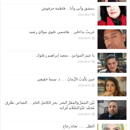
دمشق وأبي وأنا….فاطمة حرفوش
2026-08-07
غريبٌ بداخلي….هاشمي علوي مولاي رشيد
2026-08-07
يا عبيرَ الموانئِ…سعيد إبراهيم زعلوك
2026-08-07
حِينَ يَكْذِبُ الزَّمانُ ….. د. سِيما حَقِيقِي
2026-08-07
بَيْنَ المَمَرِّ وَالمَقَرِّ البحر: بحر الكامل التام … الشاعر: طَارِق
مُحَمَّد عَبْدِالسَّلَام غُرَابَة
2026-08-07
الظل …..: نجاة رجاح