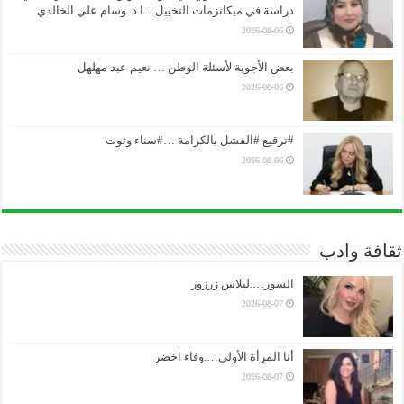
دراسة في ميكانزمات التخييل…ا.د. وسام علي الخالدي
2026-08-06
بعض الأجوبة لأسئلة الوطن … نعيم عبد مهلهل
2026-08-06
#ترقيع #الفشل بالكرامة …#سناء وتوت
2026-08-06
ثقافة وادب
السور….ليلاس زرزور
2026-08-07
أنا المرأة الأولى….وفاء اخضر
2026-08-07