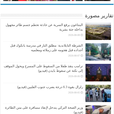
تقارير مصورة
البنتاغون يرفع السرية عن حادثة تحطم جسم طائر مجهول
بداخله جثة بشرية
2026-08-08
الشرطة التايلاندية: مطلق النار في مدرسة بانكوك قتل
أجداده قبل هجومه على زملائه ومعلميه
2026-08-07
ترامب ينقذ طفلا من السقوط على المسرح ويحول الموقف
إلى نكتة عن سقوط بايدن (فيديو)
2026-08-06
زلزال بقوة 6.3 درجة يضرب جنوب الفلبين (فيديو)
2026-08-05
وزير الصحة التركي يتدخل لإنقاذ مسافرة على متن الطائرة
(فيديو)