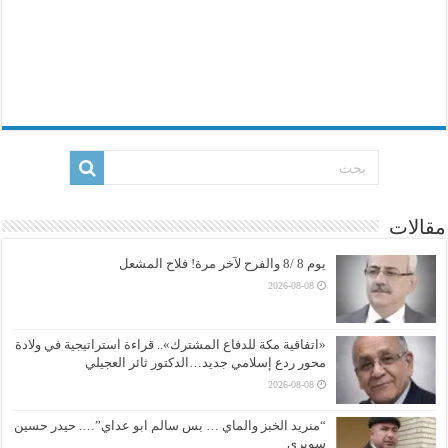
مقالات
يوم 8 /8 والفرح لآخر مرة! فلاح المشعل
2026-08-08
«اتفاقية مكة للدفاع المشترك».. قراءة استراتيجية في ولادة
محور ردع إسلامي جديد…الدكتور ثائر العجيلي
2026-08-08
“منريد الخبز والماي … بس سالم ابو عداي”…. حيدر حسين
سويري