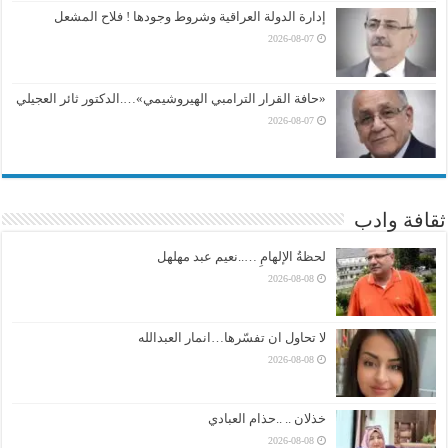
إدارة الدولة العراقية وشروط وجودها ! فلاح المشعل
2026-08-07
«حافة القرار الترامبي الهيروشيمي»….الدكتور ثائر العجيلي
2026-08-07
ثقافة وادب
لحظةُ الإلهامِ …..نعيم عبد مهلهل
2026-08-08
لا تحاول ان تفسّرها…انمار العبدالله
2026-08-08
خذلان .. ..حذام العبادي
2026-08-08