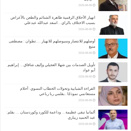
2026-08-08
انهيار الأخلاق الرقمية ظاهرة الشتائم والطعن بالأعراض
بسبب الاختلاف بالراي…اسعد عبدالله عبدعلي
2026-08-08
أوصلهم للانتصار وسيوصلهم للانهيار ….تطوان : مصطفى
منيغ
2026-08-08
تأويل الصدمات بين شهلا العجيلي وإليف شافاق… إبراهيم
أبو عواد
2026-08-08
القراءة الشبابية وتحولات الخطاب النسوي: أحلام
مستغانمي نموذجًا ..بقلمي ربا رباعي
2026-08-08
ألمانيا تبقى عظيمة… وداعمة للكورد وكوردستان … بقلم:
عبد الحميد زيباري
2026-08-08