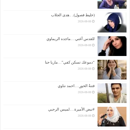
(خليط فصول).. ..هدى الجلاب
2026-08-08
للقدس أغني….ماجده الريماوي
2026-08-08
“دموعك تسكن كفي”…ماريا حنا
2026-08-08
فتنةُ الحورِ….احمد نناوي
2026-08-08
#نبض الأميرة….لميس الرحبي
2026-08-08