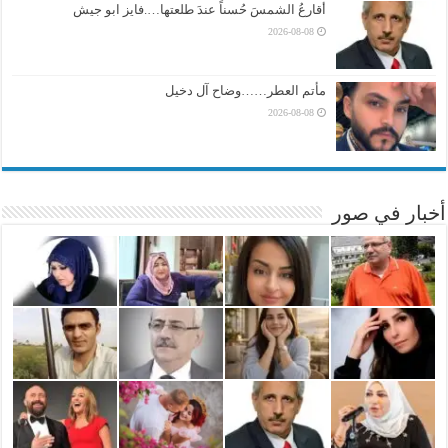
أقارعُ الشمسَ حُسناً عندَ طلعتها….فايز ابو جيش
2026-08-08
مأتم العطر……وضاح آل دخيل
2026-08-08
أخبار في صور