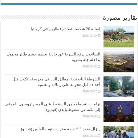
تقارير مصورة
إصابة 20 شخصا بتصادم قطارين في كرواتيا
2026-08-09
البنتاغون يرفع السرية عن حادثة تحطم جسم طائر مجهول
بداخله جثة بشرية
2026-08-08
الشرطة التايلاندية: مطلق النار في مدرسة بانكوك قتل
أجداده قبل هجومه على زملائه ومعلميه
2026-08-07
ترامب ينقذ طفلا من السقوط على المسرح ويحول الموقف
إلى نكتة عن سقوط بايدن (فيديو)
2026-08-06
زلزال بقوة 6.3 درجة يضرب جنوب الفلبين (فيديو)
2026-08-05