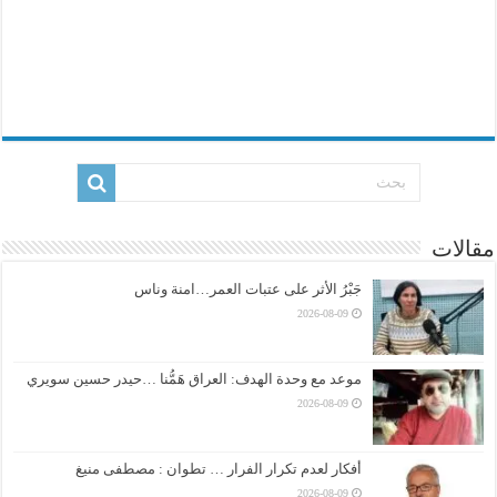
مقالات
جَبْرُ الأثر على عتبات العمر…امنة وناس
2026-08-09
موعد مع وحدة الهدف: العراق هَمُّنا …حيدر حسين سويري
2026-08-09
أفكار لعدم تكرار الفرار … تطوان : مصطفى منيغ
2026-08-09