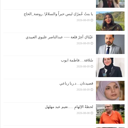
يا بنتُ عُمرُكِ ليس حبراً والسلامْ!..روضة_الحاج
2026-08-09
عَيْنَاكِ آخِرُ قلعة —– عبدالناصر عليوي العبيدي
2026-08-09
سُلافة….فاطمة ايوب
2026-08-09
قصيدتان…د.ربا رباعي
2026-08-09
لحظةُ الإلهامِ …..نعيم عبد مهلهل
2026-08-08