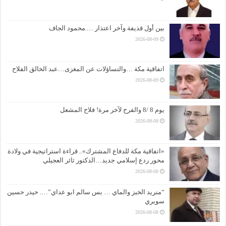
بين أول قذيفة وآخر اعتذار ….محمود الجاف
2026-08-09
اتفاقية مكة …والتساؤلات عن المغزى…عبد الخالق الفلاح
2026-08-09
يوم 8 /8 والفرح لآخر مرة! فلاح المشعل
2026-08-08
«اتفاقية مكة للدفاع المشترك».. قراءة استراتيجية في ولادة
محور ردع إسلامي جديد…الدكتور ثائر العجيلي
2026-08-08
“منريد الخبز والماي … بس سالم ابو عداي”…. حيدر حسين
سويري
2026-08-08