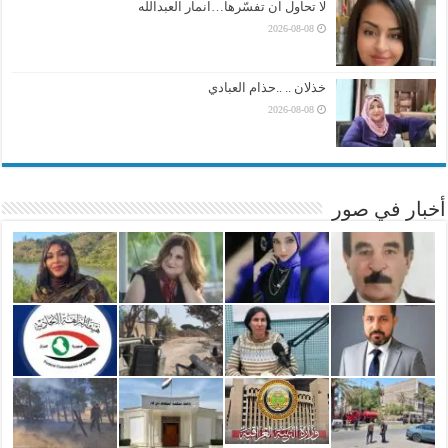
لا تحاول ان تفسّرها…انمار العبدالله
2026-08-08
خذلان .. ..حذام العبادي
2026-08-08
أخبار في صور