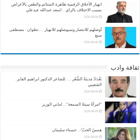
انهيار الأخلاق الرقمية ظاهرة الشتائم والطعن بالأعراض
بسبب الاختلاف بالراي…اسعد عبدالله عبدعلي
2026-08-08
أوصلهم للانتصار وسيوصلهم للانهيار ….تطوان : مصطفى
منيغ
2026-08-08
ثقافة وادب
بَغْدادُ مَدينَةُ الشِّعْر …. للشاعر الدكتور ابراهيم الفايز .
الشعيبي
2026-08-09
“امرأةٌ سيئةُ السمعة”…اماني الوزير
2026-08-09
همسُ الحبّ!…حسناء سليمان
2026-08-09