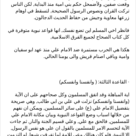
وقعت صفين, ولأضمحل حكم بني امية منذ البداية, لكن الناس
تركت القران ونصوص الرسول الصحيحة, لتسقط في اوهام
زرعها معاوية وجيش من حفاظ الحديث الدجالون.
فانظر اخي المسلم اين تضع نفسك, انها قواعد نبوية متوفرة في
كل كتاب الصحاح لجميع الفرق الاسلامية,
هكذا هي الحرب مستمرة ضد الامام علي منذ عهد ابو سفيان
وامية وباقي اصنام قريش والى يومنا الحالي.
· القاعدة الثالثة: ( وانفسنا وانفسكم)
اية المباهلة وقد اتفق المسلمون وكل صحاحهم على ان الآية
(وانفسنا وانفسكم) نزلت في علي بن ابي طالب, وهي صريحة
بتفضيل الامام علي (ع) على سائر المسلمين, ويمكن ان نفهم
من خلالها اسباب وضع القواعد النبوية وبيان مكانة الامام علي
للمسلمين, فالحق مع علي, وعلي قسيم الجنة والنار, ثم جاءت
الآية لتحسم الامر للمسلمين بالقول ان علي هو نفس الرسول,
الا النبوة, فلو كان هنالك وعي للامة لما تفرقت شيعا, لو التزمت