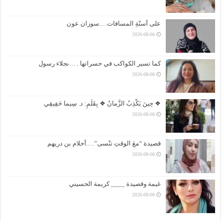
على أسنّةِ المسافات….سوزان عون
2026-08-06
كما تسير الكواكب في حسراتها . …نجلاء رسول
2026-08-06
❖ حِينَ يَكْذِبُ الزَّمانُ ❖ بِقَلَمِ: د. سِيما حَقِيقِي
2026-08-06
قصيدة “معَ الوقتِ تنْسى”….أحلام بن دريهم
2026-08-06
غيمة وقصيدة ____ كريمة الحسيني
2026-08-06