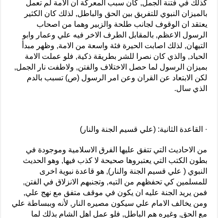
كذلك في فتنة الجمل, كان سبب المعركة ان الامة لم تعمل
بالميزان النبوي للتفريق بين الحق والباطل, لذلك كان الكثير
يعتقد ان الوقوف لجانب طلحة والزبير وهما من اصحاب
الرسول الاعظم, بالمقابل الطرف الاخر فيه علي وعمار وابو
التيهان, لذلك اصابت الحيرة فئة واسعة من الامة, وظهر مبدأ
الحياد, والذي كان نصرا للشر بطريقة ذكية, فلو عملت الامة
بميزان الرسول لما حصل الاختلاف والفتن, ولاطفت نار الجمل,
لكن الابتعاد عن القران وعن امر الرسول (ص) تسبب بالدم
الذي سال.
· القاعدة الثانية: (علي قسيم الجنة والنار)
من الاحاديث التي تتفق عليها الفرق الاسلامية وموجودة في
بطون الكتب التي يعتبروها صحيحة لا كذب فيها, وهو الحديث
النبوي ( علي قسيم الجنة والنار), هو قاعدة نبوية اخرى
للمسلمين كي تحفظهم من التيه, وتجنبهم الانزلاق في الفتن,
فمن يريد الجنة عليه ان يكون في موقف متفق مع نهج علي,
ومن يخالف الامام علي سيكون مصيره النار, لأنه وببساطة علي
مع الحق, وغيره هم الباطل, فلو عمل اهل الشام بذلك لما