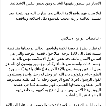
الايجاز في سطور يفهمها الشاب ومن يعيش بنفس الاشكالية.
اولا يجب فهم واقع الامة الحالي وما صارت اليه من نتيجة, بعد
تمسك الغالبية بإرث عجيب يقدسوه بكل اختلافه وتناقضه.
· تناقضات الواقع الاسلامي
لو نظرنا نظرة فاحصة للامة ولواقعها الحالي لوجدناها متناقضة
بنسبة تصل الى 180 درجة! مثلا حول قضية التوحيد والتي هي
اساس الايمان بالله, نجد بعض الفرق الاسلامية تؤمن باله له
جسم! فئات واسعة من علماء وكتاب وجمهور يؤمنون ان لله عز
وجل له عين ويستندون بالآية الكريمة (( فانك باعيينا)) – سورة
الطور-48-, ويقولون بان الله عز وجل له رجل واحدة ويستندون
لقول الرسول (ص): “يضع الرحمن رجله…” كما نقلته مصادرهم
التي يعتقدون بصدقها الحتمي, فهم مجسمة كما هي عقيدة
اليهود, وهذا الامر ليس سر بل تضج به كتبهم ومحاضراتهم
المنقولة عبر الشاشات.
بالمقابل هناك فرق اسلامية لا تعتقد بالجسمانية استنادا الى الآية