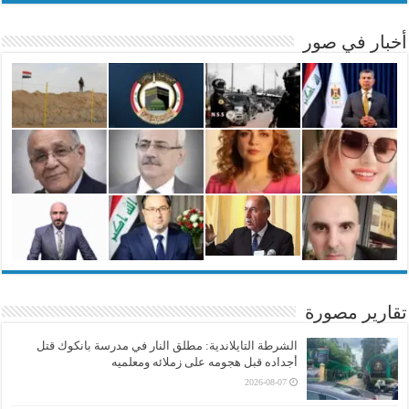
أخبار في صور
تقارير مصورة
الشرطة التايلاندية: مطلق النار في مدرسة بانكوك قتل
أجداده قبل هجومه على زملائه ومعلميه
2026-08-07