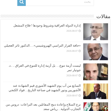
مقالات
إدارة الدولة العراقية وشروط وجودها ! فلاح المشعل
2026-08-07
«حافة القرار الترامبي الهيروشيمي»….الدكتور ثائر العجيلي
2026-08-07
ليست أزمة تنوع… بل أزمة إدارة للتنوع في العراق .. ..د.
جوتيار تمر
2026-08-07
السابع من آب يوم الشهيد الأشوري قيم الشهادة عند
الأشوريين ودور الشهيد في صناعة التاريخ…فواد الكنجي
2026-08-07
نزع السلاح وإعادة دمج المقاتلين بعد النزاعات: دروس من
التجارب الدولية…رياض سعد