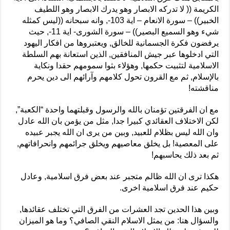
الكريمة (( لا تدركه الابصار وهو يدرك الابصار وهو اللطيف
الخبير)) – سورة الانعام – اية 103-, وانه سبحانه ((ليس كمثله
شيء وهو السميع البصير)) – سورة الشورى- اية 11-, حيث
يرفضون فكرة الجسمانية للخالق, ويعتبروها من افكار اليهود
التي ادخلوها عبر جيش المنافقين, الذين استعانة بهم السلطة
الاسلامية لتثبيت حكمها, وهؤلاء بثوا سمومهم حقدا ونكاية
بالإسلام, ثم مع القرون تحول كلامهم وآرائهم الى دين يحرم
مناقشته!
مع ان الفرقتين تؤمنان بالله والرسول وقبلتهما واحدة “الكعبة”,
لكن الاختلاف العقائدي كبيرا جدا, مثل من يؤمن بان الله عادل
وان الله ليس بظلام للعبيد, وبين من يرى ان الله يجبر عبيده
على المعصية! بل يخلق معاصيهم ويخلق جرائمهم وانحرافاتهم,
ثم بعد ذلك يحاسبهم!
هكذا ترى ان الله ظالم متجبر عند بعض فرق اسلامية, وعادل
حكيم عند فرق اسلامية اخرى.
وبين هذا الحدين تجد العشرات من الفرق التي تختلف عقائدها,
والسؤال هنا: من يمثل الاسلام النقي الصافي؟ وما هو الميزان