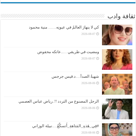
ثقافة وادب
كي لا ينهارَ العالمُ في عيونِه…… منية محمود
2026-08-07
ومضيت في طريقي …..عاتكه محفوض
2026-08-07
شهيةُ الصدأ….د.قيس جرجس
2026-08-06
الرجل المصنوع من التردد !!..رياض عباس العصمي
2026-08-06
#فِي_هَذهِ_المَتاهةِ_أَتسكَّعُ….نبيلة الوزاني
2026-08-06