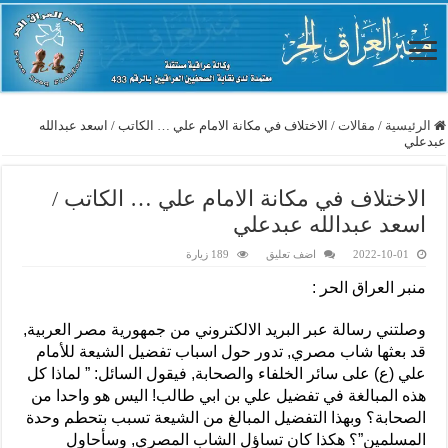
الرئيسية
/
مقالات
/
الاختلاف في مكانة الامام علي … الكاتب / اسعد عبدالله
عبدعلي
الاختلاف في مكانة الامام علي … الكاتب /
اسعد عبدالله عبدعلي
2022-10-01
اضف تعليق
189 زيارة
منبر العراق الحر :
وصلتني رسالة عبر البريد الالكتروني من جمهورية مصر العربية,
قد بعثها شاب مصري, تدور حول اسباب تفضيل الشيعة للأمام
علي (ع) على سائر الخلفاء والصحابة, فيقول السائل: ” لماذا كل
هذه المبالغة في تفضيل علي بن ابي طالب! اليس هو واحدا من
الصحابة؟ وبهذا التفضيل المبالغ من الشيعة تسبب بتحطم وحدة
المسلمين”؟ هكذا كان تساؤل الشاب المصري, وسأحاول