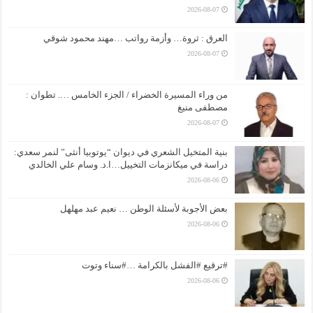
2026-08-07
العرق : ثروة… وأزمة رواتب …مهند محمود شوقي
2026-08-07
من وراء المسيرة الخضراء / الجزء الخامس …. تطوان :
مصطفى منيغ
2026-08-07
بنية المتخيل الشعري في ديوان “يوتوبيا أنثى” لنمر سعدي:
دراسة في ميكانزمات التخييل…ا.د. وسام علي الخالدي
2026-08-06
بعض الأجوبة لأسئلة الوطن … نعيم عبد مهلهل
2026-08-06
#ترقيع #الفشل بالكرامة …#سناء وتوت
2026-08-06