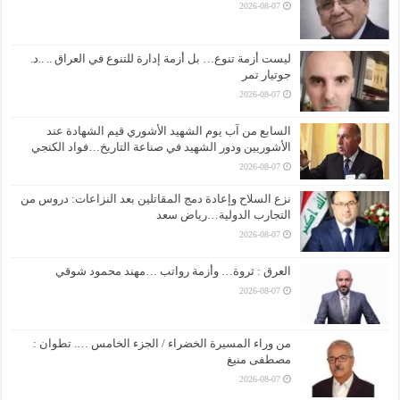
2026-08-07
ليست أزمة تنوع… بل أزمة إدارة للتنوع في العراق .. ..د.
جوتيار تمر
2026-08-07
السابع من آب يوم الشهيد الأشوري قيم الشهادة عند
الأشوريين ودور الشهيد في صناعة التاريخ…فواد الكنجي
2026-08-07
نزع السلاح وإعادة دمج المقاتلين بعد النزاعات: دروس من
التجارب الدولية…رياض سعد
2026-08-07
العرق : ثروة… وأزمة رواتب …مهند محمود شوقي
2026-08-07
من وراء المسيرة الخضراء / الجزء الخامس …. تطوان :
مصطفى منيغ
2026-08-07