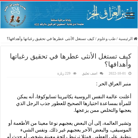
الرئيسية
/
طب وعلوم
/
كيف تستغل الأنثى عطرها في تحقيق رغباتها وأهدافها؟
كيف تستغل الأنثى عطرها في تحقيق رغباتها
وأهدافها؟
2022-10-01
اضف تعليق
229 زيارة
منبر العراق الحر :
أعلنت عالمة النفس الروسية يكاتيرينا تسايوكوفا، أنه يمكن
للمرأة بمساعدة اختيارها الصحيح للعطور جذب الرجل الذي
يعجبها والتخلص ممن يزعجها.
وتشير العالمة، إلى أن البعض يعجبهم نوعا معينا من الأطعمة أو
الموسيقى، والبعض الآخر يعجبهم غير ذلك. ونفس الشيء
ينطبق على العطور. فمثلا ترتبط رائحة معينة بشخص أو حدث أو