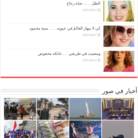
الظل …..: نجاة رجاح
2026-08-07
كي لا ينهارَ العالمُ في عيونِه…… منية محمود
2026-08-07
ومضيت في طريقي …..عاتكه محفوض
2026-08-07
أخبار في صور