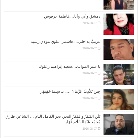
دمشق وأبي وأنا….فاطمة حرفوش
2026-08-07
غريبٌ بداخلي….هاشمي علوي مولاي رشيد
2026-08-07
يا عبيرَ الموانئِ…سعيد إبراهيم زعلوك
2026-08-07
حِينَ يَكْذِبُ الزَّمانُ ….. د. سِيما حَقِيقِي
2026-08-07
بَيْنَ المَمَرِّ وَالمَقَرِّ البحر: بحر الكامل التام … الشاعر: طَارِق
مُحَمَّد عَبْدِالسَّلَام غُرَابَة
2026-08-07