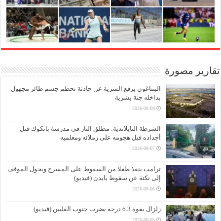
تقارير مصورة
البنتاغون يرفع السرية عن حادثة تحطم جسم طائر مجهول
بداخله جثة بشرية
2026-08-08
الشرطة التايلاندية: مطلق النار في مدرسة بانكوك قتل
أجداده قبل هجومه على زملائه ومعلميه
2026-08-07
ترامب ينقذ طفلا من السقوط على المسرح ويحول الموقف
إلى نكتة عن سقوط بايدن (فيديو)
2026-08-06
زلزال بقوة 6.3 درجة يضرب جنوب الفلبين (فيديو)
2026-08-05