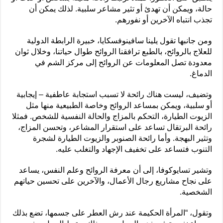
حالة، ويمكن أن تهدئ أو تثير مشاعر سلبية. لذلك يمكن أن
تجذب انتباه الآخرين أو نفورهم.
ومن جانبها تقول يلينا سافينوفسكايا، خبيرة الرابطة الدولية
للعلاج بالروائح، بالطبع ترافقنا الروائح طوال حياتنا، وخلال ثوان
معدودة تصل المعلومات عن الروائح إلى مركز الشم في
الدماغ.
وتضيف، ليست هناك رائحة لا تسبب استجابة عاطفية – إيجابية
أو سلبية، ويمكن بمساعد الروائح وخاصة الطبيعية منها مثل
الزيوت الطيارة، التحكم بالمزاج والحالة النفسية للشخص. فمثلا
رائحة البرتقال تساعد على استقرار المشاعر، وتحسن المزاج،
وتثير البهجة. وأما رائحة الصنوبر والزيوت الطيارة لشجرة
التنوب فتساعد على تخفيف الإجهاد والتغلب عليه.
وتشير تسايوكوفا، إلى أن معرفة الروائح وعلم النفس، يساعد
على نجاح مشاريع رجال الأعمال، والآخرين على تحسين حياتهم
الشخصية.
وتقول، “المرأة الحكيمة عند رش العطر على جسمها، تضع بذلك