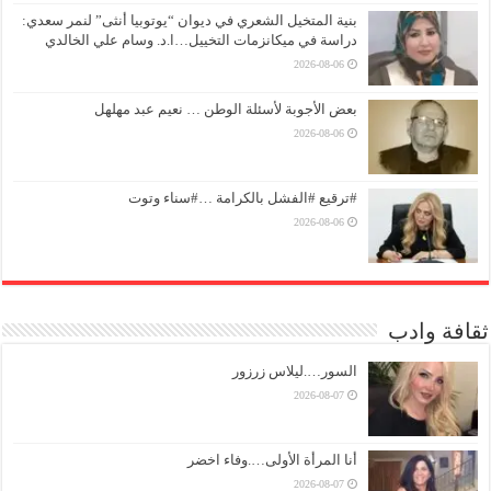
بنية المتخيل الشعري في ديوان “يوتوبيا أنثى” لنمر سعدي:
دراسة في ميكانزمات التخييل…ا.د. وسام علي الخالدي
2026-08-06
بعض الأجوبة لأسئلة الوطن … نعيم عبد مهلهل
2026-08-06
#ترقيع #الفشل بالكرامة …#سناء وتوت
2026-08-06
ثقافة وادب
السور….ليلاس زرزور
2026-08-07
أنا المرأة الأولى….وفاء اخضر
2026-08-07