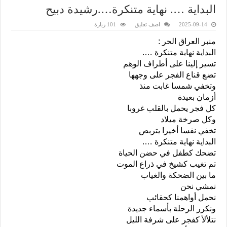
البداية …. نهاية متنكرة….رشيدة دبيح
2025-09-14
اضف تعليق
101 زيارة
منبر العراق الحر :
البداية نهاية متنكرة ….
تسير إلينا على أطراف الوهم
تضع قناع الفجر على وجهها
وتخفي شمسا غابت منذ
أزمان بعيدة
كل فجر يحمل بالقلب غروبا
وكل صرخة ميلاد
تخفي نفسا أخيرا يتربص
البداية نهاية متنكرة ….
تضحك كطفل في حضن الحياة
تم تغيب كشيخ في ذراع الموت
ما بين الضحكة والغياب
نمشي نحن
نحمل أواهمنا كحقائب
ونكرر الرحلة بأسماء جديدة
نتلألأ كفجر على شرفة الليل