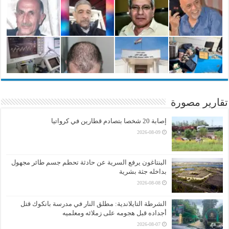
تقارير مصورة
إصابة 20 شخصا بتصادم قطارين في كرواتيا
2026-08-09
البنتاغون يرفع السرية عن حادثة تحطم جسم طائر مجهول
بداخله جثة بشرية
2026-08-08
الشرطة التايلاندية: مطلق النار في مدرسة بانكوك قتل
أجداده قبل هجومه على زملائه ومعلميه
2026-08-07