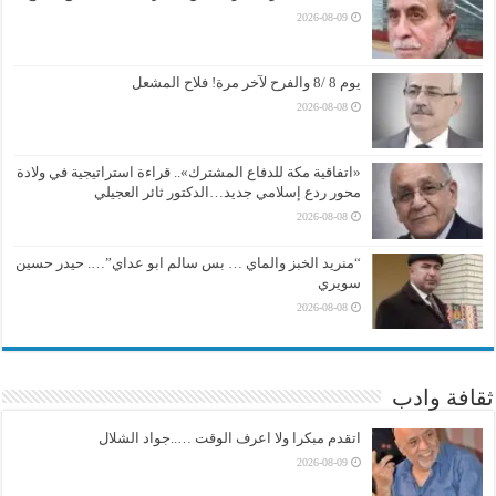
2026-08-09
يوم 8 /8 والفرح لآخر مرة! فلاح المشعل
2026-08-08
«اتفاقية مكة للدفاع المشترك».. قراءة استراتيجية في ولادة
محور ردع إسلامي جديد…الدكتور ثائر العجيلي
2026-08-08
“منريد الخبز والماي … بس سالم ابو عداي”…. حيدر حسين
سويري
2026-08-08
ثقافة وادب
اتقدم مبكرا ولا اعرف الوقت …..جواد الشلال
2026-08-09