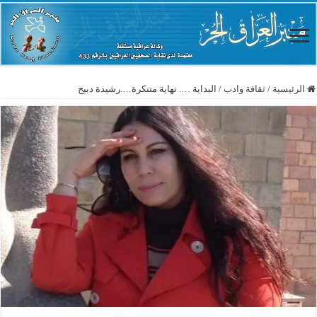
الرئيسية
/
ثقافة وادب
/
البداية …. نهاية متنكرة….رشيدة دبيح