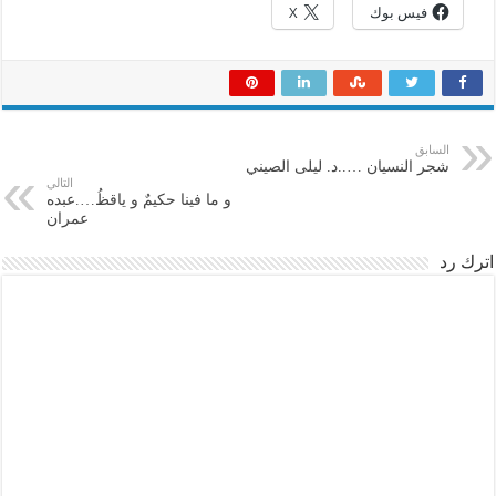
فيس بوك
X
السابق
شجر النسيان …..د. ليلى الصيني
التالي
و ما فينا حكيمٌ و ياقظُ….عبده
عمران
اترك رد