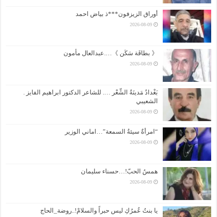
أوراق الزيزفون***ذ بياض احمد
2026-08-09
《 بطاقَة سَكَن 》….عبدالعال مأمون
2026-08-09
بَغْدادُ مَدينَةُ الشِّعْر …. للشاعر الدكتور ابراهيم الفايز .
الشعيبي
2026-08-09
“امرأةٌ سيئةُ السمعة”…اماني الوزير
2026-08-09
همسُ الحبّ!…حسناء سليمان
2026-08-09
يا بنتُ عُمرُكِ ليس حبراً والسلامْ!..روضة_الحاج