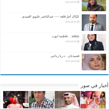
2026-08-09
عَيْنَاكِ آخِرُ قلعة —– عبدالناصر عليوي العبيدي
2026-08-09
سُلافة….فاطمة ايوب
2026-08-09
قصيدتان…د.ربا رباعي
2026-08-09
أخبار في صور