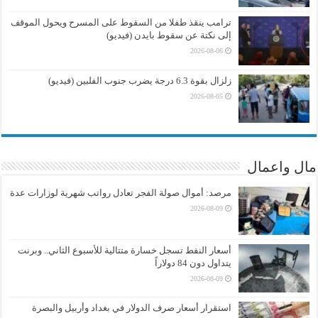
ترامب ينقذ طفلا من السقوط على المسرح ويحول الموقف
إلى نكتة عن سقوط بايدن (فيديو)
2026-08-06
زلزال بقوة 6.3 درجة يضرب جنوب الفلبين (فيديو)
2026-08-05
مال واعمال
مرصد: أموال صولة الفجر تعادل رواتب شهرية لوزارات عدة
2026-08-09
أسعار النفط تسجل خسارة متتالية للأسبوع الثاني.. وبرنت
يتداول دون 84 دولاراً
2026-08-09
استقرار أسعار صرف الدولار في بغداد وأربيل والبصرة