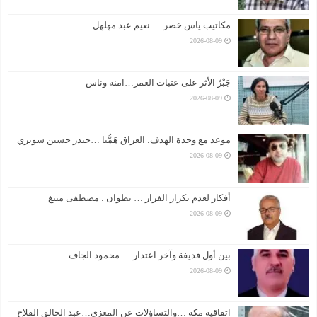
مكاتيب ياس خضر ….نعيم عبد مهلهل
2026-08-09
جَبْرُ الأثر على عتبات العمر…امنة وناس
2026-08-09
موعد مع وحدة الهدف: العراق هَمُّنا …حيدر حسين سويري
2026-08-09
أفكار لعدم تكرار الفرار … تطوان : مصطفى منيغ
2026-08-09
بين أول قذيفة وآخر اعتذار ….محمود الجاف
2026-08-09
اتفاقية مكة …والتساؤلات عن المغزى…عبد الخالق الفلاح