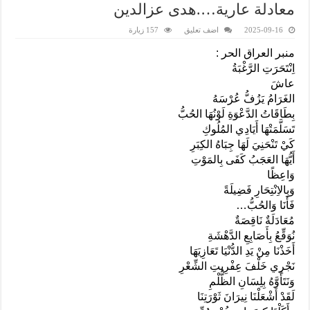
معادلة عارية….هدى عزالدين
2025-09-16
اضف تعليق
157 زيارة
منبر العراق الحر :
اِنْتَحَرَتِ الرَّغْبَةُ
عاشَ
الغَرَامُ يَزُفُّ عُرْسَهُ
بِطَاقَاتُ الدَّعْوَةِ لَوْنُهَا الحُبُّ
تَسَلَّمَتْهَا أَيَادِي المُلُوكِ
كَيْ تَنْحَنِيَ لَهَا جِبَاهُ الكِبَرِ
أَيُّهَا العَجَبُ كَفَى بِالمَوْتِ
وَاعِظًا
وَبِالاِنْتِحَارِ فَضِيلَةً
فَأَنَا وَالحُبُّ…
مُعَادَلَةٌ نَاقِصَةٌ
نُوَقِّعُ بِأَصَابِعِ الدَّهْشَةِ
أَخَذْنَا مِنْ يَدِ الدُّنْيَا تَعَازِيَهَا
نَجْرِي خَلْفَ عِفْرِيتِ الشِّعْرِ
وَنَتَأَوَّهُ بِلِسَانِ الظُّلْمِ
لَقَدْ أَشْعَلْنَا نِيرَانَ ثَوْرَتِنَا