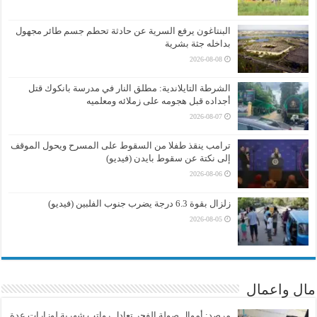
البنتاغون يرفع السرية عن حادثة تحطم جسم طائر مجهول
بداخله جثة بشرية
2026-08-08
الشرطة التايلاندية: مطلق النار في مدرسة بانكوك قتل
أجداده قبل هجومه على زملائه ومعلميه
2026-08-07
ترامب ينقذ طفلا من السقوط على المسرح ويحول الموقف
إلى نكتة عن سقوط بايدن (فيديو)
2026-08-06
زلزال بقوة 6.3 درجة يضرب جنوب الفلبين (فيديو)
2026-08-05
مال واعمال
مرصد: أموال صولة الفجر تعادل رواتب شهرية لوزارات عدة