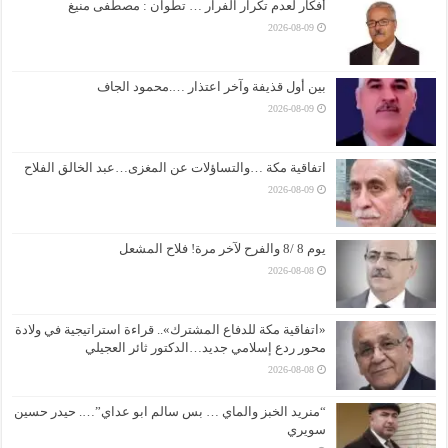
أفكار لعدم تكرار الفرار … تطوان : مصطفى منيغ
2026-08-09
بين أول قذيفة وآخر اعتذار ….محمود الجاف
2026-08-09
اتفاقية مكة …والتساؤلات عن المغزى…عبد الخالق الفلاح
2026-08-09
يوم 8 /8 والفرح لآخر مرة! فلاح المشعل
2026-08-08
«اتفاقية مكة للدفاع المشترك».. قراءة استراتيجية في ولادة
محور ردع إسلامي جديد…الدكتور ثائر العجيلي
2026-08-08
“منريد الخبز والماي … بس سالم ابو عداي”…. حيدر حسين
سويري