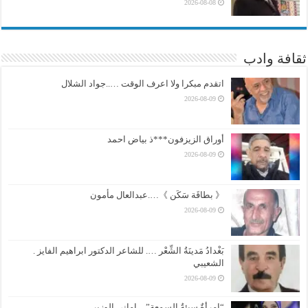
2026-08-08
ثقافة وادب
اتقدم مبكرا ولا اعرف الوقت …..جواد الشلال
2026-08-09
أوراق الزيزفون***ذ بياض احمد
2026-08-09
《 بطاقَة سَكَن 》….عبدالعال مأمون
2026-08-09
بَغْدادُ مَدينَةُ الشِّعْر …. للشاعر الدكتور ابراهيم الفايز .
الشعيبي
2026-08-09
“امرأةٌ سيئةُ السمعة”…اماني الوزير