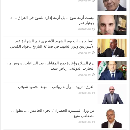
2026-08-07
ليست أزمة تنوع… بل أزمة إدارة للتنوع في العراق .. ..د.
جوتيار تمر
2026-08-07
السابع من آب يوم الشهيد الأشوري قيم الشهادة عند
الأشوريين ودور الشهيد في صناعة التاريخ…فواد الكنجي
2026-08-07
نزع السلاح وإعادة دمج المقاتلين بعد النزاعات: دروس من
التجارب الدولية…رياض سعد
2026-08-07
العرق : ثروة… وأزمة رواتب …مهند محمود شوقي
2026-08-07
من وراء المسيرة الخضراء / الجزء الخامس …. تطوان :
مصطفى منيغ
2026-08-07