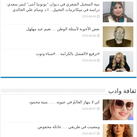
بنية المتخيل الشعري في ديوان “يوتوبيا أنثى” لنمر سعدي:
دراسة في ميكانزمات التخييل…ا.د. وسام علي الخالدي
2026-08-06
بعض الأجوبة لأسئلة الوطن … نعيم عبد مهلهل
2026-08-06
#ترقيع #الفشل بالكرامة …#سناء وتوت
2026-08-06
ثقافة وادب
كي لا ينهارَ العالمُ في عيونِه…… منية محمود
2026-08-07
ومضيت في طريقي …..عاتكه محفوض
2026-08-07