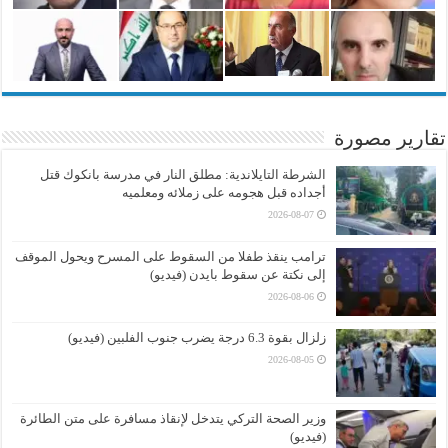
تقارير مصورة
الشرطة التايلاندية: مطلق النار في مدرسة بانكوك قتل
أجداده قبل هجومه على زملائه ومعلميه
2026-08-07
ترامب ينقذ طفلا من السقوط على المسرح ويحول الموقف
إلى نكتة عن سقوط بايدن (فيديو)
2026-08-06
زلزال بقوة 6.3 درجة يضرب جنوب الفلبين (فيديو)
2026-08-05
وزير الصحة التركي يتدخل لإنقاذ مسافرة على متن الطائرة
(فيديو)