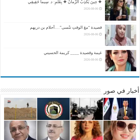
❖ حِينَ يَكْذِبُ الزَّمانُ ❖ بِقَلَمِ: د. سِيما حَقِيقِي
2026-08-06
قصيدة “معَ الوقتِ تنْسى”….أحلام بن دريهم
2026-08-06
غيمة وقصيدة ____ كريمة الحسيني
2026-08-06
أخبار في صور