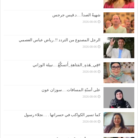
شهيةُ الصدأ….د.قيس جرجس
2026-08-06
الرجل المصنوع من التردد !!..رياض عباس العصمي
2026-08-06
#فِي_هَذهِ_المَتاهةِ_أَتسكَّعُ….نبيلة الوزاني
2026-08-06
على أسنّةِ المسافات….سوزان عون
2026-08-06
كما تسير الكواكب في حسراتها . …نجلاء رسول
2026-08-06