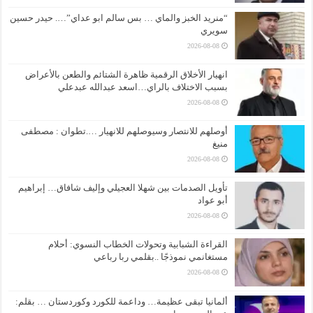
“منريد الخبز والماي … بس سالم ابو عداي”…. حيدر حسين
سويري
2026-08-08
انهيار الأخلاق الرقمية ظاهرة الشتائم والطعن بالأعراض
بسبب الاختلاف بالراي…اسعد عبدالله عبدعلي
2026-08-08
أوصلهم للانتصار وسيوصلهم للانهيار ….تطوان : مصطفى
منيغ
2026-08-08
تأويل الصدمات بين شهلا العجيلي وإليف شافاق… إبراهيم
أبو عواد
2026-08-08
القراءة الشبابية وتحولات الخطاب النسوي: أحلام
مستغانمي نموذجًا ..بقلمي ربا رباعي
2026-08-08
ألمانيا تبقى عظيمة… وداعمة للكورد وكوردستان … بقلم: