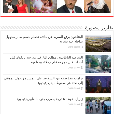
تقارير مصورة
البنتاغون يرفع السرية عن حادثة تحطم جسم طائر مجهول
بداخله جثة بشرية
2026-08-08
الشرطة التايلاندية: مطلق النار في مدرسة بانكوك قتل
أجداده قبل هجومه على زملائه ومعلميه
2026-08-07
ترامب ينقذ طفلا من السقوط على المسرح ويحول الموقف
إلى نكتة عن سقوط بايدن (فيديو)
2026-08-06
زلزال بقوة 6.3 درجة يضرب جنوب الفلبين (فيديو)
2026-08-05