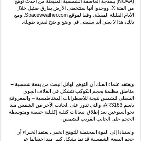
(NOAA) بنمذجة العاصفة الشمسية المنبعثة من أحدث توهج
من الفئة X، ووجدوا أنها ستتخطى الأرض بفارق ضئيل خلال
الأيام القليلة المقبلة، وفقا لموقع Spaceweather.com. ومع
ذلك، هذا لا يعني أننا سنبقى في وضع واضح لفترة طويلة.
ويعتقد علماء الفلك أن التوهج الهائل انبعث من بقعة شمسية –
مناطق مظلمة بحجم الكوكب تتشكل في الغلاف الجوي
السفلي للشمس نتيجة للاضطرابات المغناطيسية – والمعروفة
باسم AR3163، والتي تدور على الجانب الآخر من الشمس منذ
نحو أسبوعين بعد إطلاق انبعاثات كتلية إكليلية خفيفة ومتوسطة
الحجم على الجانب القريب للشمس.
واستنادا إلى القوة المحتملة للتوهج الخفي، يعتقد الخبراء أن
حجم البقعة الشمسية قد نما بشكل كبير منذ اختفائها عن