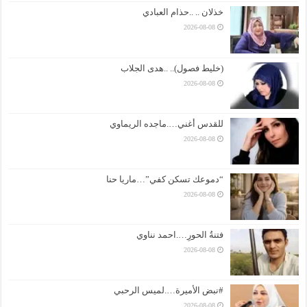
خذلان .. ..حذام العبادي
2026-08-08
(خليط فصول).. ..هدى الجلاب
2026-08-08
للقدس أغني….ماجده الريماوي
2026-08-08
“دموعك تسكن كفي”…ماريا حنا
2026-08-08
فتنةُ الحورِ….احمد نناوي
2026-08-08
#نبض الأميرة….لميس الرحبي
2026-08-08