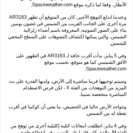
الأنظار، وفقا لما ذكره موقع Spaceweather.com.
وعندما اندلع التوهج الأخير، كان من المتوقع أن تظهر AR3163
مرة أخرى على الجانب القريب من الشمس في غضون يومين
بناء على الصور الصوتية، المعروفة باسم أصداء زلزالية
الشمس، والتي يمكنها اكتشاف التشوهات على السطح المخفي
للشمس.
وفي 5 يناير، بدأت أقرب حافة لـ AR3163 في الظهور على
الأفق الشمسي كما هو متوقع، بحسب موقع
Spaceweather.com.
وسيتم توجيهها قريبا مباشرة إلى الأرض، ولديها القدرة على بث
المزيد من التوهجات من الفئة X ، لكن فرص الاصطدام
المباشرة منخفضة نسبيا.
وتتواجد الأرض حاليا في الحضيض، ما يعني أن كوكبنا في أقرب
نقطة له من الشمس.
وفي 4 يناير، انطلقت انبعاثات كتلية إكليلية أخرى من توهج من
الفئة M، والذي كان قادرا على التسبب في انقطاع طفيف