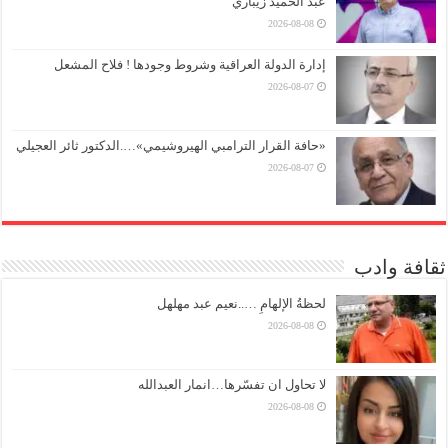
عبد الحميد زيباري
2026-08-08
إدارة الدولة العراقية وشروط وجودها ! فلاح المشعل
2026-08-07
«حافة القرار الترامبي الهيروشيمي»….الدكتور ثائر العجيلي
2026-08-07
ثقافة وادب
لحظةُ الإلهامِ …..نعيم عبد مهلهل
2026-08-08
لا تحاول ان تفسّرها…انمار العبدالله
2026-08-08