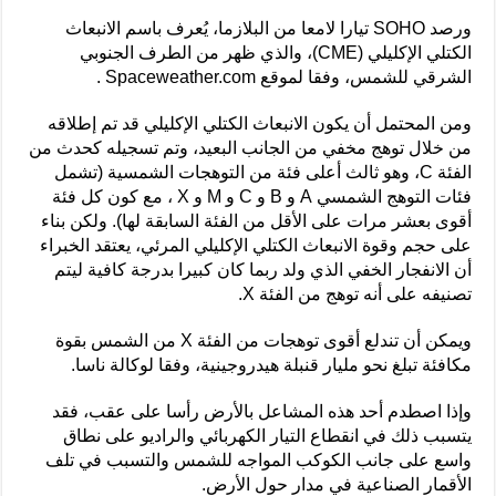
ورصد SOHO تيارا لامعا من البلازما، يُعرف باسم الانبعاث
الكتلي الإكليلي (CME)، والذي ظهر من الطرف الجنوبي
الشرقي للشمس، وفقا لموقع Spaceweather.com .
ومن المحتمل أن يكون الانبعاث الكتلي الإكليلي قد تم إطلاقه
من خلال توهج مخفي من الجانب البعيد، وتم تسجيله كحدث من
الفئة C، وهو ثالث أعلى فئة من التوهجات الشمسية (تشمل
فئات التوهج الشمسي A و B و C و M و X ، مع كون كل فئة
أقوى بعشر مرات على الأقل من الفئة السابقة لها). ولكن بناء
على حجم وقوة الانبعاث الكتلي الإكليلي المرئي، يعتقد الخبراء
أن الانفجار الخفي الذي ولد ربما كان كبيرا بدرجة كافية ليتم
تصنيفه على أنه توهج من الفئة X.
ويمكن أن تندلع أقوى توهجات من الفئة X من الشمس بقوة
مكافئة تبلغ نحو مليار قنبلة هيدروجينية، وفقا لوكالة ناسا.
وإذا اصطدم أحد هذه المشاعل بالأرض رأسا على عقب، فقد
يتسبب ذلك في انقطاع التيار الكهربائي والراديو على نطاق
واسع على جانب الكوكب المواجه للشمس والتسبب في تلف
الأقمار الصناعية في مدار حول الأرض.