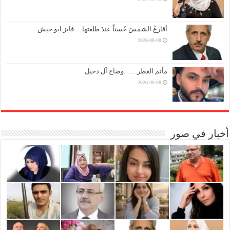
أقارعُ الشمسَ حُسناً عندَ طلعتها….فايز ابو جيش
2026-08-08
مأتم العطر……وضاح آل دخيل
2026-08-08
أخبار في صور