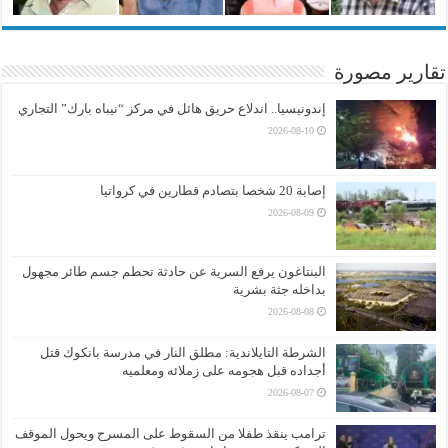
تقارير مصورة
إندونيسيا.. اندلاع حريق هائل في مركز “نيباه بارك” التجاري
2026-08-10
إصابة 20 شخصا بتصادم قطارين في كرواتيا
2026-08-09
البنتاغون يرفع السرية عن حادثة تحطم جسم طائر مجهول
بداخله جثة بشرية
2026-08-08
الشرطة التايلاندية: مطلق النار في مدرسة بانكوك قتل
أجداده قبل هجومه على زملائه ومعلميه
2026-08-07
ترامب ينقذ طفلا من السقوط على المسرح ويحول الموقف