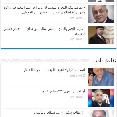
«اتفاقية مكة للدفاع المشترك».. قراءة استراتيجية في ولادة
محور ردع إسلامي جديد…الدكتور ثائر العجيلي
2026-08-08
“منريد الخبز والماي … بس سالم ابو عداي”…. حيدر حسين
سويري
2026-08-08
ثقافة وادب
اتقدم مبكرا ولا اعرف الوقت …..جواد الشلال
2026-08-09
أوراق الزيزفون***ذ بياض احمد
2026-08-09
《 بطاقَة سَكَن 》….عبدالعال مأمون