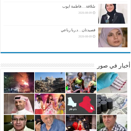
سُلافة….فاطمة ايوب
2026-08-09
قصيدتان…د.ربا رباعي
2026-08-09
أخبار في صور