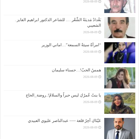
2026-08-09
بَغْدادُ مَدينَةُ الشِّعْر …. للشاعر الدكتور ابراهيم الفايز .
الشعيبي
2026-08-09
“امرأةٌ سيئةُ السمعة”…اماني الوزير
2026-08-09
همسُ الحبّ!…حسناء سليمان
2026-08-09
يا بنتُ عُمرُكِ ليس حبراً والسلامْ!..روضة_الحاج
2026-08-09
عَيْنَاكِ آخِرُ قلعة —– عبدالناصر عليوي العبيدي
2026-08-09