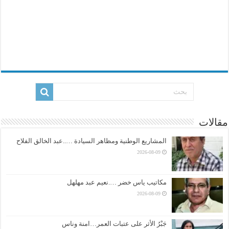
مقالات
المشاريع الوطنية ومظاهر السيادة …..عبد الخالق الفلاح
2026-08-09
مكاتيب ياس خضر ….نعيم عبد مهلهل
2026-08-09
جَبْرُ الأثر على عتبات العمر…امنة وناس