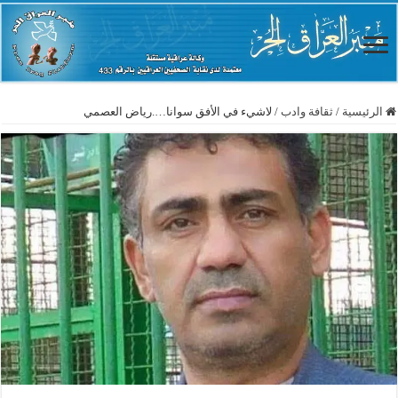
الرئيسية
/
ثقافة وادب
/
لاشيء في الأفق سوانا….رياض العصمي