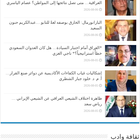
العراقية… متى تصل نتائجها إلى المواطن؟ عصام الياسري
2026-08-06
البارانورمال: الخارق بوصفه لغةً للتابو….عبدالكريم حنون
السعيد
2026-08-06
*العراق أمام اختبار السيادة… هل كان العدوان السعودي
خطأً استراتيجياً؟* ناجي الغزي
2026-08-05
إشكاليات غياب الكفاءات الأكاديمية عن دوائر صنع القرار…
أ. م. د. خلود جبار الشطري
2026-08-05
ظاهرة اختلاف الشيعي العراقي عن الشيعي الإيراني …
رياض سعد
2026-08-05
ثقافة وادب