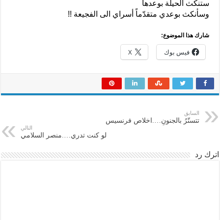
ستنكث الحيلة بوعدها
وسأنكث بوعدي متقدّماً أسراي الى الفجيعة !!
شارك هذا الموضوع:
فيس بوك
X
السابق
تتستّرُ بالجنونِ….اخلاص فرنسيس
التالي
لو كنت تدري….منصر السلامي
اترك رد