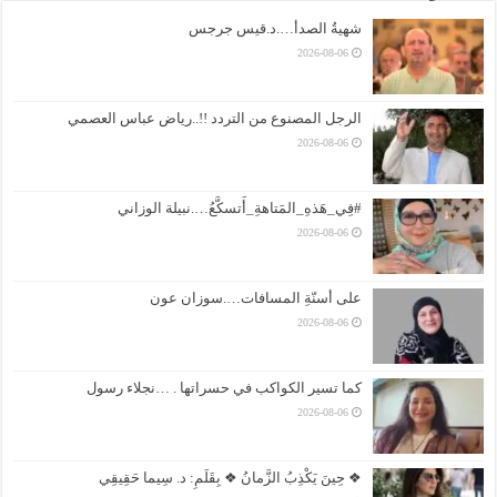
شهيةُ الصدأ….د.قيس جرجس
2026-08-06
الرجل المصنوع من التردد !!..رياض عباس العصمي
2026-08-06
#فِي_هَذهِ_المَتاهةِ_أَتسكَّعُ….نبيلة الوزاني
2026-08-06
على أسنّةِ المسافات….سوزان عون
2026-08-06
كما تسير الكواكب في حسراتها . …نجلاء رسول
2026-08-06
❖ حِينَ يَكْذِبُ الزَّمانُ ❖ بِقَلَمِ: د. سِيما حَقِيقِي