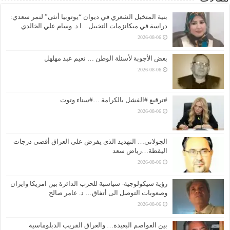
بنية المتخيل الشعري في ديوان “يوتوبيا أنثى” لنمر سعدي:
دراسة في ميكانزمات التخييل…ا.د. وسام علي الخالدي
2026-08-06
بعض الأجوبة لأسئلة الوطن … نعيم عبد مهلهل
2026-08-06
#ترقيع #الفشل بالكرامة …#سناء وتوت
2026-08-06
الجولاني… التهديد الذي يفرض على العراق أقصى درجات
اليقظة…رياض سعد
2026-08-06
رؤية سيكولوجية- سياسية للحرب الدائرة بين امريكا وايران
وصعوبات التوصل الى أتفاق… د. عامر صالح
2026-08-06
بين العواصم البعيدة… والعراق القريب الدبلوماسية