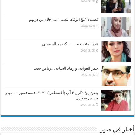
2026-08-06
قصيدة “معَ الوقتِ تنْسى”….أحلام بن دريهم
2026-08-06
غيمة وقصيدة ____ كريمة الحسيني
2026-08-06
جمر الغواية.. و رماد الخيانة …رياض سعد
2026-08-06
بغضُ مِنْ ذكرى ٣ آب (أغسطس) ٢٠٢٦.. قصة قصيرة…حيدر
حسين سويري
2026-08-06
أخبار في صور