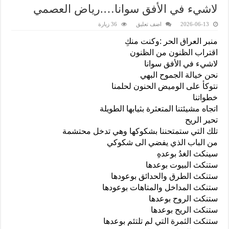
لاشيء في الأفق سوانا….رياض العصمي
2026-06-13
اضف تعليق
36 زيارة
منبر العراق الحر :وكنت منكِ
اقتراب الظنون من الظنون
لاشيء في الأفق سوانا
نحن خيالة الجموح البهي
نتوكأ على الوميض الحنون لحلمنا
خطواتنا
اتجاه مشيئتنا المتعثرة بثيابها الطويلة
تحير الريح
تلك التي ستمتحننا بشكوكها وهي تدخل محتشمة
من الباب الذي يفضي الى شكوكي
سينكث الغدُ بوعدهِ
ستنكث البيوت بوعدها
ستنكث الطرق والحدائق بوعودها
ستنكث المداخل والمتاهات بوعودها
ستنكث الروح بوعدها
ستنكث الريح بوعدها
ستنكث الثمرة التي لم تلتئم بوعدها