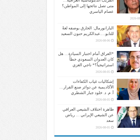
القريب الدبلوماسية العراقية…
متى تصل نتائجها إلى المواطن؟
عصام الياسري
2026-08
البارانورمال: الخارق بوصفه لغةً
للتابو….عبدالكريم حنون السعيد
2026-08-06
*العراق أمام اختبار السيادة… هل
كان العدوان السعودي خطأً
استراتيجياً؟* ناجي الغزي
2026-08-05
إشكاليات غياب الكفاءات
الأكاديمية عن دوائر صنع القرار…
أ. م. د. خلود جبار الشطري
2026-08-05
ظاهرة اختلاف الشيعي العراقي
عن الشيعي الإيراني … رياض
سعد
2026-08-05