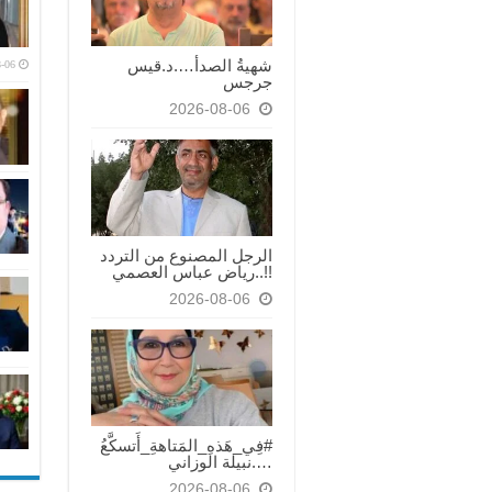
شهيةُ الصدأ….د.قيس
-06
جرجس
2026-08-06
الرجل المصنوع من التردد
!!..رياض عباس العصمي
2026-08-06
#فِي_هَذهِ_المَتاهةِ_أَتسكَّعُ
….نبيلة الوزاني
2026-08-06