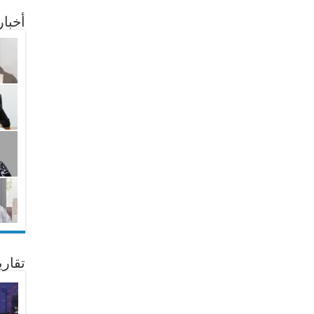
أخبا
تقار