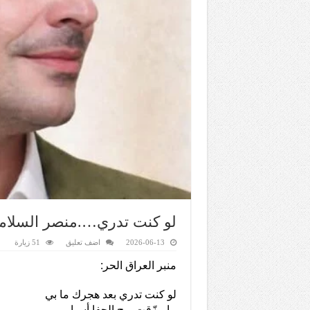
لو كنت تدري….منصر السلام
2026-06-13
اضف تعليق
51 زيارة
منبر العراق الحر:
لو كنت تدري بعد هجرك ما بي
ما مزّقت ريح الجفا أسبابي