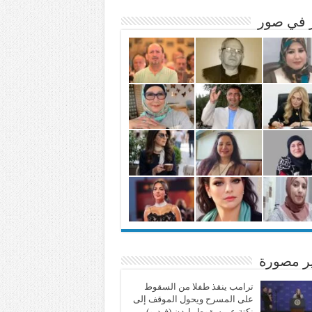
ر في صور
ير مصورة
ترامب ينقذ طفلا من السقوط
على المسرح ويحول الموقف إلى
نكتة عن سقوط بايدن (فيديو)