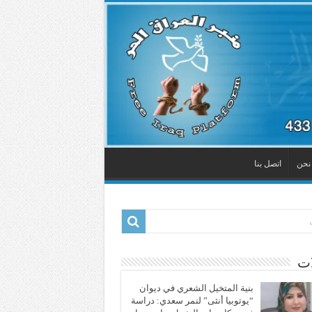
نحن
اتصل بنا
ات
بنية المتخيل الشعري في ديوان
“يوتوبيا أنثى” لنمر سعدي: دراسة