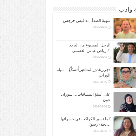
ة وادب
شهيةُ الصدأ….د.قيس جرجس
2026-08-06
الرجل المصنوع من التردد
!!..رياض عباس العصمي
2026-08-06
#فِي_هَذهِ_المَتاهةِ_أَتسكَّعُ….نبيلة
الوزاني
2026-08-06
على أسنّةِ المسافات….سوزان
عون
2026-08-06
كما تسير الكواكب في حسراتها .
…نجلاء رسول
2026-08-06