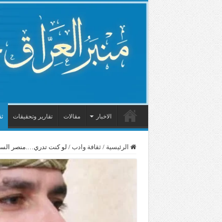
الاخبار
مقالات
تقارير وتحقيقات
ثق
الرئيسية
/
ثقافة وادب
/
لو كنت تدري….منصر الس