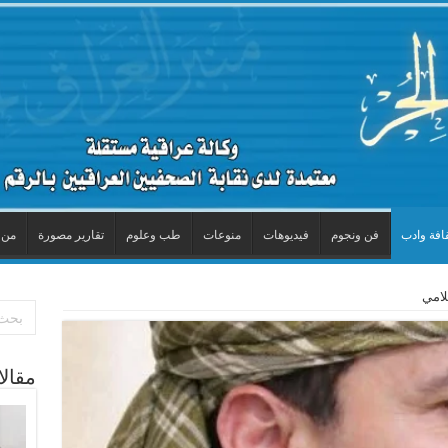
افة وادب
فن ونجوم
فيديوهات
منوعات
طب وعلوم
تقارير مصورة
من 
لامي
مقال