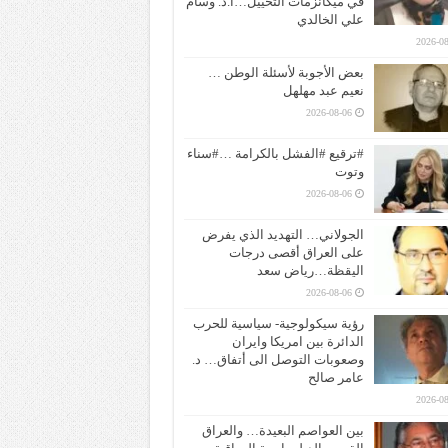
في ميكانزمات التخييل…ا.د. وسام
علي الخالدي
2026-08
بعض الأجوبة لأسئلة الوطن …
نعيم عبد مهلهل
2026-08-06
#ترقيع #الفشل بالكرامة …#سناء
وتوت
2026-08-06
الجولاني… التهديد الذي يفرض
على العراق أقصى درجات
اليقظة…رياض سعد
2026-08-06
رؤية سيكولوجية- سياسية للحرب
الدائرة بين امريكا وايران
وصعوبات التوصل الى أتفاق… د.
عامر صالح
2026-08
بين العواصم البعيدة… والعراق