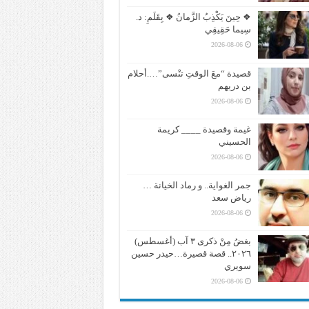
❖ حِينَ يَكْذِبُ الزَّمانُ ❖ بِقَلَمِ: د.
سِيما حَقِيقِي
2026-08-06
قصيدة “معَ الوقتِ تنْسى”….أحلام
بن دريهم
2026-08-06
غيمة وقصيدة ____ كريمة
الحسيني
2026-08-06
جمر الغواية.. و رماد الخيانة …
رياض سعد
2026-08-06
بغضُ مِنْ ذكرى ٣ آب (أغسطس)
٢٠٢٦.. قصة قصيرة…حيدر حسين
سويري
2026-08-06