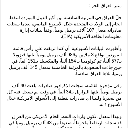
منبر العراق الحر :
حلّ العراق في المرتبة السادسة بين أكبر الدول الموردة للنفط
الخام إلى الولايات المتحدة خلال الأسبوع الماضي، بعدما سجلت
صادراته معدل 107 آلاف برميل يومياً، وفقاً لبيانات إدارة
معلومات الطاقة الأمريكية (EIA).
وأظهرت البيانات الأسبوعية أن كندا تربعّت على رأس قائمة
الموردين بواقع 3 ملايين و986 ألف برميل يومياً، تلتها فنزويلا
بـ577 ألفاً، ثم كولومبيا بـ 154 ألفاً، والمكسيك بـ151 ألفاً، في
حين جاءت السعودية بالمرتبة الخامسة بمعدل 145 ألف برميل
يومياً، تلاها العراق سادساً.
وفي مؤخرة القائمة، سجلت الإكوادور صادرات بلغت 40 ألف
برميل يومياً، تلتها البرازيل بـ34 ألفاً، في وقت لم تسجل فيه كل
من نيجيريا وليبيا أي صادرات نفطية إلى الأسواق الأمريكية خلال
الأسبوع ذاته.
وبهذا المعدل، تكون واردات النفط الخام الأمريكي من العراق
قد سجلت ارتفاعاً ملحوظاً، صعوداً من 43 ألف برميل يومياً في