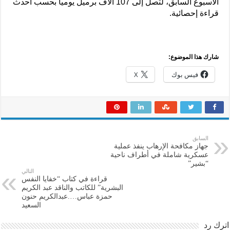
الأسبوع السابق، لتصل إلى 107 آلاف برميل يومياً بحسب أحدث
قراءة إحصائية.
شارك هذا الموضوع:
فيس بوك
X
السابق
جهاز مكافحة الإرهاب ينفذ عملية
عسكرية شاملة في أطراف ناحية
“بشير”
التالي
قراءة في كتاب “خفايا النفس
البشرية” للكاتب والناقد عبد الكريم
حمزة عباس….عبدالكريم حنون
السعيد
اترك رد