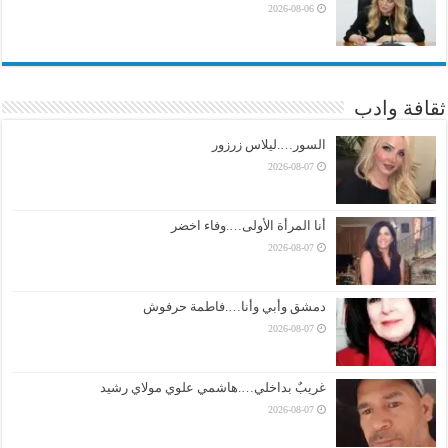
2026-08-06
ثقافة وادب
السور….ليلاس زرزور
2026-08-07
أنا المرأة الأولى….وفاء اخضر
2026-08-07
دمشق وأبي وأنا….فاطمة حرفوش
2026-08-07
غريبٌ بداخلي….هاشمي علوي مولاي رشيد
2026-08-07