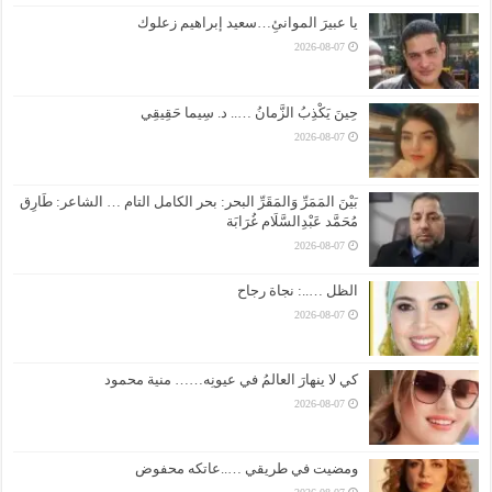
يا عبيرَ الموانئِ…سعيد إبراهيم زعلوك
2026-08-07
حِينَ يَكْذِبُ الزَّمانُ ….. د. سِيما حَقِيقِي
2026-08-07
بَيْنَ المَمَرِّ وَالمَقَرِّ البحر: بحر الكامل التام … الشاعر: طَارِق
مُحَمَّد عَبْدِالسَّلَام غُرَابَة
2026-08-07
الظل …..: نجاة رجاح
2026-08-07
كي لا ينهارَ العالمُ في عيونِه…… منية محمود
2026-08-07
ومضيت في طريقي …..عاتكه محفوض