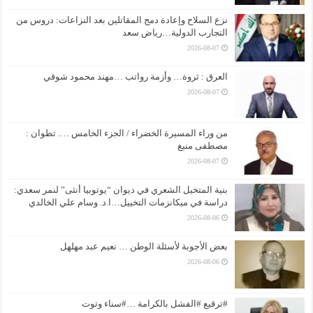
نزع السلاح وإعادة دمج المقاتلين بعد النزاعات: دروس من
التجارب الدولية…رياض سعد
2026-08-07
العرق : ثروة… وأزمة رواتب …مهند محمود شوقي
2026-08-07
من وراء المسيرة الخضراء / الجزء الخامس …. تطوان :
مصطفى منيغ
2026-08-07
بنية المتخيل الشعري في ديوان “يوتوبيا أنثى” لنمر سعدي:
دراسة في ميكانزمات التخييل…ا.د. وسام علي الخالدي
2026-08-06
بعض الأجوبة لأسئلة الوطن … نعيم عبد مهلهل
2026-08-06
#ترقيع #الفشل بالكرامة …#سناء وتوت