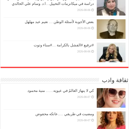
دراسة في ميكانزمات التخييل…ا.د. وسام علي الخالدي
2026-08-06
بعض الأجوبة لأسئلة الوطن … نعيم عبد مهلهل
2026-08-06
#ترقيع #الفشل بالكرامة …#سناء وتوت
2026-08-06
ثقافة وادب
كي لا ينهارَ العالمُ في عيونِه…… منية محمود
2026-08-07
ومضيت في طريقي …..عاتكه محفوض
2026-08-07