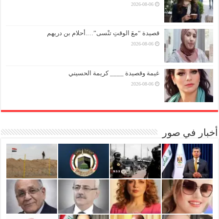
2026-08-06
قصيدة “معَ الوقتِ تنْسى”….أحلام بن دريهم
2026-08-06
غيمة وقصيدة ____ كريمة الحسيني
2026-08-06
أخبار في صور