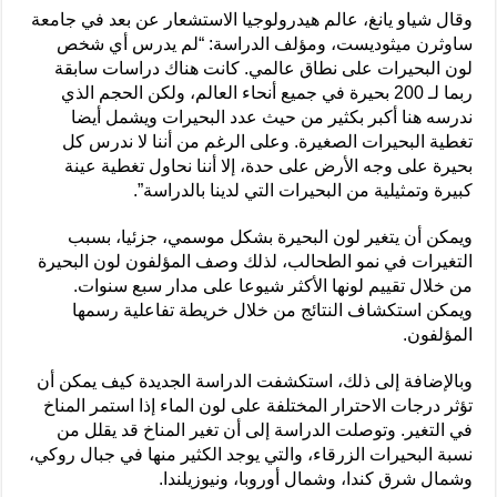
وقال شياو يانغ، عالم هيدرولوجيا الاستشعار عن بعد في جامعة
ساوثرن ميثوديست، ومؤلف الدراسة: “لم يدرس أي شخص
لون البحيرات على نطاق عالمي. كانت هناك دراسات سابقة
ربما لـ 200 بحيرة في جميع أنحاء العالم، ولكن الحجم الذي
ندرسه هنا أكبر بكثير من حيث عدد البحيرات ويشمل أيضا
تغطية البحيرات الصغيرة. وعلى الرغم من أننا لا ندرس كل
بحيرة على وجه الأرض على حدة، إلا أننا نحاول تغطية عينة
كبيرة وتمثيلية من البحيرات التي لدينا بالدراسة”.
ويمكن أن يتغير لون البحيرة بشكل موسمي، جزئيا، بسبب
التغيرات في نمو الطحالب، لذلك وصف المؤلفون لون البحيرة
من خلال تقييم لونها الأكثر شيوعا على مدار سبع سنوات.
ويمكن استكشاف النتائج من خلال خريطة تفاعلية رسمها
المؤلفون.
وبالإضافة إلى ذلك، استكشفت الدراسة الجديدة كيف يمكن أن
تؤثر درجات الاحترار المختلفة على لون الماء إذا استمر المناخ
في التغير. وتوصلت الدراسة إلى أن تغير المناخ قد يقلل من
نسبة البحيرات الزرقاء، والتي يوجد الكثير منها في جبال روكي،
وشمال شرق كندا، وشمال أوروبا، ونيوزيلندا.