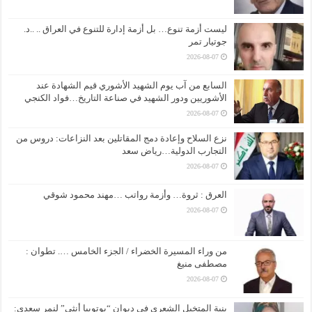
ليست أزمة تنوع… بل أزمة إدارة للتنوع في العراق .. ..د.
جوتيار تمر
2026-08-07
السابع من آب يوم الشهيد الأشوري قيم الشهادة عند
الأشوريين ودور الشهيد في صناعة التاريخ…فواد الكنجي
2026-08-07
نزع السلاح وإعادة دمج المقاتلين بعد النزاعات: دروس من
التجارب الدولية…رياض سعد
2026-08-07
العرق : ثروة… وأزمة رواتب …مهند محمود شوقي
2026-08-07
من وراء المسيرة الخضراء / الجزء الخامس …. تطوان :
مصطفى منيغ
2026-08-07
بنية المتخيل الشعري في ديوان “يوتوبيا أنثى” لنمر سعدي: