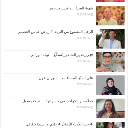
شهيةُ الصدأ….د.قيس جرجس
2026-08-06
الرجل المصنوع من التردد !!..رياض عباس العصمي
2026-08-06
#فِي_هَذهِ_المَتاهةِ_أَتسكَّعُ….نبيلة الوزاني
2026-08-06
على أسنّةِ المسافات….سوزان عون
2026-08-06
كما تسير الكواكب في حسراتها . …نجلاء رسول
2026-08-06
❖ حِينَ يَكْذِبُ الزَّمانُ ❖ بِقَلَمِ: د. سِيما حَقِيقِي