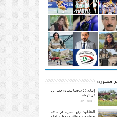
ير مصورة
إصابة 20 شخصا بتصادم قطارين
في كرواتيا
2026-08-09
البنتاغون يرفع السرية عن حادثة
تحطم جسم طائر مجهول بداخله