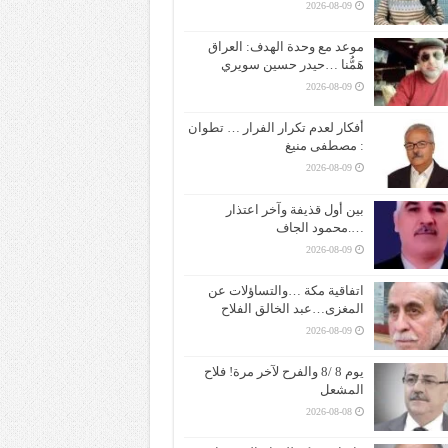
2026-08-09
موعد مع وحدة الهدف: العراق
هَمُّنا …حيدر حسين سويري
2026-08-09
أفكار لعدم تكرار الفرار … تطوان
: مصطفى منيغ
2026-08-09
بين أول قذيفة وآخر اعتذار
….محمود الجاف
2026-08-09
اتفاقية مكة …والتساؤلات عن
المغزى…عبد الخالق الفلاح
2026-08-09
يوم 8 /8 والفرح لآخر مرة! فلاح
المشعل
2026-08-08