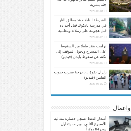
جثة بشرية
2026-08-08
الشرطة التايلاندية: مطلق النار
في مدرسة بانكوك قتل أجداده
قبل هجومه على زملائه ومعلميه
2026-08-07
ترامب ينقذ طفلا من السقوط
على المسرح ويحول الموقف إلى
نكتة عن سقوط بايدن (فيديو)
2026-08-06
زلزال بقوة 6.3 درجة يضرب جنوب
الفلبين (فيديو)
2026-08-05
واعمال
أسعار النفط تسجل خسارة متتالية
للأسبوع الثاني.. وبرنت يتداول
دون 84 دولاراً