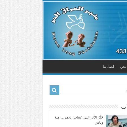
نحن
اتصل بنا
ات
جَبْرُ الأثر على عتبات العمر…امنة
وناس