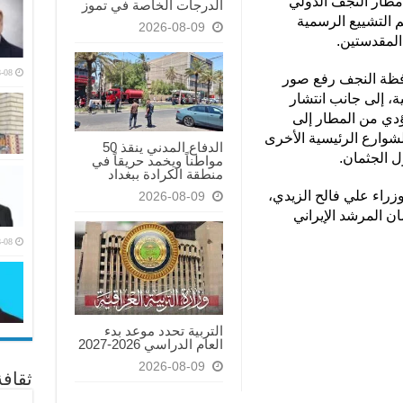
مطار النجف الدولي
الدرجات الخاصة في تموز
م التشييع الرسمية
2026-08-09
 المقدستين.
-08
ظة النجف رفع صور
ية، إلى جانب انتشار
دي من المطار إلى
شوارع الرئيسية الأخرى
الدفاع المدني ينقذ 50
 الجثمان.
مواطناً ويخمد حريقاً في
منطقة الكرادة ببغداد
راء علي فالح الزيدي،
2026-08-09
ن المرشد الإيراني
-08
التربية تحدد موعد بدء
العام الدراسي 2026-2027
2026-08-09
ثقاف