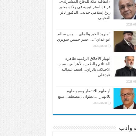
«اتفاقية مكة للدفاع المشترك»..
قراءة استراتيجية في ولادة محور
ردع إسلامي جديد…الدكتور ثائر
العجيلي
2026-08
“منريد الخبز والماي … بس سالم
ابو عداي”…. حيدر حسين سويري
2026-08-08
انهيار الأخلاق الرقمية ظاهرة
الشتائم والطعن بالأعراض بسبب
الاختلاف بالراي…اسعد عبدالله
عبدعلي
2026-08
أوصلهم للانتصار وسيوصلهم
للانهيار ….تطوان : مصطفى منيغ
2026-08-08
ة وادب