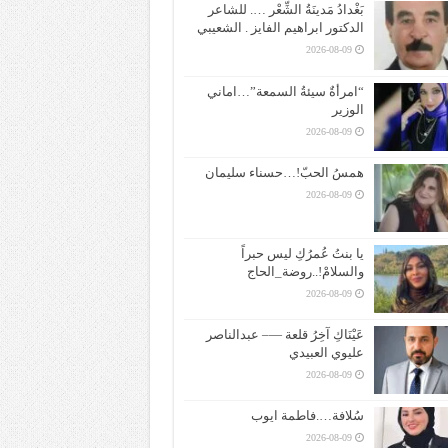
بَغْدادُ مَدينَةُ الشِّعْر …. للشاعر
الدكتور ابراهيم الفايز . الشعيبي
2026-08-09
“امرأةٌ سيئةُ السمعة”…اماني
الوزير
2026-08-09
همسُ الحبّ!…حسناء سليمان
2026-08-09
يا بنتُ عُمرُكِ ليس حبراً
والسلامْ!..روضة_الحاج
2026-08-09
عَيْنَاكِ آخِرُ قلعة —– عبدالناصر
عليوي العبيدي
2026-08-09
سُلافة….فاطمة ايوب
2026-08-09