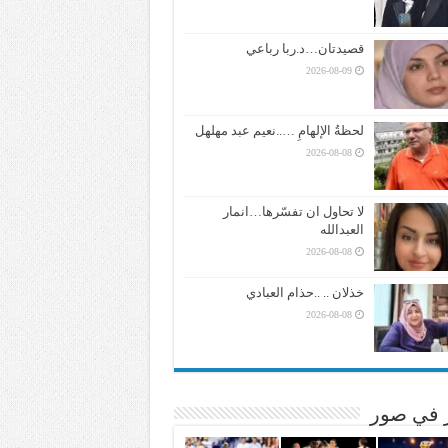
قصيدتان…د.ربا رباعي
2026-08-09
لحظةُ الإلهامِ …..نعيم عبد مهلهل
2026-08-08
لا تحاول ان تفسّرها…انمار
العبدالله
2026-08-08
خذلان .. ..حذام العبادي
2026-08-08
ر في صور