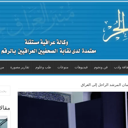
قافة وادب
فن ونجوم
فيديوهات
منوعات
طب وعلوم
تقارير مصورة
من 
مان المرشد الراحل إلى العراق
مقال