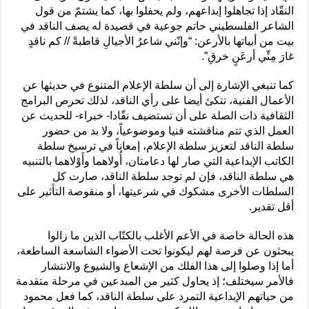
النقّاد إذا تجاهلوا إبداعهم، ولم يحفلوا بها، كما يشتمّ من قول
الشاعر الفلسطيني حاتم جوعية في قصيدة له يصف الناقد في
بيت من أبياتها بالأرعن: “وإنّني شاعرُ الأجيالِ قاطبةً // كم ناقدٍ
غارَ مِنِّي أرعَنٍ خرقِ”.
كما تنبغي الإشارة إلى أن سلطة الإعلام المتنوع في حديثها عن
الأعمال الفنية، تتكئ أيضا على رأي الناقد، لذلك تحرص البرامج
الثقافية ذات الصلة على أن تستضيف نقّادا- خبراء- للحديث عن
العمل الذي تتم مناقشته فنيا وموضوعياً، ولا بد من حضور
سلطة الناقد لتعزيز سلطة الإعلام، إمعاناً في ترسيخ سلطة
الكاتب الإبداعية التي صار لها دعامتان، أُولاهما وأَوْلاهما بالتنبيه
هي سلطة الناقد، فإن لم توجد سلطة الناقد، صارت كل
السلطات الأخرى مشكوك في شرعيتها، أو منقوصة التأثير على
أقل تقدير.
هذه الحالة خاصة في الأعم الأغلب بالكتّاب الذين ما زالوا
يبحثون عن فرصة لهم ليكونوا تحت الأضواء الشاسعة الساطعة،
أما إذا وصلوا إلى هذا الفلك من الإشعاع والشيوع والانتشار
فالأمر سيختلف؛ إذ يحاول كثير من المبدعين في مرحلة متقدمة
من حياتهم الإبداعية التمرد على سلطة الناقد، كما فعل محمود