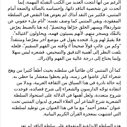
الرغم من أنها أنتجت العديد من الكتب النقديّة المهمة، إنما
أتحدث عن شخصية الناقد ذاتها، وإحساسه بالضآلة والضعة أمام
المتنبي، فكثير من النقد آنذاك لم يعوض هذا النقص في السلطة
المفقودة، وبقي المتنبي كما وصف نفسه: “أنام ملء جفوني عن
شواردها// ويسهر الخلق جرّاها ويختصمُ”. إنه هنا بالضبط يعرّض
بالنقّاد ويسخر منهم، لأنهم يسيئون فهمه، ويحاولون “اغتياله”،
فلا يقيمُ لهم وزناً، فتجده يقول في موضع آخر معرّضا ومنتقداً:
“وكم من عائبٍ قولاً صحيحاً // وآفته من الفهم السقيمِ”، فلعله
يلفت النظر إلى أهمية التدقيق والتمحيص، فشعره ليس سهلا
وإنما يحتاج إلى درجة عالية من الفهم والإدراك.
كما أن المتنبي كان طاغياً في سلطته بحيث أطفأ كثيرا من وهج
شعراء كبار عاشوا في زمنه، ولم يحظوا بمعشار ما حظي به.
إنه حالة نادرة في هذا السياق من الثقافة العربية، وبدلا من
انتقاده توجّه الدارسون والشعراء إلى شرح قصائده، فوجدت
شروح متعددة، ولعل أهمها في الدلالة على استحواذ السلطة
الشعرية شرح الشاعر أبي العلاء المعري لديوان المتنبي تحت
عنوان “معجز أحمد” مع ما في هذا العنوان من توطيد لسلطته
التي اشتبهت بمعجزة القرآن الكريم البيانية.
هذه السلطة الإبداعية المتفوقة على سلطة الناقد لم تعد