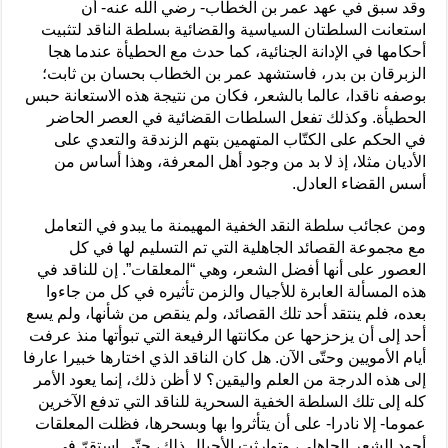
وقد سبق في عهد عمر بن الخطاب- رضي الله عنه- أن
استعانت السلطتان السياسية والقضائية بسلطة الناقد لتثبيت
أحكامها في الإدانة الجنائية، كما حدث مع الحطيأة عندما هجا
الزبرقان بن بدر، فاستشهد عمر بن الخطاب بحسان بن ثابت؛
بوصفه ناقدا، عالما بالشعر، فكان من نتيجة هذه الاستعانة حبس
الحطيأة. وكذلك تفعل السلطات القضائية في العصر الحاضر
في الحكم على الكتّاب المتهمين بتهم الزندقة والتعدي على
الأديان مثلا، إذ لا بد من وجود أهل المعرفة، وهذا أساس من
أسس القضاء العادل.
ومن عجائب سلطة النقد الخفية المهيمنة ما يبدو في التعامل
مع مجموعة القصائد الجاهلية التي تم التسليم لها في كل
العصور على أنها أفضل الشعر، وهي “المعلقات”. إن للناقد في
هذه المسألة العابرة للأجيال والزمن تأثيره في كل من جاءوا
بعده، فلم ينتقد أحد تلك القصائد، ولم ينقص من شأنها، ولم يسع
أحد إلى أن يزحزحها عن مكانتها الرفيعة التي تبوأتها منذ عرفت
أيام الأمويين وحتّى الآن. هل كان الناقد الذي اختارها خبيرا عارفا
إلى هذه الدرجة من العلم واليقين؟ لا أظن ذلك، إنما يعود الأمر
كله إلى تلك السلطة الخفية السحرية للناقد التي تدفع الآخرين
عموما- إلا نادرا- على أن يتأثروا بها وبسحرها، فظلت المعلقات
أجود الشعر الجاهلي، وتوارثت الأجيال ذلك، حتّى استقرّ في