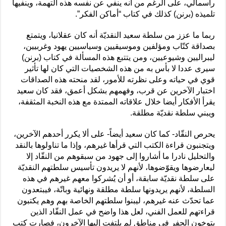
رأسمالي، على الرغم من أنه ينفي عن نفسه هذه التهمة، وينفيها
تلميذه (برنن) كذلك في كتاب “أماكن الفكر”.
ربما ما عزز من سلطة سعيد النقديّة أنه كان عقلانيا، ويتمتع
بصداقة كتّاب ومؤلفين وموسيقيين وسياسيين يهود وغربيين،
ليبراليين وشيوعيين، ومن يتتبع هذه المسألة في كتاب (برنن)
سيرى عددا لا بأس به من هذه الشخصيات التي كان لها تأثير
قوي في حياته وعلى نظرته للأمور، لقد منحته هذه الصداقات
اختبار الآخرين عن قرب، وفهمهم بشكل أعمق، فقد كان سعيد
يقرأ الأفكار أيضا خلال علاقاته الممتدة مع هذه النخبة المثقفة،
ويبني سلطة نقديّة مطلقة.
يحرص النقّاد- كما كان سعيد أيضاً- على ألا يكرر أحدهم الآخرين،
ويتجنبون قراءة الكتب التي قرأها غيرهم، وإذا ما تناولوها بالنقد
والتحليل نادرا ما أشاروا إلى جهود من سبقوهم من النقّاد إلا
ليعارضوها ويقوّضوها، لأنهم لا يريدون تأسيس سلطتهم النقديّة
على سلطة نقديّة سابقة، أو أن يُشركوا معهم غيرهم في هذه
السلطة، لأنهم يريدونها سلطة مطلقة ونهائية وباتّة، فيبتعدون
عما تحدّث عنه غيرهم، ليبنوا سلطتهم الخاصة بهم وهم يكتبون
قراءتهم للعمل الفني، لعل هذا واضح في عمل النقّاد الذين
يتوخون الحفر في مناطق لم يلتفت إليها الآخرون، فصارت كتب