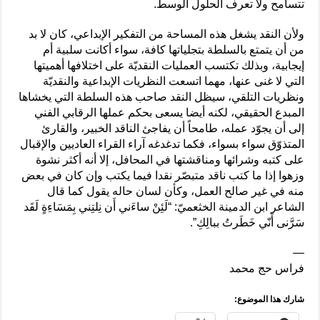
تتسامح ولا تعرف الحلول الوسط.
ولأن النقد يشغل هذه المساحة من التفكير الإبداعي، كان لا بد
من أن يتمتع بالسلطة بتجلياتها كافة، سواء أكانت سلبية أم
إيجابية، وبذلك تكتسب العمليات النقديّة على اختلافها أهميتها
التي لا غنى عنها، مهما اتسعت النظريات الإبداعية والنقديّة
ونظريات التلقي، سيظل النقد صاحب هذه السلطة التي يخشاها
المبدع الحقيقي، لكنه أيضا يسعى بحكم عملها الرقابي الفني
إلى أن يجوّد عمله، طامحاً أن يفاجئ الناقد الخبير، والقارئ
المتذوّق سواء بسواء، فكما تدغدغه آراء القراء العاديين والإقبال
على كتبه وشرائها ومناقشتها في المحافل، إلا أنه أكثر نشوة
وزهوا إذا ما كتب ناقد متبصّر نقدا فيما يكتب وإن كان في بعض
منه في غير صالح العمل، وكأن لسان حاله يقول كما قال
الشاعر ابن الدمينة الخثعميّ: “لَئِنْ ساءَني أَن نِلتِني بِمَسَاءِةٍ لَقَد
سَرَّنى أَنّي خَطَرتُ ببالِكِ”.
—
فراس حج محمد
شارك هذا الموضوع: