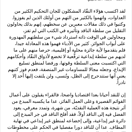
لقد اكتسب هؤلاء النقّاد المشكلون للجان التحكيم الكثير من
العداوات، واتهموا بالكثير من التهم من أولئك الذين لم يفوزوا.
وكتبوا في ذلك مقالات معبرين عن سخطهم، إنهم بذلك يحاولون
التقليل من سلطة الناقد وتأثيره في الكتب التي لم تفز،
ومحاولين في الوقت ذاته استرداد شيء من سلطتهم المهدورة
على أبواب الجوائز. كثير من الأدباء فهموا هذه المعادلة جيدا،
فلم يتقدموا لأية جائزة محلية أو إقليمية، حرصا منهم على ما
لديهم من سلطة إبداعية ترفُّعية لا تخضع لأذواق النقّاد وأحكامهم
التي اكتسبت معنى السلطة وقوتها، ورفضا لمنطق تسليع
الإبداع، وجعله مجالا للمساومات غير المنصفة، فعدم فوز كتبهم
يعني أنها ستتدحرج إلى الظل، وتُنسى، ولن يلتفت إليها أحد إلا
نادراً.
إن للنقد أحيانا بعدا اقتصاديا واضحا، فالقراء يقبلون على أعمال
القوائم القصيرة وعلى العمل الفائز، عدا ما يكسبه المبدع من
أثر نتيجة هذه العملية النقديّة، من شهرة، وتمدد معرفي، يعود
الفضل فيه إلى الناقد أولاً، فقد أفلح الناقد في جر المبدع إلى
دائرة غير إبداعية، وإلى إخضاعه لمنطق غير إبداعي في نهاية
المطاف. عدا أن للناقد دورا مفصليا في الحكم على مخطوطات