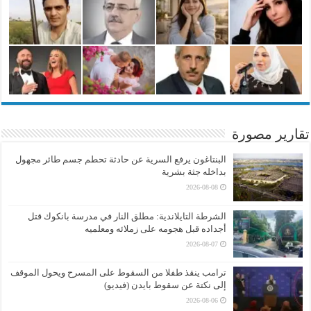
تقارير مصورة
البنتاغون يرفع السرية عن حادثة تحطم جسم طائر مجهول
بداخله جثة بشرية
2026-08-08
الشرطة التايلاندية: مطلق النار في مدرسة بانكوك قتل
أجداده قبل هجومه على زملائه ومعلميه
2026-08-07
ترامب ينقذ طفلا من السقوط على المسرح ويحول الموقف
إلى نكتة عن سقوط بايدن (فيديو)
2026-08-06