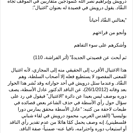
درويش وإبراهيم نصر الله كنموذجين متقاربين في الموقف تجاه
النقّاد. يقول درويش في قصيدة له بعنوان “اغتيال”:
“يغتالني النقّاد أحياناً
وأنجو من قراءتهم
وأشكرهم على سوء التفاهم
ثم أبحث عن قصيدتي الجديدةْ” (أثر الفراشة، 110)
هذا الاغتيال الأقرب إلى الحقيقي منه إلى المجازي، لأنه اغتيال
للمعنى المقصود لا يستطيع فعله إلا أصحاب السلطة، وهم
النقّاد. وعندما سئل درويش في أحد حواراته وقد نُشر هذا الحوار
بعد وفاته (26/1/2012)، عن الناقد الدكتور عادل الأسطة، يصف
دوره بوصف ليس بعيدا عن دائرة “الاغتيال” فيقول في رد على
سؤال حول رأي الأسطة في حذف الشاعر بعض قصائده في
طبعات لاحقة من كتبه: “عادل الأسطة محقق يمارس دورا
بوليسيا” (القدس العربي، محمود درويش في لقاء شبابي
فلسطيني). إنه وصف يحمل كمّا هائلا من عدم تقدير رأي الناقد
أو استيعاب دوره واحترامه، نافيا عنه- ضمنياً- صفة الناقد.