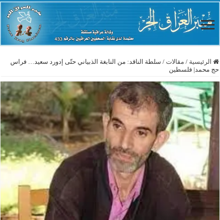
الرئيسية
/
مقالات
/
سلطة الناقد: من النابغة الذبياني حتّى إدورد سعيد… فراس
حج محمد| فلسطين