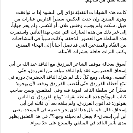
كانت هذه الشهادات النقديّة تؤدّي إلى النشوة إذا ما توافقت
وهوى المبدع. وإن حدث العكس، سيقرأ الدارس عبارات من
قبيل، سكت ولم يجب، وخنس فلان، أو انكسر، ولم يحر جواباً،
إلى غير ذلك من هذه العبارات التي تشي بهذا التأثير. واستمرت
هذه السلطة في العصور اللاحقة، وكانت سبباً في المشاحنات
بين النقّاد والمبدعين التي قد تصل أحياناً إلى الهجاء المقذع،
وكتب التراث حافلة بعشرات الأمثلة.
أسوق بعجالة موقف الشاعر الفرزدق مع الناقد عبد الله بن أبي
إسحاق الحضرمي، فقد بلغ الناقد مبلغه من الفرزدق، حتّى
أغضبه، وهجاه، ومع كلّ ذلك لم يترك الناقد الحضرميّ دوره في
تتبّع أخطاء الفرزدق حتّى أغضب الفرزدق ودفعه لأن يهجوه؛
معبّراً عن سلطة الناقد القوية فيه وفي المتلقين، ويبين صاحب
كتاب الموشّح هذه السلطة بقوله: “وبلغ الفرزدق أن الناس
يقولون: قد أقوى الفرزدق، ولم يبلغه بعد أن قائله ابن أبى
إسحاق، قال: فما بال هذا الذى يجر خصييه فى المسجد- يعنى
ابن أبى إسحاق- لا يجعل له بحيلته وجها؟”. في هذا التعليق يظهر
مدى تأثير الناقد في المتلقي والمبدع على حدّ سواء.