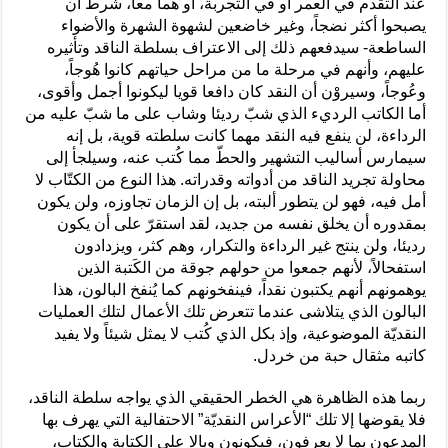
عند التقدم في العمر أو في التجربة، أو هما معاً، شرط أن
يصبحوا أكثر نضجاً، وغير خاضعين لشهوة الشهرة والأضواء
الساطعة- سيدفعهم ذلك إلى الاعتراف بسلطة الناقد وتأثيره
عليهم، وأنهم في مرحلة ما من مراحل حياتهم كانوا هُوجاً،
وعُوجاً، وسيروْن أن النقد كان دافعا قويا ليكونوا أجمل وأقوى،
أما الكاتب الرديء الذي شبّ رديئا وشاب على ما شبّ عليه من
الرداءة، لن ينفع فيه النقد مهما كانت سلطته قوية، بل إنه
سيمارس أساليب التشهير والحطّ مما كُتب عنه، وسيلجأ إلى
محاولة تجريد الناقد من أدواته وقدراته. هذا النوع من الكتّاب لا
أمل فيه، فهو لن يتطور ألبته، بل إن الزمان تجاوزه، ولن يكون
بمقدوره أن يخلق نفسه من جديد، لقد استقرّ على أن يكون
رديئا، ولن ينتج غير الرداءة والتكرار، وهم كثر، ويزدادون
استفحالاً، لأنهم جمعوا من حولهم جوقة من الكَتبة الذين
يوهمونهم أنهم يكتبون نقداً، فينفخونهم كما يُنفخ البالون، هذا
البالون الذي يتلاشى عندما تتعرض تلك الأعمال لتلك العمليات
النقديّة الموضوعية، وإذ بكل الذي كُتب لا يمثل شيئاً ولا يفيد
كاتبه مثقال حبة من خردل.
ربما هذه الظاهرة هي الخطر الحقيقي الذي يواجه سلطة الناقد،
فلا يقوضها إلا تلك “الأعراس النقديّة” الاحتفالية التي يهرف بها
المدعون بما لا يعرفون، فيكونون وبالا على الكتابة والكتاب،