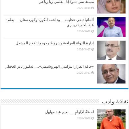
مستغانمي نموذجًا ..بقلمي ربا رباعي
2026-08-08
ألمانيا تبقى عظيمة… وداعمة للكورد وكوردستان … بقلم:
عبد الحميد زيباري
2026-08-08
إدارة الدولة العراقية وشروط وجودها ! فلاح المشعل
2026-08-07
«حافة القرار الترامبي الهيروشيمي»….الدكتور ثائر العجيلي
2026-08-07
ثقافة وادب
لحظةُ الإلهامِ …..نعيم عبد مهلهل
2026-08-08