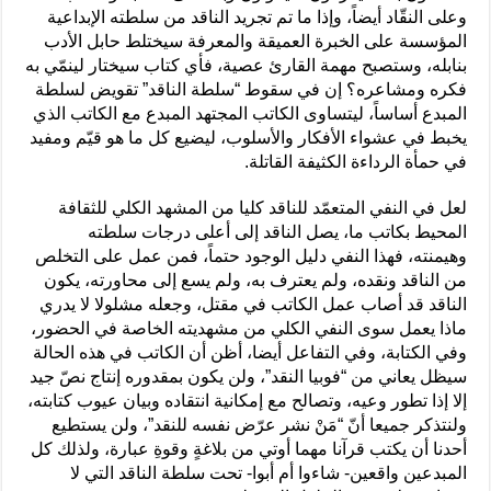
وعلى النقّاد أيضاً، وإذا ما تم تجريد الناقد من سلطته الإبداعية
المؤسسة على الخبرة العميقة والمعرفة سيختلط حابل الأدب
بنابله، وستصبح مهمة القارئ عصية، فأي كتاب سيختار لينمّي به
فكره ومشاعره؟ إن في سقوط “سلطة الناقد” تقويض لسلطة
المبدع أساساً، ليتساوى الكاتب المجتهد المبدع مع الكاتب الذي
يخبط في عشواء الأفكار والأسلوب، ليضيع كل ما هو قيّم ومفيد
في حمأة الرداءة الكثيفة القاتلة.
لعل في النفي المتعمّد للناقد كليا من المشهد الكلي للثقافة
المحيط بكاتب ما، يصل الناقد إلى أعلى درجات سلطته
وهيمنته، فهذا النفي دليل الوجود حتماً، فمن عمل على التخلص
من الناقد ونقده، ولم يعترف به، ولم يسع إلى محاورته، يكون
الناقد قد أصاب عمل الكاتب في مقتل، وجعله مشلولا لا يدري
ماذا يعمل سوى النفي الكلي من مشهديته الخاصة في الحضور،
وفي الكتابة، وفي التفاعل أيضا، أظن أن الكاتب في هذه الحالة
سيظل يعاني من “فوبيا النقد”، ولن يكون بمقدوره إنتاج نصّ جيد
إلا إذا تطور وعيه، وتصالح مع إمكانية انتقاده وبيان عيوب كتابته،
ولنتذكر جميعا أنّ “مَنْ نشر عرّض نفسه للنقد”، ولن يستطيع
أحدنا أن يكتب قرآنا مهما أوتي من بلاغةٍ وقوةِ عبارة، ولذلك كل
المبدعين واقعين- شاءوا أم أبوا- تحت سلطة الناقد التي لا