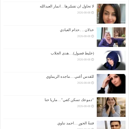
لا تحاول ان تفسّرها…انمار العبدالله
2026-08-08
خذلان .. ..حذام العبادي
2026-08-08
(خليط فصول).. ..هدى الجلاب
2026-08-08
للقدس أغني….ماجده الريماوي
2026-08-08
“دموعك تسكن كفي”…ماريا حنا
2026-08-08
فتنةُ الحورِ….احمد نناوي