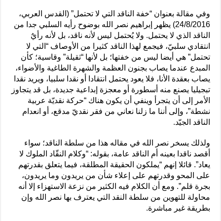
وفي مقالة بعنوان “خفة الناقد التي لا تحتمل” (القدس العربي،
24/8/2016) يظهر إبراهيم نصر الله بوضوح رأيه السلبي جدا من
الناقد الذي لا يحتمل. ولا يُحتمل ليس لأنه ناقد، بل لأنه رأيٌ
انتقادي سلبيّ، فيجمع لهذا الناقد كثيرا من الأوصاف “التي لا
تحتمل” هي أيضا ليس من خفتها؛ بل لأنها “ثقيلة” وقاسية؛ كأن
المبدع عندما يصاب بجنون العظمة والشهرة الطاغية والأضواء،
يصاب بعقدة الأنا، فلا يعود يحتمل انتقادا أو نقدا سلبيا، ويريد نقدا
تبجيليا يصنع منه أسطورة أو معجزة إبداعية جديدة، بل قد يتجاوز
الأمر إلى أن يتجرأ وينفي أن يكون هناك “حركة نقديّة عربية
نشطة”، وإلى أننا ما زلنا نعاني من فقر نقديّ مدقع، أو انعدام
الناقد الجيّد.
ولذلك يسخر نصر الله في مقاله هذا من سلطة الناقد؛ سواء
أقصد ناقدا بعينه أم الناقد عامة، بقوله: “وكلام النقّاد الملوك لا
يعاد”. قائلا إنهم “يملكون الحقيقة المطلقة، فيما يتعلق بقدرتهم
على المحو وقدرتهم على إعلاء شأن من يريدون وما يريدون،
بجرة قلم”. ومع أن الكلام فيه الكثير من نزعة الاستهزاء إلا أنه
محاولة للتهوين من سلطة النقد التي يعترف بها نصر الله وإن
بطريقة غير مباشرة.