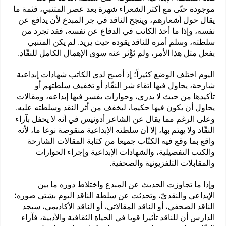
موجودة حتّى مع أكثر الشعراء شهرة بعد عصر المتنبي، فثمة ما
يقال حول أشعارهم، وينجح الناقد في جر المبدع لأن يدافع عن
نفسه، وإذا ما أخذ الكاتب في الدفاع عن نفسه، فقد تجرد من
سلطته، وسلم أمره للناقد يقوده حيث يريد. لم يكن المتنبي
يفعل مثل هذا الأمر، ولم يُؤْثر عنه سوى الإهمال الكامل للنقّاد.
اليوم اختلف الوضع كثيراً؛ إذ أصبح لدى الكاتب شهادات إبداعية
شارحة، يحاول فيها اتقاء شر النقّاد أو تخفيف سلطتهم أو
تأكيدها من حيث لا يدري، وحوارات يفسر فيها إبداعه، ومقالات
يحاول أن يكون فيها حكيما، ليخفف من أثر النقد وسلطته عليه.
وعلى الرغم مما يقال عن الشاعر أدونيس في أنه لا يحفل بآراء
النقّاد ولا يهتم بها، إلا أن سلطته الإبداعية منقوصة نوعا ما، لأنه
واقع بما وقع فيه الكتّاب جميعا من كتابة المقالات الشارحة
والكتب التفصيلية، والشهادات الإبداعية وإجراء الحوارات
والمقابلات التلفزيونية والصحفية.
وإذا ما تجاوزت الحديث عن المبدع واختلاط دوره ما بين
الإبداعي والنقديّ، وتحدثت عن سلطة الناقد اليوم بشتى صوره؛
الناقد الصحفي، أو الناقد المقالاتي، أو الناقد الأكاديمي، سيجد
الدارس أن للناقد تأثيرا قويا في الحياة الثقافية والأدبية، فآراء