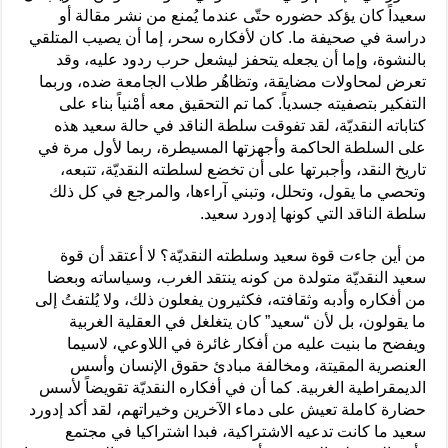
سعيداً كان يؤكد حضوره حتّى عندما يُمنع من نشر مقالة أو
دراسة في صحيفة ما. كان لأفكاره سحر، إما أن يصيب المتلقي
بالنشوة، وإما أن يجعله يتحفز ليشعل حرب ردود عليه، وقد
تعرض لمحاولات مضايقة، وتظاهُر طلاب الجامعة ضده، وربما
التفكير بتصفيته جسدياً. كما تم التحقيق معه أمْنياً بناء على
كتاباته النقديّة، لقد تفوقت سلطة الناقد في حالة سعيد هذه
على السلطة الحاكمة وأجهزتها المسيطرة، ربما لأول مرة في
تاريخ النقد، وأجبرتها على أن تخضع لسلطته النقديّة، تتبعه،
وتحصي ما يقول، وتحلل، وتبني آراءها، والمرجع في كل ذلك
سلطة الناقد التي كونها إدورد سعيد.
من أين جاءت قوة سعيد وسلطته النقديّة؟ لا أعتقد أن قوة
سعيد النقديّة متولدة من كونه ينتقد الغرب، وسياساته وبعضا
من أفكاره وأدبه وثقافته، فكثيرون يفعلون ذلك، ولا يُلتفتُ إلى
ما يقولون، بل لأن “سعيد” كان يتغلغل في العقلية الغربية
ويفضح ما بنيت عليه من أفكار غائرة في اللاوعي، لاسيما
العنصرية المقيتة، ومخالفة مبادئ حقوق الإنسان وأسس
الديمقراطية الغربية. كما أن في أفكاره النقديّة تقويضاً لأسس
حضارة كاملة تعيش على دماء الآخرين وخيراتهم، لقد أكد إدورد
سعيد ما كانت تدعيه الاشتراكية، فبدا اشتراكيا في مجتمع