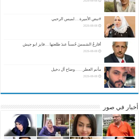
2026-08-08
#نبض الأميرة….لميس الرحبي
2026-08-08
أقارعُ الشمسَ حُسناً عندَ طلعتها….فايز ابو جيش
2026-08-08
مأتم العطر……وضاح آل دخيل
2026-08-08
أخبار في صور