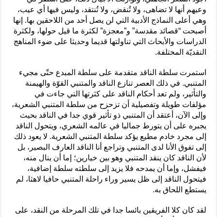
وعيهم أنها لا تضاهى، ولا تُنقض، ولا تُنتقد، وليس فيها أي عيب،
وهي أعلى النماذج الأدبية التي لن يصل أحد من اللاحقين بها. إنها
أصبحت “قصائد مقدسة” و”معجزة” لكثرة ما قيل حولها، ولكثرة
الدراسات والأبحاث التي تناولتها قديما وحديثا على ضوء المناهج
النقديّة المختلفة.
استمرت سلطة الناقد متقدمة على سلطة المبدع حتّى مجيء
المتنبي. في ذلك العصر تنازع الناقد والمتنبي القوّة والهيمنة
والتأثير، ولم تعد أحكام الناقد على كثرتها التي جاءت في
مؤلفات طويلة وتفصيلية أن تزحزح من سلطة المتنبي الشعرية،
وإلى الآن، أعتقد أن المتنبي ذو تأثير قوي جدا في الناقد بحيث
يجبره على أن يتورط جماليا في عالمه الشعري، ويتحول الناقد
إلى مجرد خادم مطيع يؤكد سلطة المتنبي الشعرية. لا يعود ذلك
إلى تفوق الأنا لدى المتنبي وتراجع أنا الناقد العارف البصير، بل
لأن الناقد كان ينقد المتنبي وهو بين خيارين؛ إما أن ينال منه،
فيفشل، وإما أن يمدحه فلا يزيد إلى سلطته سلطة إضافية،
فيتحول الناقد إلى ظل يسير وراء راحلة المتنبي حافيا لاهثا، لم
يستطع اللحاق به.
لقد كان كلا الفريقين بائسا جدا في تلك المرحلة من النقد، على