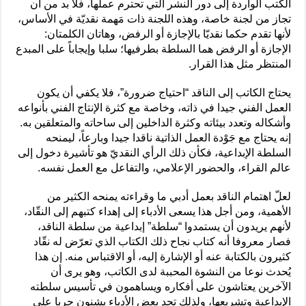
الكتب الواردة إلى دور النشر التي تحترم عملها، فلا بد من أن
تجاز من لجنة خاصة، وهذه اللجنة ذات مَهمة نقديّة في الأساس،
لأنها تقدم حكما نقديّا بالإجازة أو الرفض، وهاتان الكلمتان:
الإجازة أو الرفض هما السلطة بطرفيها؛ سلبا وإيجاباً على المبدع
المنتظر مثل هذا القرار.
يحتاج الكاتب إلى الناقد “احتياج ضرورة”، فلا يكفي أن يكون
العمل الفني جيدا في ذاته، وخاصة مع كثرة الإنتاج الفني بأنواعه
وأشكاله وتعدد بيئاته وكثرة الداخلين إلى ساحاته والمتعلقين به.
إنه يحتاج مع جَوْدة العمل الذاتية ناقدا جيدا وبارعاً، ليمنحه
السلطة الإبداعية، فكأن ذلك الرأي النقديّ هو تأشيرة دخول إلى
عالم القراء، والحضور الإعلامي، والتفاعل مع العمل نفسه.
لعلّ اهتمام الناقد بعمل أدبي ما وقراءته يمنحه الكثير من
الأهمية، ومن أجل هذا يسعى الأدباء إلى إهداء كتبهم إلى النقّاد،
لأنهم يريدون أن يستمدوا “سلطة” إبداعية من سلطة الناقد،
فصار معروفا أنه كتاب نجاح ذلك الكتاب الذي تعرّض له نقّاد
كثيرون بالكتابة عنه أو الإشارة إليه، أو الاقتباس منه. إن هذا
يُحدث نوعا من النشوة المحببة لدى الكاتب، وهو يرى أن
الآخرين يعتاشون على أفكاره ويساهمون في تأسيس سلطته
الإبداعية وتشريعها، ولذلك تجد بعض الأدباء يشنون حربا على