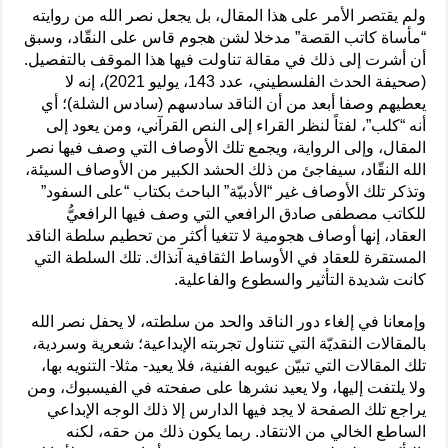
ولم يقتصر الأمر على هذا المقال، بل يجعل نصر الله من روايته
“مأساة كاتب القصة” مدخلا لشن هجوم قاس على النقّاد، وسبق
أن أشرت إلى ذلك في مقالة تناولت فيها هذا الموقف بالتفصيل.
(صحيفة الحدث الفلسطيني، عدد 143، يوليو 2021)، إنه لا
يعطيهم وصفا أبعد من أن الناقد سادسهم (سادس الشلة)؛ أي
أنه “كلب”، لفتاً لنظر القراء إلى النص القرآني، ومن يعود إلى
المقال، وإلى الرواية، ويجمع تلك الأوصاف التي وصف فيها نصر
الله النقّاد، سيفاجئ من ذلك الحشد الكبير من الأوصاف السيئة،
وتذكر تلك الأوصاف غير “الأدبيّة” الباحث بكتاب “على السفود”
للكاتب مصطفى صادق الرافعي التي وصف فيها الرافعيُّ
العقاد، إنها أوصاف هجومية لا تتغيا أكثر من تحطيم سلطة الناقد
المستقرة للعقاد في الأوساط الثقافية آنذاك. تلك السلطة التي
كانت شديدة التأثير والسطوع والفاعلية.
وإمعانا في إلغاء دور الناقد والحد من سلطته، لا يحفل نصر الله
بالمقالات النقديّة التي تتناول تجربته الإبداعية؛ شعرية وسردية،
تلك المقالات التي تبيّن عيوبه الفنية، فلا يعيد- مثلا- التنويه بها،
ولا يلتفت إليها، ولا يعيد نشرها على صفحته في الفيسبوك، ومن
يراجع تلك الصفحة لا يجد فيها الدارس إلا ذلك الوجه الإبداعي
الساطع الخالي من الانتقاد. ربما يكون ذلك من حقه، لكنه