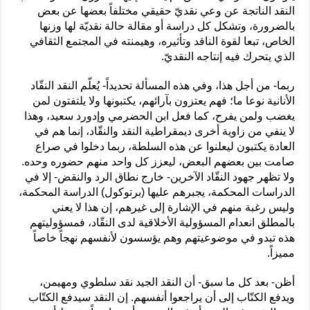
النقد الناتجة عن وعي نقديّ حقيقي مختلفاً بعضها عن بعض
بالضرورة، وتشكل كل دراسة أو مقالة حالة نقديّة لها وزنها
الخاص، تبعا لقوة الناقد وتأثيره، وهيمنته في المجتمع الثقافي
الذي يتحرك فيه إنتاجه النقديّ.
ربما- من أجل هذا، وفي هذه المسألة تحديداً- يُعلّم النقد النقّاد
الأنانية نوعا ما؛ فهم يعتزون بآرائهم، يكتبونها ولا يلتفتون لمن
يغضب ولمن يفرح، كما فعل ابن الحضرمي وإدورد سعيد، وهذا
لا ينفي من زاوية أخرى ديمقراطية النقد والنقّاد، إنما هم في
العادة يكتبون ليعلنوا عن هذه السلطة، ربما دخلوا في صراع
صامت بين بعضهم البعض، ليعزز كل واحد منهم حضوره وحده.
ولا تظهر جهود النقّاد الآخرين- خارج نطاق الرد والنقض- إلا في
الدراسات المحكمة، يجبرهم عليها (برتوكول) الدراسة المحكمة،
وليس رغبة منهم في الإشارة إلى غيرهم، إن هذا لا يعني
بالمطلق انعدام المسؤولية الأخلاقية لدى النقّاد، فمسؤوليتهم
هذه تبدو في موضوعيتهم وهم يؤسسون لأنفسهم نهجاً خاصاً
مميزاً.
أظن- بعد كل ما سبق- أن النقد الجيد نقد سلطوي ومهيمن،
ويدفع الكتّاب إلى أن يراجعوا أنفسهم. إن النقد سيدفع الكتّاب