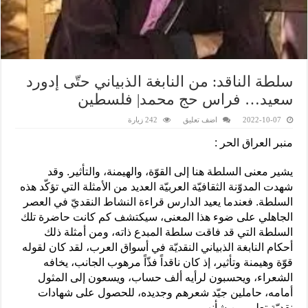
سلطة الناقد: من النابغة الذبياني حتّى إدورد
سعيد… فراس حج محمد| فلسطين
2022-10-07
اضف تعليق
242 زيارة
منبر العراق الحر :
يشير معنى السلطة هنا إلى القوّة، والهيمنة، والتأثير. وقد
شهدت المدوّنة الثقافيّة العربيّة العديد من الأمثلة التي تؤكّد هذه
السلطة. فعندما يعيد الدارس قراءة النشاط النقديّ في العصر
الجاهلي على ضوء هذا المعنى، سيكتشف كم كانت حاضرة تلك
السلطة التي قد فاقت سلطة المبدع ذاته، ومن أمثلة ذلك
أحكام النابغة الذبياني النقديّة في أسواق العرب، لقد كان لقوله
قوّة وهيمنة وتأثير، إذ كان ناقداً فذّاً مرهوب الجانب، يخافه
الشعراء، ويحسبون لرأيه ألف حساب، ويسعون إلى المثول
أمامه، حاملين جيّد شعرهم وجديده، للحصول على شهادات
نقديّة تعلي من شأنهم.