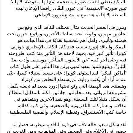
بالتأكيد يعطي لنفسه صورة متضخمة- مع أنها منقوصة- لأنها لا
تبين صورته “الحقيقية” في عيون النقّاد، رافضا الإذعان لهذه
السلطة إلا إذا تماهت مع ما يشبع غروره الإبداعي.
ويبرز في العصر الحديث مثال مختلف للناقد الذي وقع بين
تجاذبين مهمين، وقوعه تحت سلطة الآخرين، ووقوع آخرين تحت
هيمنته وتأثيره، ولعل أهم شخصية نقديّة في هذا الجانب هو
المفكر والناقد إدورد سعيد، فقد كان للكاتب الإنجليزي جوزيف
كونراد تأثير كبير فيه، بحيث لاحقه هذا التأثير منذ كتب أطروحته
فيه وحتّى آخر كتبه “عن الأسلوب المتأخّر: موسيقى وأدب ضدّ
التيّار”، ويتتبع تلميذ سعيد تمبي برنن هذا التأثير على طول كتاب
“أماكن الفكر”. لقد استولى كونراد على سعيد استيلاء كبيرا، حتّى
عندما أراد أن يكتب رواية، لم يستطع التخلص من كونراد
وهيمنته. هذه الهيمنة التي وقع تحتها إدورد سعيد لم تجعله يكمل
مشروعه الروائي، بعد محاولتين جادتين، لكنه بالمقابل استطاع
أن يشكل مثيلا لتلك السلطة، وهو ينقد الآخرين وينتقدهم في
مقالاته ومشاركاته التلفزيونية والصحفية، وفي كتبه كذلك،
خاصة كتب: الاستشراق، وتغطية الإسلام، والقضية الفلسطينية.
لقد شكل سعيد حالة لافتة في قوة الناقد وسيطرته، فصار له
حضور في الإعلام وفي الصحف وفي المؤلفات، ومن الغريب أن