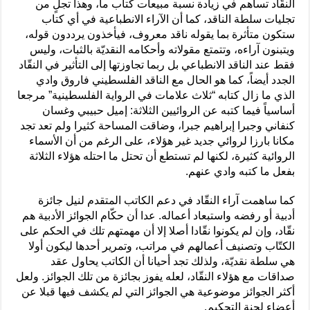
النقّاد تساهم في زيادة نسبة مبيعات كتاب ما، وهذا تجلٍ من
تجليات سلطة الناقد، كما أن الآراء الانطباعية في أي كتاب
ستكون متأثرة بما يقوله ناقد معروف، فيأخذون يرددون قوله،
ويتبنون آراءه، وتتمتع مقولاته وأحكامه النقديّة بالثبات، وليس
فقط عند الناقد الانطباعي بل ربما تجاوزتها إلى التأثير في النقّاد
الجدد أيضاً، كما هو الحال مع الناقد الفلسطيني فاروق وادي
الذي ما زال كتابه “ثلاث علامات في الرواية الفلسطينية” مرجعا
أساسياً فيما كتبه عن الروائيين الثلاثة: إميل حبيبي وغسان
كنفاني وجبرا إبراهيم جبرا، وضاقت المساحة كثيرا ولم تعد تجد
مكانا بارزا لروائي جديد غير هؤلاء، على الرغم من أن الأسماء
الروائية كثيرة، لكنها لم تستطع أن تحتل ما احتله هؤلاء الثلاثة
بفعل ما كتبه وادي عنهم.
كما ساهمت آراء النقّاد في دعم الكاتب المتقدم لنيل جائزة
أدبية أو رفضه واستبعاد أعماله. عدا أن حكّام الجوائز الأدبية هم
نقّاد، وإن لم يكونوا نقّادا أصلا إلا أن مهمتهم تلك في الحكم على
الكتّاب وتصنيف أعمالهم في مراتب، وتمرير أحدها ليكون أولا
هي سلطة نقديّة، ولذلك تجد أحيانا أن الكاتب يحاول عقد
صداقات مع هؤلاء النقّاد، لعله يفوز بجائزة من تلك الجوائز. ولعل
أكثر الجوائز موضوعية هي الجوائز التي لم يكشف فيها قبلا عن
أعضاء لجنة التحكيم.