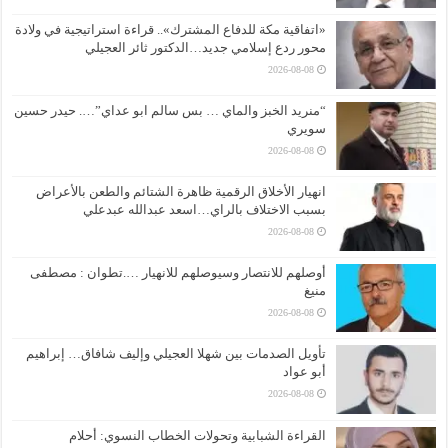
«اتفاقية مكة للدفاع المشترك».. قراءة استراتيجية في ولادة
محور ردع إسلامي جديد…الدكتور ثائر العجيلي
2026-08-08
“منريد الخبز والماي … بس سالم ابو عداي”…. حيدر حسين
سويري
2026-08-08
انهيار الأخلاق الرقمية ظاهرة الشتائم والطعن بالأعراض
بسبب الاختلاف بالراي…اسعد عبدالله عبدعلي
2026-08-08
أوصلهم للانتصار وسيوصلهم للانهيار ….تطوان : مصطفى
منيغ
2026-08-08
تأويل الصدمات بين شهلا العجيلي وإليف شافاق… إبراهيم
أبو عواد
2026-08-08
القراءة الشبابية وتحولات الخطاب النسوي: أحلام