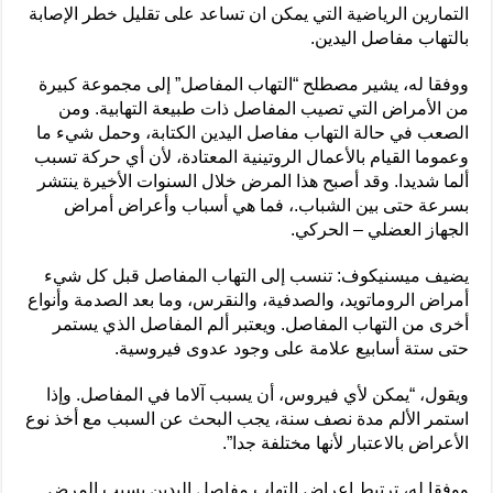
التمارين الرياضية التي يمكن ان تساعد على تقليل خطر الإصابة
بالتهاب مفاصل اليدين.
ووفقا له، يشير مصطلح “التهاب المفاصل” إلى مجموعة كبيرة
من الأمراض التي تصيب المفاصل ذات طبيعة التهابية. ومن
الصعب في حالة التهاب مفاصل اليدين الكتابة، وحمل شيء ما
وعموما القيام بالأعمال الروتينية المعتادة، لأن أي حركة تسبب
ألما شديدا. وقد أصبح هذا المرض خلال السنوات الأخيرة ينتشر
بسرعة حتى بين الشباب.، فما هي أسباب وأعراض أمراض
الجهاز العضلي – الحركي.
يضيف ميسنيكوف: تنسب إلى التهاب المفاصل قبل كل شيء
أمراض الروماتويد، والصدفية، والنقرس، وما بعد الصدمة وأنواع
أخرى من التهاب المفاصل. ويعتبر ألم المفاصل الذي يستمر
حتى ستة أسابيع علامة على وجود عدوى فيروسية.
ويقول، “يمكن لأي فيروس، أن يسبب آلاما في المفاصل. وإذا
استمر الألم مدة نصف سنة، يجب البحث عن السبب مع أخذ نوع
الأعراض بالاعتبار لأنها مختلفة جدا”.
ووفقا له، ترتبط اعراض التهاب مفاصل اليدين بسبب المرض