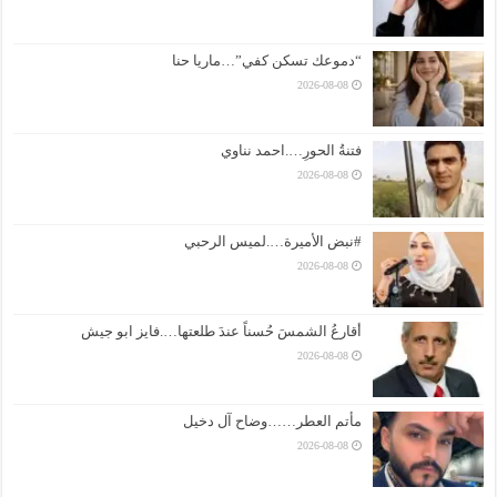
“دموعك تسكن كفي”…ماريا حنا
2026-08-08
فتنةُ الحورِ….احمد نناوي
2026-08-08
#نبض الأميرة….لميس الرحبي
2026-08-08
أقارعُ الشمسَ حُسناً عندَ طلعتها….فايز ابو جيش
2026-08-08
مأتم العطر……وضاح آل دخيل
2026-08-08