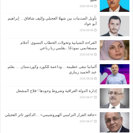
2026-08-08
تأويل الصدمات بين شهلا العجيلي وإليف شافاق… إبراهيم
أبو عواد
2026-08-08
القراءة الشبابية وتحولات الخطاب النسوي: أحلام
مستغانمي نموذجًا ..بقلمي ربا رباعي
2026-08-08
ألمانيا تبقى عظيمة… وداعمة للكورد وكوردستان … بقلم:
عبد الحميد زيباري
2026-08-08
إدارة الدولة العراقية وشروط وجودها ! فلاح المشعل
2026-08-07
«حافة القرار الترامبي الهيروشيمي»….الدكتور ثائر العجيلي
2026-08-07