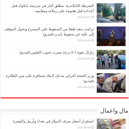
الشرطة التايلاندية: مطلق النار في مدرسة بانكوك قتل
أجداده قبل هجومه على زملائه ومعلميه
2026-08-07
ترامب ينقذ طفلا من السقوط على المسرح ويحول الموقف
إلى نكتة عن سقوط بايدن (فيديو)
2026-08-06
زلزال بقوة 6.3 درجة يضرب جنوب الفلبين (فيديو)
2026-08-05
وزير الصحة التركي يتدخل لإنقاذ مسافرة على متن الطائرة
(فيديو)
2026-08-04
مال واعمال
استقرار أسعار صرف الدولار في بغداد وأربيل والبصرة
2026-08-08