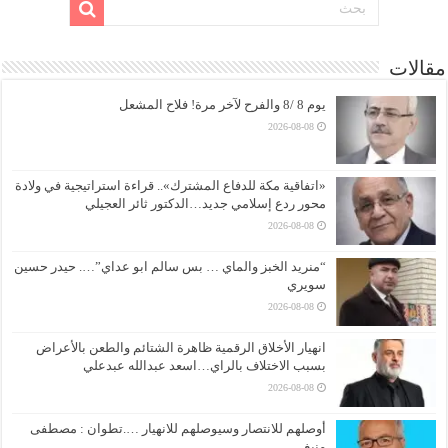
مقالات
يوم 8 /8 والفرح لآخر مرة! فلاح المشعل
2026-08-08
«اتفاقية مكة للدفاع المشترك».. قراءة استراتيجية في ولادة
محور ردع إسلامي جديد…الدكتور ثائر العجيلي
2026-08-08
“منريد الخبز والماي … بس سالم ابو عداي”…. حيدر حسين
سويري
2026-08-08
انهيار الأخلاق الرقمية ظاهرة الشتائم والطعن بالأعراض
بسبب الاختلاف بالراي…اسعد عبدالله عبدعلي
2026-08-08
أوصلهم للانتصار وسيوصلهم للانهيار ….تطوان : مصطفى
منيغ