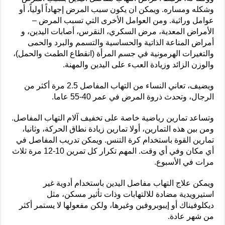
وشكله ومساره. ويمكن ان يكون سبب المرض إجهاداً أولياً، أو
عوامل وراثية. ومن العوامل الأخرى التي تسبب المرض –
الأمراض المعدية، مرض السكري، النقرس، أصابات اليدين، و
أمراض المناعة الذاتية والحساسية والتسمم والبرد والحمى
والتغيرات الهرمونية في جسم المرأة (انقطاع الطمث والحمل)،
والوزن الزائد وزيادة العبء على اليدين والمهنة.
ويضيف، تعاني النساء من التهاب المفاصل 2.5 مرة أكثر من
الرجال، وتحدث ذروة المرض في عمر 40-55 عاما.
وتساعد تمارين رياضية خاصة على تخفيف آلام التهاب المفاصل.
ومن بين هذه التمارين، أولا تمارين زيادة نطاق الحركة، وثانيا،
تمارين القوة باستخدام كرة التنس. ويمكن تدريب المفاصل في
أي مكان وفي أي وقت. المهم تكرار كل تمرين 10-12 مرة ثلاث
مرات في الأسبوع.
ويمكن علاج التهاب مفاصل اليدين باستخدام أدوية غير
استيرويدية مضادة للالتهابات وذات تأثير مسكن، مثل
ديكلوفيناك أو إيبوبروفين وغيرها، ولكن مفعولها لا يستمر أكثر
من شهر عادة.