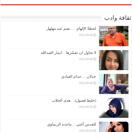
ثقافة وادب
لحظةُ الإلهامِ …..نعيم عبد مهلهل
2026-08-08
لا تحاول ان تفسّرها…انمار العبدالله
2026-08-08
خذلان .. ..حذام العبادي
2026-08-08
(خليط فصول).. ..هدى الجلاب
2026-08-08
للقدس أغني….ماجده الريماوي
2026-08-08