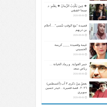
❖ حِينَ يَكْذِبُ الزَّمانُ ❖ بِقَلَمِ: د.
سِيما حَقِيقِي
2026-08-06
قصيدة “معَ الوقتِ تنْسى”….أحلام
بن دريهم
2026-08-06
غيمة وقصيدة ____ كريمة
الحسيني
2026-08-06
جمر الغواية.. و رماد الخيانة …
رياض سعد
2026-08-06
بغضُ مِنْ ذكرى ٣ آب (أغسطس)
٢٠٢٦.. قصة قصيرة…حيدر حسين
سويري
2026-08-06