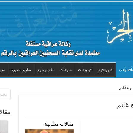
افة وادب
فن ونجوم
فيديوهات
منوعات
طب وعلوم
تقارير مصورة
من 
رة غانم
 غانم
مقال
مقالات مشابهة