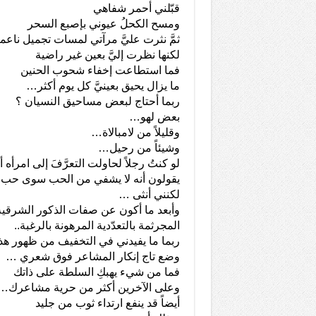
قبّلني أحمر شفاهي
ومسح الكحلُ عيوني بإصبع السحر
ثمَّ نثرت عليَّ مرآتي لمسات تجميل ناع
لكنها نظرت إليَّ بعين غير راضية
فما استطاعت إخفاء شحوب الحنين
ما يزال يحيق بعينيَّ كل يوم أكثر…
ربما أحتاج لبعض مساحيق النسيان ؟
بعض لهو…
وقليلاً من لامبالاة…
وشيئاً من رحيل…
لو كنتُ رجلاً لحاولت التعرَّفَ إلى امرأه
يقولون أنه لا يشفي من الحب سوى حب 
لكنني أنثى …
وأبعد ما أكون عن صفات الذكور الشرقية
المجرثمة بالتعدّدية المرهونة بالرغبة..
ربما ما يفيدني في التخفيف من ظهور ه
وضع تاج إنكار المشاعر فوق شعري …
فما من شيء يهبكِ السلطة على ذاتك
وعلى الآخرين أكثر من حرية مشاعرك…
أيضاً قد ينفع ارتداء ثوب من جليد