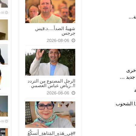
-06
مة…
شهيةُ الصدأ….د.قيس
جرجس
2026-08-06
 أخرى
جديد …
الرجل المصنوع من التردد
!!..رياض عباس العصمي
2026-08-06
ذا الشحوب
-06
#فِي_هَذهِ_المَتاهةِ_أَتسكَّعُ