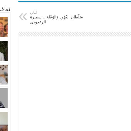
ثقاف
التالي
سُلْطَانَ العُهُودِ وَالوَفَاءِ….سميرة
الزغدودي