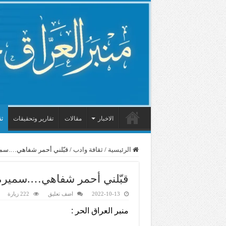
الاخبار
مقالات
تقارير وتحقيقات
ثق
الرئيسية
/
ثقافة وادب
/
قبّلني أحمر شفاهي….سمي
قبّلني أحمر شفاهي….سميرة
2022-10-13
اضف تعليق
222 زيارة
منبر العراق الحر :