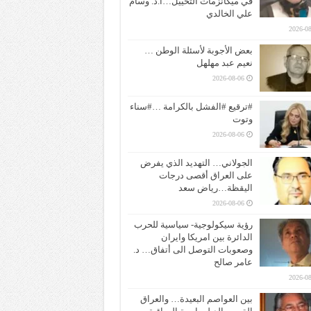
في ميكانزمات التخييل…ا.د. وسام
علي الخالدي
2026-08
بعض الأجوبة لأسئلة الوطن …
نعيم عبد مهلهل
2026-08-06
#ترقيع #الفشل بالكرامة …#سناء
وتوت
2026-08-06
الجولاني… التهديد الذي يفرض
على العراق أقصى درجات
اليقظة…رياض سعد
2026-08-06
رؤية سيكولوجية- سياسية للحرب
الدائرة بين امريكا وايران
وصعوبات التوصل الى أتفاق… د.
عامر صالح
2026-08
بين العواصم البعيدة… والعراق