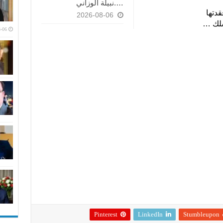
….نبيلة الوزاني
قدتها
2026-08-06
سلك …
-06
Pinterest
LinkedIn
Stumbleupon