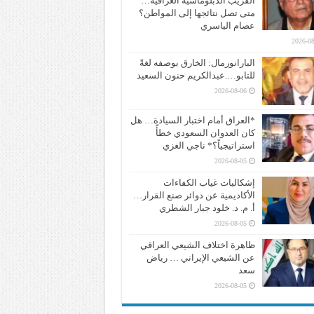
القريب الدبلوماسية العراقية…
متى تصل نتائجها إلى المواطن؟
عصام الياسري
2026-08
البارانورمال: الخارق بوصفه لغةً
للتابو….عبدالكريم حنون السعيد
2026-08-06
*العراق أمام اختبار السيادة… هل
كان العدوان السعودي خطأً
استراتيجياً؟* ناجي الغزي
2026-08-05
إشكاليات غياب الكفاءات
الأكاديمية عن دوائر صنع القرار…
أ. م. د. خلود جبار الشطري
2026-08-05
ظاهرة اختلاف الشيعي العراقي
عن الشيعي الإيراني … رياض
سعد
2026-08-05