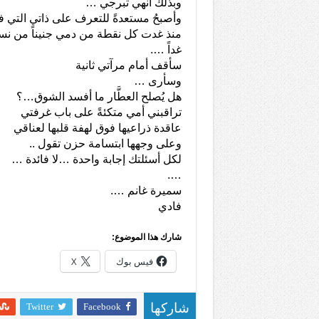
وبذلك أنهي تبرجي …
وأصبحُ مستعدةً للتعرف على ذاتي التي ف
منذ غدت كل نقطة من دمي جنيناً من ن
غداً ….
سأقف أمام مرآتي ثانية
وسأرى …
هل يُصلح العطَّار ما أفسد الشوق…؟
تراقبني أمي متكئةً على باب غرفتي
عاقدة ذراعيها فوق لهفة قلبها لعناقي
وعلى وجهها ابتسامة حزن تقول ..
لكل أسئلتك إجابة واحدة …لا فائدة …
….
سميرة غانم ….
فادي
شارك هذا الموضوع:
فيس بوك
X
Twitter
Facebook
شاركها