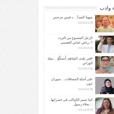
ة وادب
شهيةُ الصدأ….د.قيس جرجس
2026-08-06
الرجل المصنوع من التردد
!!..رياض عباس العصمي
2026-08-06
#فِي_هَذهِ_المَتاهةِ_أَتسكَّعُ….نبيلة
الوزاني
2026-08-06
على أسنّةِ المسافات….سوزان
عون
2026-08-06
كما تسير الكواكب في حسراتها .
…نجلاء رسول
2026-08-06