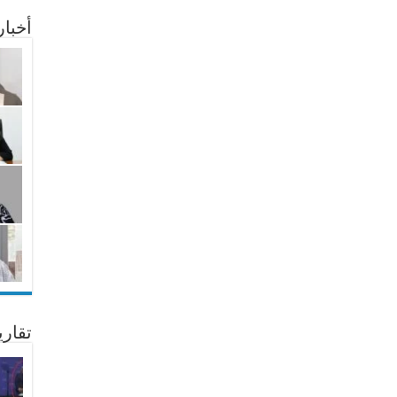
أخبا
تقار