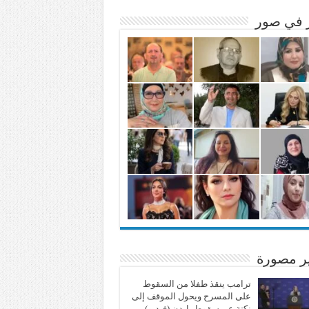
ر في صور
ير مصورة
ترامب ينقذ طفلا من السقوط
على المسرح ويحول الموقف إلى
نكتة عن سقوط بايدن (فيديو)