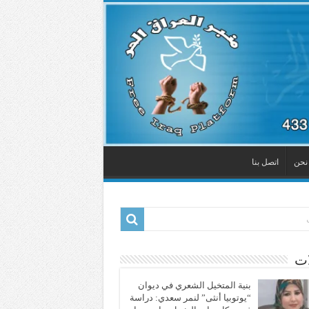
نحن
اتصل بنا
ات
بنية المتخيل الشعري في ديوان
“يوتوبيا أنثى” لنمر سعدي: دراسة