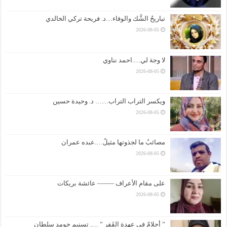
تباريحُ الشَّك والوفاء…د. فريحة تركي الخالدي
2026-08-05
لا وجهَ لي….احمد نناوي
2026-08-05
ويكسر التراب التراب…… د. وحيدة حسين
2026-08-05
مصائبُ ما لجذوتها مثيلُ….عبده عمران
2026-08-05
على مقام الأعراف ——– عائشة بريكات
2026-08-05
” أحلامٌ في عهدةِ القَفر ” …. تسنيم حومد سلطان