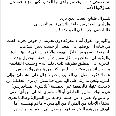
شائع، وفي ذات الوقت، يتراءى لها العدم، لكنها تفزع، فتسجل
تساؤلاتها الأهم:
للسؤال طبائع الغيب الذي يرى
هل يُرى العمق من حافة اللاشيء الميتافيزيقي
غالبا، دون تجربة في العبث؟ (19)
وكأنها تود القول أنه لا معرفة دون تجربة، إن خوض تجربة العبث
من شأنه أن يوصلها إلى المعنى أو حسب بعض المذاهب
الصوفية: السمو من خلال الهبوط والانغماس في تحقيق اللذة
والرغبة. إن التخلص من كل موروث أو معتقد للوصول بهذه
التجربة إلى المطلق بطريقة ذاتية، ذلك أنه – وحسب اعتقادها-
ما هو سائد من معتقدات، ليس أكثر من هامش ولا يؤسس
عمقا؛ فكيف نصل إلى العمق، ونحن لا نزال على الشاطئ؛ وإلى
المتن، ونحن ما زلنا على الهامش، فلا يمكن أن يرى الحقيقة من
لا يبحث عنها، فالحقيقة غير الحقيقية (اللاشيء الميتافيزيقي)
هي سلوك الطريق الخاطئ أو الأسطوري الخالي من أي معنى
أو عمق ولا يعبر الا عن عبثية الإجابة عن السؤال؛ وطالما يجري
استقاء الإجابة من المتن لا من الهامش – ما تم تهميشه. أما
الهدف من هذه التجربة، فهو الوصول إلى الطمأنينة واليقين: