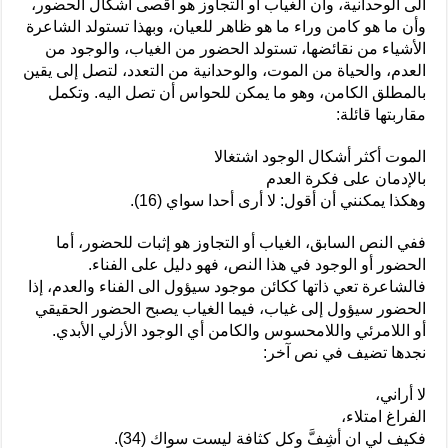
الى الوحدانية، وأن الغياب أو التجاوز هو اقصى أشكال الحضور،
وأن ما هو كامن وراء ما هو ظاهر للعيان، وبهذا تستولد الشاعرة
الأشياء من نقائضها، تستولد الحضور من الغياب، والوجود من
العدم، والحياة من الموت، والوحدانية من التعدد، لتصل إلى يقين
بالمطلق الكامن، وهو ما يمكن للحواس أن تصل اليه. وتكمل
مقاربتها قائلة:
الموت أكثر أشكال الوجود اشتغالا
بالإدمان على فكرة العدم
وهكذا يمكنني أن أقول: لا أرى أحدا سواي (16).
ففي النص السابق، الغياب أو التجاوز هو إثبات للحضور، أما
الحضور أو الوجود في هذا النص، فهو دليل على الفناء.
فالشاعرة تعي ذاتها ككائن موجود سيؤول الى الفناء والعدم، إذا
الحضور سيؤول إلى غياب، فيما الغياب يصبح الحضور الحقيقي
أو اللامرئي واللامحسوس والكامن أي الوجود الأزلي الأبدي.
نجدها تضيف في نص آخر:
لا أراني،
الفراغ امتلاء،
فكيف لي ان أشِفَّ وكل كثافة ليست سواك (34).