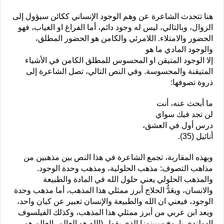
هنا تتحدث الشاعرة عن وهم الوجود الإنساني ككائن سيؤول إلى
الزوال، وبالتالي، ليس له وجود دائم، أما الفراغ او الغياب، فهو
الحضور والامتلاء. اللامرئي والكامن هو الحضور المطلق،
والوجود المادي ما هو
إلا الوجود المتيقن او المحسوس للمطلق الكامن في الأشياء
المتيقنة والمحسوسة. وفي النص التالي، تصل الشاعرة إلى
ذروة تصوفها:
ما أبحث عنه، أنت
لن تجد فيك سواي
درس أول في العشق،
أنائيل (35).
وبهذه المقاربة، تجمع الشاعرة في هذا النص بين مذهبين من
مذاهب التصوف: مذهب الحلولية، ومذهب وحدة الوجود.
والمذهب الحلولي يعني حلول الله في المادة والطبيعة
والانسان، ويعَدُّ الحلاج أبرز ممثلي هذا المذهب، أما مذهب وحدة
الوجود، فيعني ان الله والطبيعة والإنسان تعبير عن كيان واحد،
ويعد ابن عربي من أبرز ممثلي هذا المذهب، وكذلك الفيلسوف
الهولندي باروخ سبينوزا الذي يقول (الله هو العالم، العالم هو