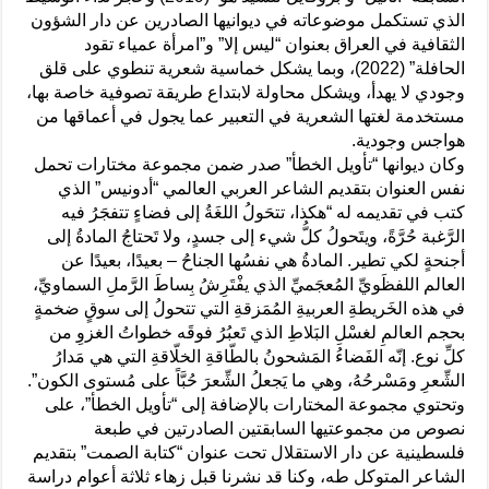
الذي تستكمل موضوعاته في ديوانيها الصادرين عن دار الشؤون
الثقافية في العراق بعنوان “ليس إلا” و”امرأة عمياء تقود
الحافلة” (2022)، وبما يشكل خماسية شعرية تنطوي على قلق
وجودي لا يهدأ، ويشكل محاولة لابتداع طريقة تصوفية خاصة بها،
مستخدمة لغتها الشعرية في التعبير عما يجول في أعماقها من
هواجس وجودية.
وكان ديوانها “تأويل الخطأ” صدر ضمن مجموعة مختارات تحمل
نفس العنوان بتقديم الشاعر العربي العالمي “أدونيس” الذي
كتب في تقديمه له “هكذا، تتحَولُ اللغَةُ إلى فضاءٍ تتفجَرُ فيه
الرَّغبة حُرَّةً، ويتَحولُ كلُّ شيء إلى جسدٍ، ولا تَحتاجُ المادةُ إلى
أجنحةٍ لكي تطير. المادةُ هي نفسُها الجناحُ – بعيدًا، بعيدًا عن
العالم اللفظَويِّ المُعجَميِّ الذي يفْتَرِشُ بِساطَ الرَّملِ السماويِّ،
في هذه الخَريطةِ العربيةِ المُمَزقةِ التي تتحولُ إلى سوقٍ ضخمةٍ
بحجم العالمِ لغسْلِ البَلاطِ الذي تَعبُرُ فوقَه خطواتُ الغزوِ من
كلِّ نوع. إنّه الفَضاءُ المَشحونُ بالطّاقةِ الخلّاقةِ التي هي مَدارُ
الشِّعرِ ومَسْرحُهُ، وهي ما يَجعلُ الشِّعرَ حُبَّاً على مُستوى الكون”.
وتحتوي مجموعة المختارات بالإضافة إلى “تأويل الخطأ”، على
نصوص من مجموعتيها السابقتين الصادرتين في طبعة
فلسطينية عن دار الاستقلال تحت عنوان “كتابة الصمت” بتقديم
الشاعر المتوكل طه، وكنا قد نشرنا قبل زهاء ثلاثة أعوام دراسة