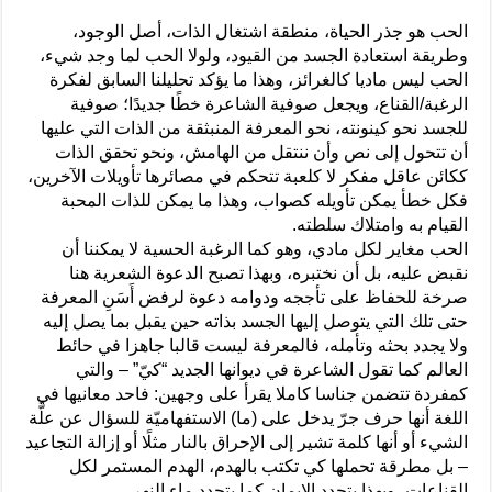
الحب هو جذر الحياة، منطقة اشتغال الذات، أصل الوجود،
وطريقة استعادة الجسد من القيود، ولولا الحب لما وجد شيء،
الحب ليس ماديا كالغرائز، وهذا ما يؤكد تحليلنا السابق لفكرة
الرغبة/القناع، ويجعل صوفية الشاعرة خطًا جديدًا؛ صوفية
للجسد نحو كينونته، نحو المعرفة المنبثقة من الذات التي عليها
أن تتحول إلى نص وأن ننتقل من الهامش، ونحو تحقق الذات
ككائن عاقل مفكر لا كلعبة تتحكم في مصائرها تأويلات الآخرين،
فكل خطأ يمكن تأويله كصواب، وهذا ما يمكن للذات المحبة
القيام به وامتلاك سلطته.
الحب مغاير لكل مادي، وهو كما الرغبة الحسية لا يمكننا أن
نقبض عليه، بل أن نختبره، وبهذا تصبح الدعوة الشعرية هنا
صرخة للحفاظ على تأججه ودوامه دعوة لرفض أَسَنِ المعرفة
حتى تلك التي يتوصل إليها الجسد بذاته حين يقبل بما يصل إليه
ولا يجدد بحثه وتأمله، فالمعرفة ليست قالبا جاهزا في حائط
العالم كما تقول الشاعرة في ديوانها الجديد “كيّ” – والتي
كمفردة تتضمن جناسا كاملا يقرأ على وجهين: فاحد معانيها في
اللغة أنها حرف جرّ يدخل على (ما) الاستفهاميّة للسؤال عن علَّة
الشيء أو أنها كلمة تشير إلى الإحراق بالنار مثلًا أو إزالة التجاعيد
– بل مطرقة تحملها كي تكتب بالهدم، الهدم المستمر لكل
القناعات، وبهذا يتجدد الايمان كما يتجدد ماء النهر.