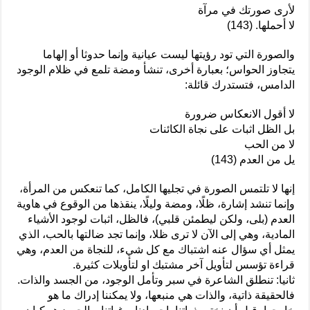
لأرى صورتك في مرآة
لا أحملها. (143)
والصورة التي تود رؤيتها ليست عيانية وإنما حدوثا أو إلهاما
يتجاوز الحواس؛ بعبارة أخرى، تنشأ ومضة تلمع في ظلام الوجود
الدامس، فتستدرك قائلة:
لا أقول الانعكاس ضرورة
بل الظل اثبات على نجاة الكائنات
لا من الحب
يل من العدم (143)
إنها لا تلتمس الصورة في تجليها الكامل، كما تنعكس من المرأة،
وإنما تنشد إشارة، ظلًا، ومضة وليلًا، ينقذها من الوقوع في هاوية
العدم (بلى، ولكن ليطمئن قلبي)، فالظل، اثبات لوجود الأشياء
المادية، وهي إلى الآن لا ترى ظلا، وإنما تجد ضالتها بالحب، الذي
يمثل أي سؤال عنه اشتباك مع كل شيء، للنجاة من العدم، وهي
قراءة تؤسس لتأويل آخر مشتبك او لتأويلات كثيرة.
ثانيا: تنطلق الشاعرة في سبر وتأمل الوجود، من الجسد والذات.
فالحقيقة ذاتية، والذات هي منبعها، ولا يمكننا إدراك ما هو