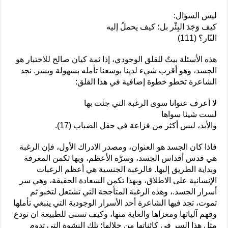
ليس السؤال:
كيف وَجَدَ البِئْر بل؛ كيف يحملُ إليه
النّار؟ (111)
هذه الأسئلة بيتٌ للقلق الوجودي، إذا ثمة كيان صالح للاختبار هو
الجسد، وهو أقرب شيء لدينا بوسعنا تأمله بسهولة ويسر. نجد
الشاعرة تخطو خطوة إضافية في هذا القلق:
لا أعرف عنوانا سوى الرغبة التي جئت بها
لست شيئا سواها
والأبد، ليس أكثر من فزاعة في حقل الضباب (17).
فاذا كان الجسد هو العنوان، ومصدر الادراك الأول، فإن الرغبة
هي قدس أقداس الجسد، وسرَّه الأعظم، وبها تكمن المعرفة
وبداية الطريق إليها. فالرغبة الجنسية هي أعظم الرغبات
الإنسانية على الاطلاق، وبهذا تكمن السعادة الحقيقة، وهي سر
أسرار الجسد.، وهذه الرغبة المتأججة التي تشتعل لتخبو ثم
تموت، تجد فيها الشاعرة أحد الأسرار الوجودية التي ينبغي تأملها
وفهم آلياتها ومغزاها والغاية منها، وكيف تسنى للطبيعة ان تودع
مثل هذا السر في كائناتها من خلالها؛ تلك النشوة التي تدوم