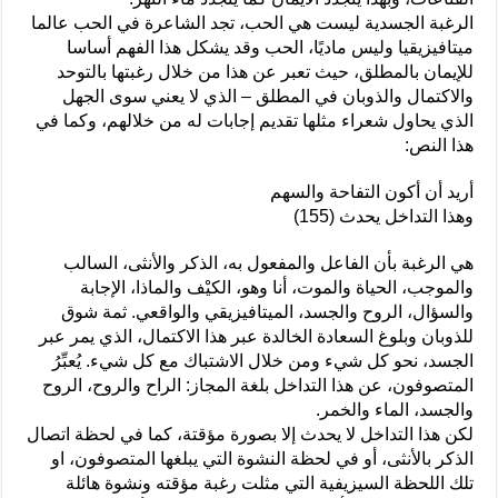
الرغبة الجسدية ليست هي الحب، تجد الشاعرة في الحب عالما
ميتافيزيقيا وليس ماديًا، الحب وقد يشكل هذا الفهم أساسا
للإيمان بالمطلق، حيث تعبر عن هذا من خلال رغبتها بالتوحد
والاكتمال والذوبان في المطلق – الذي لا يعني سوى الجهل
الذي يحاول شعراء مثلها تقديم إجابات له من خلالهم، وكما في
هذا النص:
أريد أن أكون التفاحة والسهم
وهذا التداخل يحدث (155)
هي الرغبة بأن الفاعل والمفعول به، الذكر والأنثى، السالب
والموجب، الحياة والموت، أنا وهو، الكيْف والماذا، الإجابة
والسؤال، الروح والجسد، الميتافيزيقي والواقعي. ثمة شوق
للذوبان وبلوغ السعادة الخالدة عبر هذا الاكتمال، الذي يمر عبر
الجسد، نحو كل شيء ومن خلال الاشتباك مع كل شيء. يُعبِّرُ
المتصوفون، عن هذا التداخل بلغة المجاز: الراح والروح، الروح
والجسد، الماء والخمر.
لكن هذا التداخل لا يحدث إلا بصورة مؤقتة، كما في لحظة اتصال
الذكر بالأنثى، أو في لحظة النشوة التي يبلغها المتصوفون، او
تلك اللحظة السيزيفية التي مثلت رغبة مؤقته ونشوة هائلة