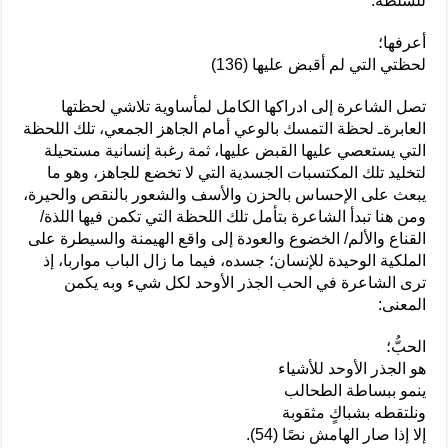
للسلطة:
أعرفها؛
لحظتي التي لم أقبض عليها (136)
تصل الشاعرة إلى ادراكها الكامل لمأساوية تلاشي لحظتها
العابرةـ لحظة التمسك بالوعي أمام الجاهز الجمعي، تلك اللحظة
التي يستعصي عليها القبض عليها، ثمة رغبة إنسانية مستحيلة
لتخليد تلك المكتسبات الجسدية التي لا تخضع للجاهز، وهو ما
يبعث على الإحساس بالحزن والأسف والشعور بالنقص والحيرة،
ومن هنا تبدأ الشاعرة بتأمل تلك اللحظة التي تكمن فيها اللذة/
القناع والألم/ الخضوع والعودة إلى واقع الهيمنة والسيطرة على
الملكية الوحيدة للإنسان؛ جسده، فيما ما زال الباب مواربا، إذ
ترى الشاعرة في الحب الجذر الأوحد لكل شيء وبه يكمن
المعنى:
الحبُّ؛
هو الجذر الأوحد للأشياء
ينمو ببساطة الطحالب
ونلتقطه بشباكٍ مثقوبة
إلا إذا صار الهامش نصًا (54).