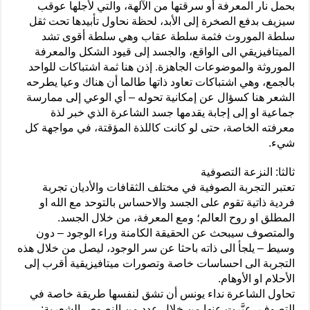
بحمل نار المعرفة أو سرقتها من الآلهة، والتي لأجلها عوقب
سيزيف بدفع الصخرة إلى الأبد، لحظة نحاول تأبيدها تحت ثقل
سلطة الموروث فثمة سلطة عقاب وهي سلطة أقوى تشد
الميتافيزيقي الى الواقع، والجسد إلى قيود الشكل والمعرفة
الموروثة والموضوعات الجاهزة. إذن هنا ثمة اشتباكات للواحد
بالجمع، وهي اشتباكات تعاود ذاتها طالما أن هناك وعيا يطرحه
الشعر هنا كسؤال عن إمكانية تحوله – أي الوعي إلى ممارسة
جماعية او إلى إجابة يقدمها جسد الشاعرة الذي خبر لذة
معرفته الخاصة، حتى لو كانت كاللذة المؤقتة، في مواجهة كل
شيء.
ثالثا: النزعة التصوفية
تعتبر التجربة الصوفية في مختلف الثقافات والأديان تجربة
فردية ذاتية تقوم على الجسد والاحساس بالتوحد مع الله او
المطلق او روح العالم؛ ومع المعرفة، من خلال الجسد.
والمتصوف سيبحث عن الحقيقة الكامنة وراء الوجود – دون
وسيط – يلجأ الى ذاته باحثا عن سر الوجود، ليصل من خلال هذه
التجربة الى احساسات خاصة وتصورات ميتافيزيقية أقرب إلى
الأحلام او الأوهام.
تحاول الشاعرة نداء يونس أن تشق لنفسها طريقة خاصة في
التصوف، عبَّرت عنها من خلال عدد من النصوص الشعرية: