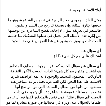
أولا: الأسئلة الوجودية
يمثل القلق الوجودي حجر الزاوية في نصوص الشاعرة، وهو ما
يدفعها لإثارة أسئلة، وإن بصيغة تتأرجح بين الشك واليقين،
فالشعر في تعريفه سؤال لا إجابة. تفصح الشاعرة عن توجسها
من إثارة هذه الأسئلة التي تحمل في طياتها التشكيك بما حملته
المعتقدات واليقينيات وتعبر عن هذا التوجس على هذا النحو:
أي سؤال عنك
اشتباك علني مع كل شيء (11)
أي سؤال عن سؤال الحب، كما عن الوجود، المطلق، المتجاوز
هو اشتباك مفتوح مع كل شيء: الذات، الجسد، الآخر، الثقافة،
التأويلات، المجتمع، المحيط والوجود ذاته. ثمة عواصف تثيرها
الأسئلة على هذا النحو، لكن الشاعرة تحمل نزعة ميتافيزيقية
تستقيها من ذاتها من التعاليم السائدة التي من الواضح أنها
تخضعها لمساءلة عميقة، فالشاعرة تسأل وتجيب في ذات
الوقت “أي سؤال عنك”؛ فهي تؤمن بالمتجاوز لكنها تود أن تروي
ظمأها بالسؤال عنه، وتراه في مِخيالها في صورة مغايرة لما هو