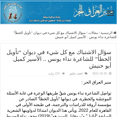
الرئيسية
/
مقالات
/
سؤال الاشتباك مع كل شيء في ديوان “تأويل الخطأ”
للشاعرة نداء يونس .. الأسير كميل أبو حنيش
سؤال الاشتباك مع كل شيء في ديوان “تأويل
الخطأ” للشاعرة نداء يونس .. الأسير كميل
أبو حنيش
2022-10-20
اضف تعليق
223 زيارة
منبر العراق الحر :
تواصِل الشاعرة نداء يونس شقَّ طريقها الوعرة في غابة الأسئلة
الموحِشَة والخطرة، في ديوانها “تأويل الخطأ” الصادر عن
مؤسسة أروقة للدراسات والترجمة، في طبعته الأولى في
القاهرة للعام 2022. ويأتي هذا الديوان امتدادًا لدواوينها الشعرية
السابقة “أنائيل” و”بروفايل للسيد هو” (2019) وحجر نداء الوسيط