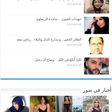
2026-08-05
تنهيدات العيون…..ماجده الريماوي
2026-08-05
الطائر الخفي .. و مدارج الذكر والبلاء…رياض سعد
2026-08-05
لكَيْ أُبَالِغَ فِي حُبِّكِ… وضاح آل دخيل
2026-08-05
أخبار في صور