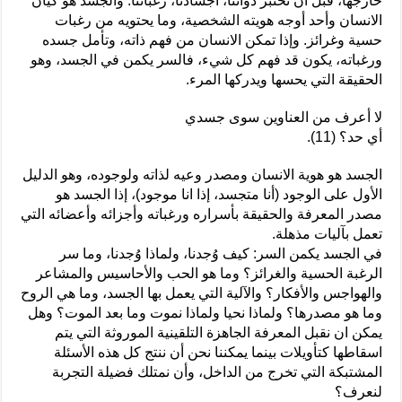
خارجها، قبل أن نختبر ذواتنا، اجسادنا، رغباتنا. والجسد هو كيان
الانسان وأحد أوجه هويته الشخصية، وما يحتويه من رغبات
حسية وغرائز. وإذا تمكن الانسان من فهم ذاته، وتأمل جسده
ورغباته، يكون قد فهم كل شيء، فالسر يكمن في الجسد، وهو
الحقيقة التي يحسها ويدركها المرء.
لا أعرف من العناوين سوى جسدي
أي حد؟ (11).
الجسد هو هوية الانسان ومصدر وعيه لذاته ولوجوده، وهو الدليل
الأول على الوجود (أنا متجسد، إذا انا موجود)، إذا الجسد هو
مصدر المعرفة والحقيقة بأسراره ورغباته وأجزائه وأعضائه التي
تعمل بآليات مذهلة.
في الجسد يكمن السر: كيف وُجدنا، ولماذا وُجدنا، وما سر
الرغبة الحسية والغرائز؟ وما هو الحب والأحاسيس والمشاعر
والهواجس والأفكار؟ والآلية التي يعمل بها الجسد، وما هي الروح
وما هو مصدرها؟ ولماذا نحيا ولماذا نموت وما بعد الموت؟ وهل
يمكن ان نقبل المعرفة الجاهزة التلقينية الموروثة التي يتم
اسقاطها كتأويلات بينما يمكننا نحن أن ننتج كل هذه الأسئلة
المشتبكة التي تخرج من الداخل، وأن نمتلك فضيلة التجربة
لنعرف؟