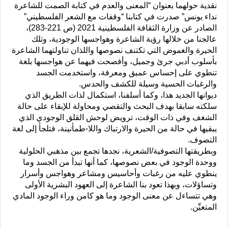
نقدية حولهما بعنوان “المعنى والعدم في كتابة الصمت للشاعرة
نداء يونس” صدرت في كتابنا “وقفات مع الشعر الفلسطيني”
الصادر عن وزارة الثقافة الفلسطينية 2021 (ص 221-283)،
عالجنا من خلالها رؤية الشاعرة وهواجسها الوجودية، وتلك
الحيرة والغموض التي تكتنف نصوصها واللذان تناولتهما الشاعرة
بأسلوب أدبي جرئ وجميل، وأفصحت فيهما عن هواجسها بلغة
تنطوي على إحساس عميق ومعرفة، واستخدمت الجسد
والرغبات الحسية وسيلة للكشف والحدس.
ديوانها الجديد هذا، وكما أسلفنا، استكمال لذات الطريق الذي
سلكته سابقا بهدف البحث والتقصي ومحاولة للإبقاء على حالة
الشغف وفي ذات الوقت، ترويض لوحش القلق الوجودي الذي
يبقيها في حالة من الحيرة والارتباك واللا-طمأنينة، فتلجأ إلى لغة
التصوف.
وبطريقتها التصوفية/الشعرية، نجدها تجمع بين مذهبي الحلولية
ووحدة الوجود في بعض نصوصها، كما أنها تبدأ من الجسد وما
ينطوي عليه من رغبات وأحاسيس ومشاعر وهواجس وأسرار
وتساؤلات، وبهذا تعود بنا الشاعرة إلى العهود البشرية الأولى
وهي تتساءل عن معنى الوجود وما هو كامن وراء الوجود المادي
المتعيِّن.