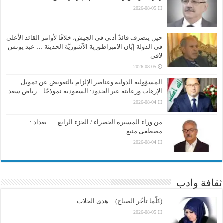
2026-08-05
حين يتصرف قائدٌ أدنى في الجيش، خلافًا لأوامر القائد الأعلى
في الدولة إبّان الامبراطوريةَ الآشوريَّةَ الحديثة … عبد يونس
لافي
2026-08-05
المسؤولية الدولية وعناصر الإلزام بالتعويض عن تمويل
الإرهاب ورعايته عبر الحدود: السعودية نموذجًا…رياض سعد
2026-08-04
من وراء المسيرة الخضراء / الجزء الرابع …. بغداد :
مصطفى منيغ
2026-08-04
ثقافة وادب
(كلّما تأخّر الصباح).. ..هدى الجلاب
2026-08-05