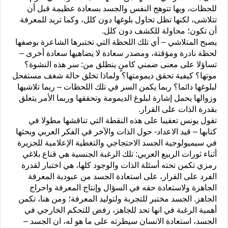
للحظات، وبها تتوهج النفس والجسد بسعادة عظيمة قبل أن
تتلاشى، لكنها تظل تحاول بلوغها دون كلل، وكما تريد للمعرفة
أن تكون؛ محاولة للكشف دون كلل.
يصبح المتلاشي – أي تلك اللحظة التي تختبرها الشاعرة بوصفها
لحظة نادرة ومؤقتة، ومصدر سعادة لا يضاهيها سعادة أخرى –
تساؤلا على معنى ضمني كامنٍ ينطلق من: سر هذه النشوة؟
موتها؟ كيفية تحقق ديمومتها؟ ولماذا تخلق حالة شغف مستفحل
لبلوغها دائما؟ ربما يكمن السر في تلك اللحظات – ربما تلاشيها
وزوالها يحمل إشارة لبلوغ الديمومة وتحققها وربما الأمر يتعلق
بقدرة الذات على القرار.
تقول يونس تعقيبا على هذه النقطة التي تناقشها مطولا في
كتابها – قيد الاعداد- حول الذات والآخر في الفكر العربي وبحثها
في سيميولوجية الجسد الاحتجاجي والتغطية الإعلامية للجزيرة
أثناء ثورات الربيع العربي: تلك الرغبة الجنسية هي قناع بلاغي
رمزي تكمن تحته أسئلة الذات والوجود كلها، هي اختبار لقدرة
الفرد على القرار، على استعادة الجسد من عبودية المعرفة
الجاهزة ولاستعادة حقه في السؤال وإنتاج المعرفة واحراج
الجاهز. الجسد مختبر للتجربة ولتوليد المعرفة؛ ومن هنا، تكمن
أهمية الرغبة في انها تحد للجاهز، رفض للتحكم الخارجي في
الجسد، استعادة الانسان سيطرته على ما هو له، ان الجسد –