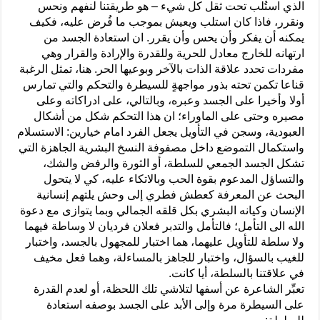
الذي استُلب تحت ثقل كل شيء – هو طريقتنا لنفهم ونحس
ونقرر، فاذا كان استلب ويعيش بموجب ما فُرض عليه، فكيف
يمكنه أن يفكر وأن يحس وأن يقرر. ان استعادة الجسد من
ارتهانه للخارج معادل للحرية وللقدرة والإرادة والقرار وهي
مفردات تحدد علاقة الذات بالآخر وبوعيها الحر. هنا، تمثل الرغبة
قناعا تكمن تحته بذور مواجهةٍ للسيطرة والتحكم والتي تمارس
أولا وأخيرا على الجسد وعبره، وبالتالي، على ادراكاته وعلى
مصيره وحتى على الماوراء؛ ان هذا التحكم شكل من أشكال
العبودية، وسجن في التأويل يجعل الفرد امام خيارين: الاستسلام
واستكمال التموضع داخل مصفوفة النسخ البشرية الجاهزة التي
تشكل الجسد الجمعي للسلطة، أو الثورة والرفض والشك،
والتساؤل المدعوم بقوة الحب وبالاتكاء عليه، كي لا يتحول
البحث عن المعرفة كعطش فطري إلى وحش يلتهم إنسانية
الإنسان وكيانه البشري بكل قلقه الجمالي وبما يتوازى مع دعوة
الله الى التأمل؛ فالتأمل والتدبر فعلان فرديان لا وساطة فيهما
ولا سلطة للتأويل عليهما، هما اختبار للمجهول بالجسد، واختبار
للغيب بالسؤال، واختبار للجاهز بالمساءلة، وهما فعل مخيف
في علاقتنا بالسلطة، أيا كانت.
تعبِّر الشاعرة عن أسفها لتلاشي تلك اللحظة، أو لعدم القدرة
على السيطرة مرة وإلى الأبد على الجسد بوصفه استعادة