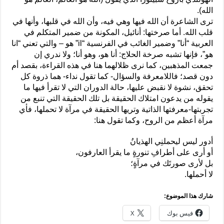
الله).
ترى الشاعرة أن الله فيها وهي فيه، وأن الله في قلبها، وأنها في
قلب الله. أما صرختها: أنائيل، المكونة من ضمير المتكلم في
العربية “أنا” وضمير الغائب في الفرنسية “il” هو – والتي تعني “انا
هو”، فإنها تشبه صرخة الحلاج: أنا هو، وهو أنا؛ ولا ندري إن
جمعت المذهبين، كما نرى ظلالهما هنا في هذه القراءة، بقصد أم
دون قصد؛ فاللامعرفة والسؤال- كما تقول نداء- هما ذروة كل
تحقق، نشوة لا نقبض عليها، حالة الدوران التي لا تقرأ فيها ما
يقوله من يدعون امتلاك الحقيقة بل تلك الحقيقة التي تنبع من
تجربتها-معرفتها الذاتية وتريها الحقيقة في مرآة لا تحملها، فأي
مرآة أعظم من الروح، وكما تقول هنا:
أ‏دور ‏‏ليس ‏ليحملنِي الهذيانُ
‏أ‏و ‏أرى على ‏‏أطرافِ تنورةٍ ‏ما يقرأ ‏العارفون،
‏بل لأرى صورتَك ‏في مرآةٍ؛ ‏
‏لا ‏أحملها‏.
شارك هذا الموضوع:
فيس بوك
X