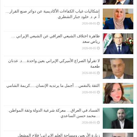
إشكاليات غياب الكفاءات الأكاديمية عن دوائر صنع القرار…
أ. م. د. خلود جبار الشطري
2026-08-05
ظاهرة اختلاف الشيعي العراقي عن الشيعي الإيراني …
رياض سعد
2026-08-05
لا تقرأوا الصراع الأميركي الإيراني بعين واحدة….د. عدنان
طعمة
2026-08-05
الثقة بالنفس… أجمل ما يرتديه الإنسان…..كريمة الشامي
2026-08-05
الفساد في العراق… معركة شرعية الدولة وثقة المواطن.
…محمد حسن الساعدي
2026-08-05
زيارة الأربعين ومساحة العلم الإيراني! فلاح المشعل