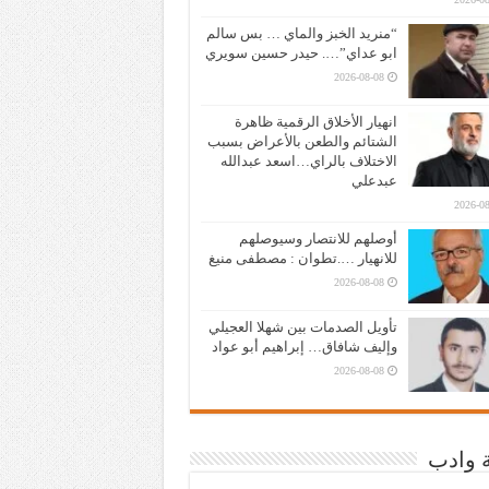
“منريد الخبز والماي … بس سالم
ابو عداي”…. حيدر حسين سويري
2026-08-08
انهيار الأخلاق الرقمية ظاهرة
الشتائم والطعن بالأعراض بسبب
الاختلاف بالراي…اسعد عبدالله
عبدعلي
2026-08
أوصلهم للانتصار وسيوصلهم
للانهيار ….تطوان : مصطفى منيغ
2026-08-08
تأويل الصدمات بين شهلا العجيلي
وإليف شافاق… إبراهيم أبو عواد
2026-08-08
ة وادب