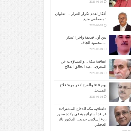
2026-08-09
أفكار لعدم تكرار الفرار … تطوان
: مصطفى منيغ
2026-08-09
بين أول قذيفة وآخر اعتذار
….محمود الجاف
2026-08-09
اتفاقية مكة …والتساؤلات عن
المغزى…عبد الخالق الفلاح
2026-08-09
يوم 8 /8 والفرح لآخر مرة! فلاح
المشعل
2026-08-08
«اتفاقية مكة للدفاع المشترك»..
قراءة استراتيجية في ولادة محور
ردع إسلامي جديد…الدكتور ثائر
العجيلي
2026-08