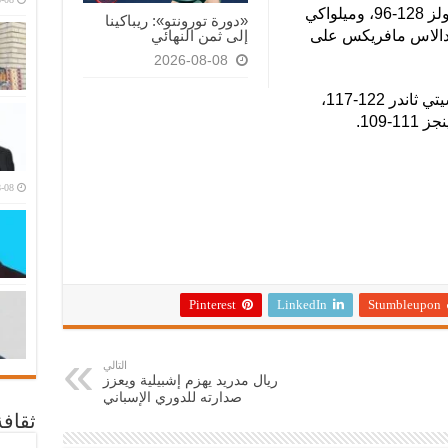
كما فاز كليفلاند كافالييرز على شيكاغو بولز 128-96، وميلواكي
«دورة تورونتو»: ريباكينا
ى هيوستن روكتس 125-105، ودالاس مافريكس على
إلى ثمن النهائي
2026-08-08
وفاز أيضا دنفر ناجيتس على أوكلاهوما سيتي ثاندر 122-117،
109.
-08
Pinterest
LinkedIn
Stumbleupon
التالي
ريال مدريد يهزم إشبيلية ويعزز
صدارته للدوري الإسباني
ثقاف