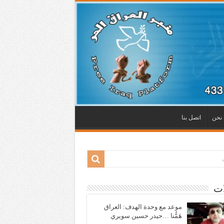
نحن
اتصل بنا
ات
موعد مع وحدة الهدف: العراق
هَمُّنا …حيدر حسين سويري