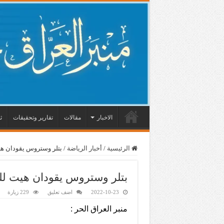
الاخبار
مقالات
تقارير وتحقيقات
ث
الرئيسية
/
أخبار الرياضة
/
بتلر وستروس يقودان هيت
بتلر وستروس يقودان هيت للف
2022-10-23
اضف تعليق
229 زيارة
منبر العراق الحر :