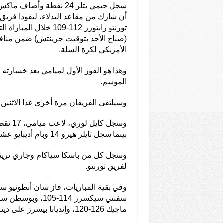
أن شارك من مقاعد البدلاء، ليقودا فري
تورنتو رابتورز 112-109 خ
(صباح الأحد بتوقيت جرينتش) ضمن منا
الأمريكي لكرة السلة.
وهذا هو الفوز الأول لميامي بعد خسارته 
الموسم.
وسيلتقي الفريقان مرة أخرى غدا الاثنين
وسجل كايل
بينما سجل تايلر هيرو 14 وبام أديبايو عشر نقاط لفريق هيت.
لفريق تورنتو.
وفي بقية المباريات، فاز سان أنطونيو سب
سفنتي سيكسرز 114-105
ماجيك 126-120، وإنديانا بيسرز على ديترويت بيستونز 124-115.