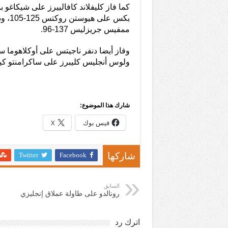
بكس عل
ممفيس جريزليس 137-96.
ولوس أنجليس كليبرز على ساكرامنتو كينجز 111-
شارك هذا الموضوع:
فيس بوك
X
Twitter
Facebook
شاركها
السابق
رونالدو على طاولة عملاق إنجليزي
اترك رد