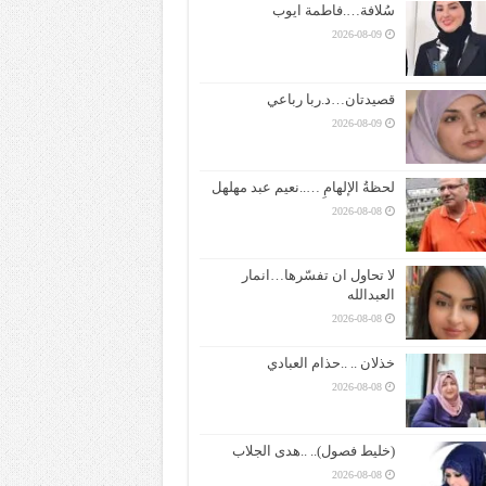
سُلافة….فاطمة ايوب
2026-08-09
قصيدتان…د.ربا رباعي
2026-08-09
لحظةُ الإلهامِ …..نعيم عبد مهلهل
2026-08-08
لا تحاول ان تفسّرها…انمار
العبدالله
2026-08-08
خذلان .. ..حذام العبادي
2026-08-08
(خليط فصول).. ..هدى الجلاب
2026-08-08