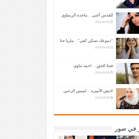
للقدس أغني….ماجده الريماوي
2026-08-08
“دموعك تسكن كفي”…ماريا حنا
2026-08-08
فتنةُ الحورِ….احمد نناوي
2026-08-08
#نبض الأميرة….لميس الرحبي
2026-08-08
ر في صور