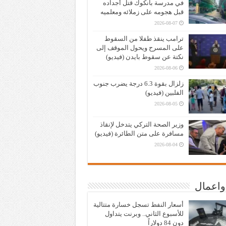
في مدرسة بانكوك قتل أجداده
قبل هجومه على زملائه ومعلميه
2026-08-07
ترامب ينقذ طفلا من السقوط
على المسرح ويحول الموقف إلى
نكتة عن سقوط بايدن (فيديو)
2026-08-06
زلزال بقوة 6.3 درجة يضرب جنوب
الفلبين (فيديو)
2026-08-05
وزير الصحة التركي يتدخل لإنقاذ
مسافرة على متن الطائرة (فيديو)
2026-08-04
واعمال
أسعار النفط تسجل خسارة متتالية
للأسبوع الثاني.. وبرنت يتداول
دون 84 دولاراً