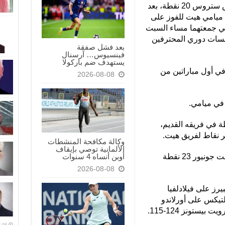
سجل جيمي بتلر 24 نقطة وأضاف ماكس ستروس 20 نقطة، بعد
ق ميامي هيت للفوز على
لال المباراة التي جمعتهما مساء السبت
فسات دوري المحترفين
بعد فشل صفقة
فينسيوس… آرسنال
يستهدف ضم باركولا
في أول مباراتين من
2026-08-08
 في ميامي.
 لوري، لاعب ميامي، 17 نقطة في فريقه القديم،
وكالة مكافحة المنشطات
الألمانية توصي بإيقاف
أوين أنساه 4 سنوات
وسجل كل من باسكا سياكام وجاري ترينت جونيور 23 نقطة
2026-08-08
يرز على فيلادلفيا
، وبوسطن سلتيكس على أورلاندو
-08