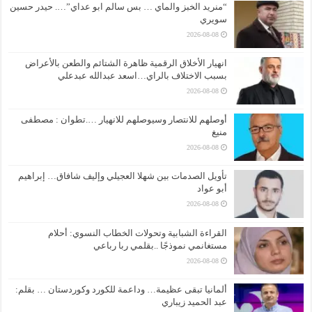
“منريد الخبز والماي … بس سالم ابو عداي”…. حيدر حسين
سويري
2026-08-08
انهيار الأخلاق الرقمية ظاهرة الشتائم والطعن بالأعراض
بسبب الاختلاف بالراي…اسعد عبدالله عبدعلي
2026-08-08
أوصلهم للانتصار وسيوصلهم للانهيار ….تطوان : مصطفى
منيغ
2026-08-08
تأويل الصدمات بين شهلا العجيلي وإليف شافاق… إبراهيم
أبو عواد
2026-08-08
القراءة الشبابية وتحولات الخطاب النسوي: أحلام
مستغانمي نموذجًا ..بقلمي ربا رباعي
2026-08-08
ألمانيا تبقى عظيمة… وداعمة للكورد وكوردستان … بقلم:
عبد الحميد زيباري