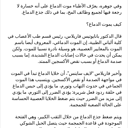
وفي جوهره، يعرّف الأطباء موت الدماغ على أنه خسارة لا
رجعة فيها لجميع وظائف المخ، بما في ذلك جذع الدماغ.
كيف يموت الدماغ؟
قال الدكتور بانايوتيس فاريلاس، رئيس قسم طب الأعصاب في
كلية ألباني الطبية، إن الموت الدماغي، المعروف أيضا باسم
الموت بالمعايير العصبية، هو وسيلة نادرة نسبيا للموت. ولكن
يمكن أن يحدث في حالات إصابات الدماغ الشديدة، إما بسبب
صدمة الدماغ أو بسبب نقص الأكسجين الممتد.
وأخبر فاريلاس “لايف ساينس”، أن خلايا الدماغ تبدأ في الموت
في مواجهة الصدمة أو نقص الأكسجين. ويتسبب هذا الموت
الجماعي في حدوث التهاب وتورم، ما يؤدي إلى حبس الدماغ
في حلقة ردود فعل شريرة: يؤدي الضرر إلى التورم، ما يؤدي
إلى مزيد من الضرر حيث يتم ضغط الخلايا العصبية الحساسة
على الحالة الصعبة للجمجمة.
ويتم ضغط جذع الدماغ من خلال الثقب الكبير، وهي الفتحة
الموجودة في قاعدة الجمجمة حيث يتصل الحبل الشوكي