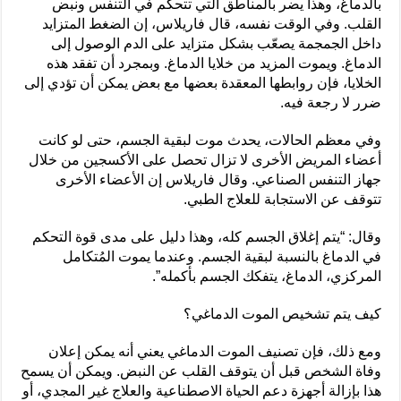
بالدماغ، وهذا يضر بالمناطق التي تتحكم في التنفس ونبض
القلب. وفي الوقت نفسه، قال فاريلاس، إن الضغط المتزايد
داخل الجمجمة يصعّب بشكل متزايد على الدم الوصول إلى
الدماغ. ويموت المزيد من خلايا الدماغ. وبمجرد أن تفقد هذه
الخلايا، فإن روابطها المعقدة بعضها مع بعض يمكن أن تؤدي إلى
ضرر لا رجعة فيه.
وفي معظم الحالات، يحدث موت لبقية الجسم، حتى لو كانت
أعضاء المريض الأخرى لا تزال تحصل على الأكسجين من خلال
جهاز التنفس الصناعي. وقال فاريلاس إن الأعضاء الأخرى
تتوقف عن الاستجابة للعلاج الطبي.
وقال: “يتم إغلاق الجسم كله، وهذا دليل على مدى قوة التحكم
في الدماغ بالنسبة لبقية الجسم. وعندما يموت المُتكامل
المركزي، الدماغ، يتفكك الجسم بأكمله”.
كيف يتم تشخيص الموت الدماغي؟
ومع ذلك، فإن تصنيف الموت الدماغي يعني أنه يمكن إعلان
وفاة الشخص قبل أن يتوقف القلب عن النبض. ويمكن أن يسمح
هذا بإزالة أجهزة دعم الحياة الاصطناعية والعلاج غير المجدي، أو