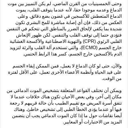
وحتى الخمسينيات من القرن الماضي، لم يكن التمييز بين موت
الدماغ وعدمه موجودا حقا، لأنه عندما يتوقف القلب، يموت
الدماغ المتعطش للأكسجين في غضون بضع دقائق. وعلى
العكس من ذلك، فإن أي إصابة مباشرة للمخ البشري تكون
شديدة بما يكفي لإلحاق الضرر بالمناطق التي تتحكم في التنفس
فتؤدي حتما إلى توقف القلب والتنفس. لكن ظهور الإنعاش
القلبي الرئوي (CPR) والتهوية الاصطناعية والأكسجة الغشائية
خارج الجسم (ECMO)، والتي تستخدم آلة القلب والرئة لتزويد
الدم بالأكسجين خارج الجسم، كسر هذا الرابط الحتمي.
والآن، حتى لو كان الدماغ لا يعمل، فمن الممكن إبقاء الجسم
على قيد الحياة وأنظمة الأعضاء الأخرى تعمل، على الأقل لفترة
من الوقت.
ويمكن أن تختلف القواعد المتعلقة بتشخيص الموت الدماغي من
مكان إلى آخر، وفي بعض الأحيان تكون هناك خلافات عندما لا
تتفق أسرة المريض مع تقييم الطبيب بأن حالة قريبهم لا رجعة
فيها أو عندما يؤدي الخطأ الطبي إلى تشخيص خاطئ. وهناك
أيضا نقاشات حول ما إذا كان الموت الدماغي يجب أن يتضمن
المزيد من الاختبارات أو المعايير.