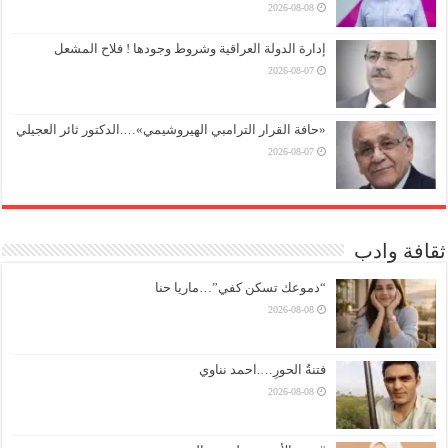
2026-08-08
إدارة الدولة العراقية وشروط وجودها ! فلاح المشعل
2026-08-07
«حافة القرار الترامبي الهيروشيمي»….الدكتور ثائر العجيلي
2026-08-07
ثقافة وادب
“دموعك تسكن كفي”…ماريا حنا
2026-08-08
فتنةُ الحورِ….احمد نناوي
2026-08-08