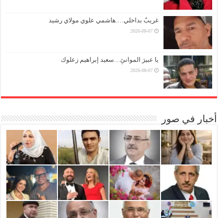
غريبٌ بداخلي….هاشمي علوي مولاي رشيد
2026-08-07
يا عبيرَ الموانئِ…سعيد إبراهيم زعلوك
2026-08-07
أخبار في صور