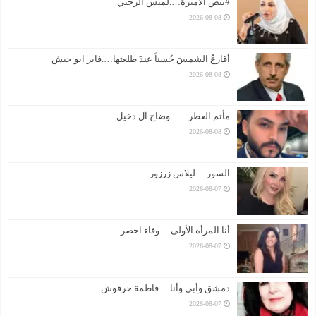
#نبض الأميرة….لميس الرحبي
2026-08-08
أقارعُ الشمسَ حُسناً عندَ طلعتها….فايز ابو جيش
2026-08-08
مأتم العطر……وضاح آل دخيل
2026-08-08
السور….ليلاس زرزور
2026-08-07
أنا المرأة الأولى….وفاء اخضر
2026-08-07
دمشق وأبي وأنا….فاطمة حرفوش
2026-08-07