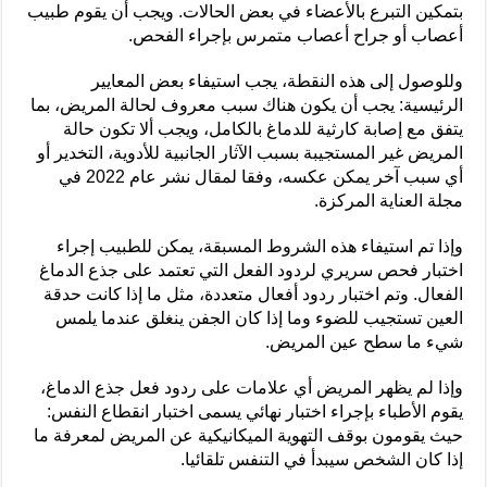
بتمكين التبرع بالأعضاء في بعض الحالات. ويجب أن يقوم طبيب
أعصاب أو جراح أعصاب متمرس بإجراء الفحص.
وللوصول إلى هذه النقطة، يجب استيفاء بعض المعايير
الرئيسية: يجب أن يكون هناك سبب معروف لحالة المريض، بما
يتفق مع إصابة كارثية للدماغ بالكامل، ويجب ألا تكون حالة
المريض غير المستجيبة بسبب الآثار الجانبية للأدوية، التخدير أو
أي سبب آخر يمكن عكسه، وفقا لمقال نشر عام 2022 في
مجلة العناية المركزة.
وإذا تم استيفاء هذه الشروط المسبقة، يمكن للطبيب إجراء
اختبار فحص سريري لردود الفعل التي تعتمد على جذع الدماغ
الفعال. وتم اختبار ردود أفعال متعددة، مثل ما إذا كانت حدقة
العين تستجيب للضوء وما إذا كان الجفن ينغلق عندما يلمس
شيء ما سطح عين المريض.
وإذا لم يظهر المريض أي علامات على ردود فعل جذع الدماغ،
يقوم الأطباء بإجراء اختبار نهائي يسمى اختبار انقطاع النفس:
حيث يقومون بوقف التهوية الميكانيكية عن المريض لمعرفة ما
إذا كان الشخص سيبدأ في التنفس تلقائيا.