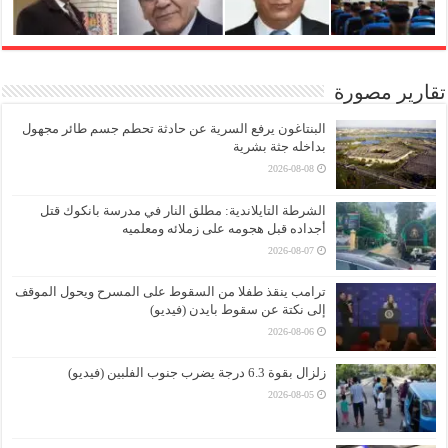
تقارير مصورة
البنتاغون يرفع السرية عن حادثة تحطم جسم طائر مجهول
بداخله جثة بشرية
2026-08-08
الشرطة التايلاندية: مطلق النار في مدرسة بانكوك قتل
أجداده قبل هجومه على زملائه ومعلميه
2026-08-07
ترامب ينقذ طفلا من السقوط على المسرح ويحول الموقف
إلى نكتة عن سقوط بايدن (فيديو)
2026-08-06
زلزال بقوة 6.3 درجة يضرب جنوب الفلبين (فيديو)
2026-08-05