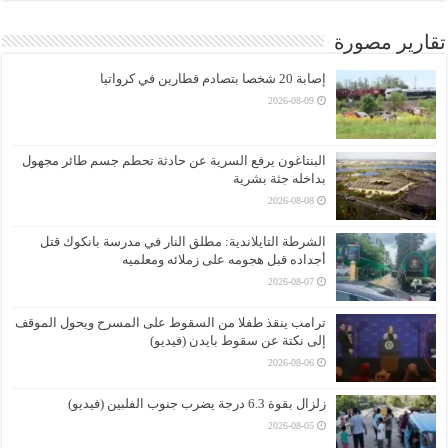
تقارير مصورة
إصابة 20 شخصا بتصادم قطارين في كرواتيا
2026-08-09
البنتاغون يرفع السرية عن حادثة تحطم جسم طائر مجهول
بداخله جثة بشرية
2026-08-08
الشرطة التايلاندية: مطلق النار في مدرسة بانكوك قتل
أجداده قبل هجومه على زملائه ومعلميه
2026-08-07
ترامب ينقذ طفلا من السقوط على المسرح ويحول الموقف
إلى نكتة عن سقوط بايدن (فيديو)
2026-08-06
زلزال بقوة 6.3 درجة يضرب جنوب الفلبين (فيديو)
2026-08-05