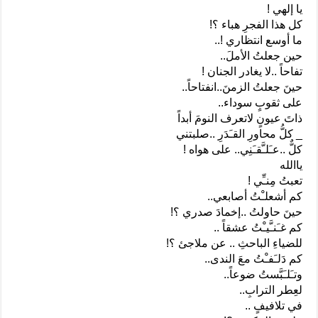
يا إلهي !
كل هذا الفجرِ هباء ؟!
ما أوسع انتظاري !..
حين جعلتُ الأملَ..
تفاحاً ..لا يغادر الجنان !
حينَ جعلتُ الزمنَ..انفتاحاً..
على ثقوبٍ سوداء..
ذاتَ عيونٍ لاتعرف النومَ أبداً
_ كلُّ محاورِ القـَدَرِ ..صلبتني
كلٌّ ..عـَلـَّقـَنِي.. على هواه !
ياالله
تعبتُ مِنـِّي !
كم أشعلـْتُ أصابعي..
حينَ حاولتُ ..إخمادَ صدري ؟!
كم غـَنـَّيـْتُ عشقاً ..
للضياءِ الباحثِ .. عن ملاجئ ؟!
كم دَلـَفـْتُ معَ الندى..
وتـَلـَبَّستُ ضوعاً..
لعِطر الترابِ..
في تلافيفٍ ..