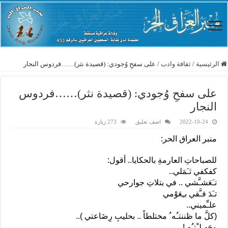
الرئيسية
/
ثقافة وادب
/
على سفحِ وُجودي: (قصيدة نثر)……فردوس النجار
على سفحِ وُجودي: (قصيدة نثر)……فردوس
النجار
2022-10-24
اضف تعليق
273 زيارة
منبر العراق الحر:
للصباحاتِ العارمةِ بالحكايا.. أقول:
كفكفي ثـَمَلي..
تـَعَشـَّشي .. في بتلاتِ جوارحي
تـَدَ فـَّقي بـِعَوْمي
علـِّميني..
(كلَّ ما ظننتـُه ُ مختلطاً .. بحليبِ رِضَاعتي )..
وجَهـِلـْتـُه !