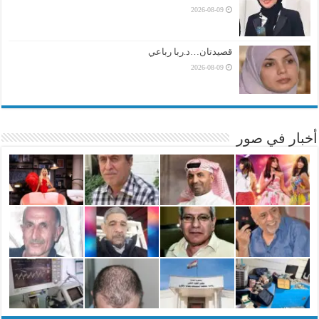
2026-08-09
قصيدتان…د.ربا رباعي
2026-08-09
أخبار في صور