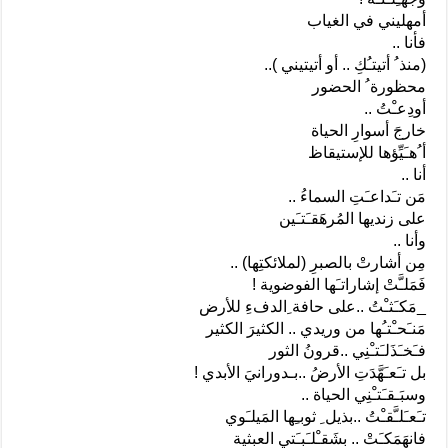
أمهليني في الغياب
فأنا ..
(منذ ُ أتيتـُكِ .. أو أتيتيني )..
محظورة ُ الحضور
أودِعـْتُ ..
خارجَ أسوارِ الحياة
أ ُهـَيِّؤها للإستيقاظ
أنا ..
مَن تـَداعـَتِ السماءُ ..
على زنديها المُرهَقـَتـَين
وأنا ..
مِن أشارتْ بالصبرِ (لملائكتِها) ..
فَمَلـَّتْ إشاراتـَها الفوضوية !
_مَكـَثـْتُ ..على حافة ِالدفءِ للأرض
مَنـَحـْتـُها من وريدي .. الكثيرَ الكثير
فـَخـَذَلـَتـْنِي ..قرونُ الثور
بل تـَعـَهَّدَتِ الأرضُ ..بـدورانيَ الأبدي !
وسبَـقـَتـْنِي الحياة ..
تـَعـَلـَّقـْتُ ..بذيل ِ ثوبـِها المَيلـَوي
فانهَمَكـَتْ .. بشَقـْلـَبـَتي العبثية