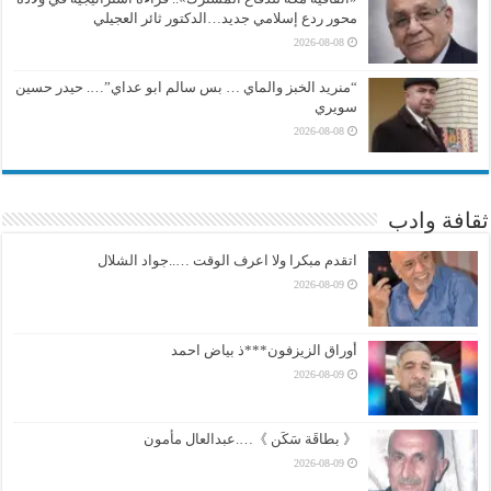
محور ردع إسلامي جديد…الدكتور ثائر العجيلي
2026-08-08
“منريد الخبز والماي … بس سالم ابو عداي”…. حيدر حسين
سويري
2026-08-08
ثقافة وادب
اتقدم مبكرا ولا اعرف الوقت …..جواد الشلال
2026-08-09
أوراق الزيزفون***ذ بياض احمد
2026-08-09
《 بطاقَة سَكَن 》….عبدالعال مأمون
2026-08-09