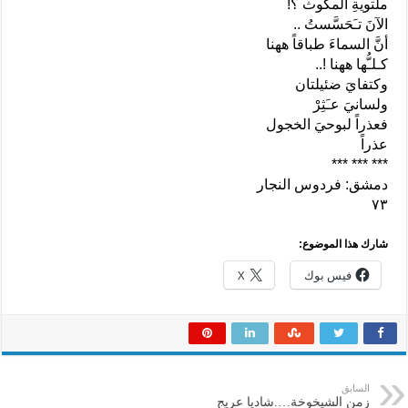
ملتويةِ المكوث ؟!
الآنَ تـَحَسَّستُ ..
أنَّ السماءَ طباقاً ههنا
كـلـُّها ههنا !..
وكتفايَ ضئيلتان
ولسانيَ عـَثِرْ
فعذراً لبوحيَ الخجول
عذراً
*** *** ***
دمشق: فردوس النجار
٧٣
شارك هذا الموضوع:
فيس بوك
X
السابق
زمن الشيخوخة….شاديا عريج