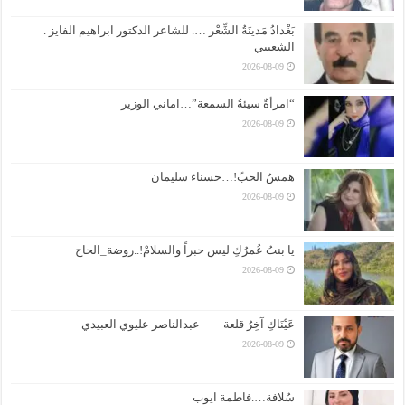
بَغْدادُ مَدينَةُ الشِّعْر …. للشاعر الدكتور ابراهيم الفايز .
الشعيبي
2026-08-09
“امرأةٌ سيئةُ السمعة”…اماني الوزير
2026-08-09
همسُ الحبّ!…حسناء سليمان
2026-08-09
يا بنتُ عُمرُكِ ليس حبراً والسلامْ!..روضة_الحاج
2026-08-09
عَيْنَاكِ آخِرُ قلعة —– عبدالناصر عليوي العبيدي
2026-08-09
سُلافة….فاطمة ايوب