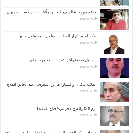
موعد مع وحدة الهدف: العراق هَمُّنا …حيدر حسين سويري
2026-08-09
أفكار لعدم تكرار الفرار … تطوان : مصطفى منيغ
2026-08-09
بين أول قذيفة وآخر اعتذار ….محمود الجاف
2026-08-09
اتفاقية مكة …والتساؤلات عن المغزى…عبد الخالق الفلاح
2026-08-09
يوم 8 /8 والفرح لآخر مرة! فلاح المشعل
2026-08-08
«اتفاقية مكة للدفاع المشترك».. قراءة استراتيجية في ولادة