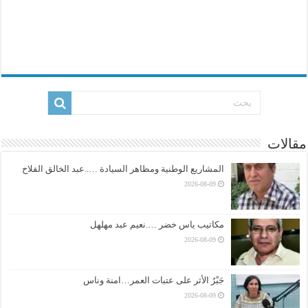
مقالات
المشاريع الوطنية ومظاهر السيادة …..عبد الخالق الفلاح
2026-08-09
مكاتيب ياس خضر ….نعيم عبد مهلهل
2026-08-09
جَبْرُ الأثر على عتبات العمر…امنة وناس
2026-08-09