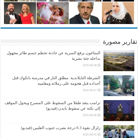
تقارير مصورة
البنتاغون يرفع السرية عن حادثة تحطم جسم طائر مجهول
بداخله جثة بشرية
2026-08-08
الشرطة التايلاندية: مطلق النار في مدرسة بانكوك قتل
أجداده قبل هجومه على زملائه ومعلميه
2026-08-07
ترامب ينقذ طفلا من السقوط على المسرح ويحول الموقف
إلى نكتة عن سقوط بايدن (فيديو)
2026-08-06
زلزال بقوة 6.3 درجة يضرب جنوب الفلبين (فيديو)
2026-08-05