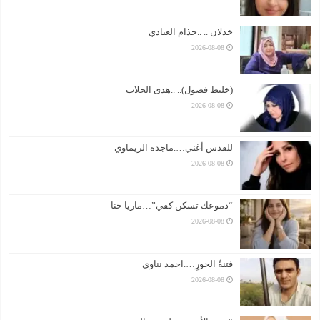
خذلان .. ..حذام العبادي
2026-08-08
(خليط فصول).. ..هدى الجلاب
2026-08-08
للقدس أغني….ماجده الريماوي
2026-08-08
“دموعك تسكن كفي”…ماريا حنا
2026-08-08
فتنةُ الحورِ….احمد نناوي
2026-08-08