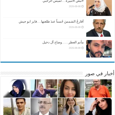
#نبض الأميرة….لميس الرحبي
2026-08-08
أقارعُ الشمسَ حُسناً عندَ طلعتها….فايز ابو جيش
2026-08-08
مأتم العطر……وضاح آل دخيل
2026-08-08
أخبار في صور