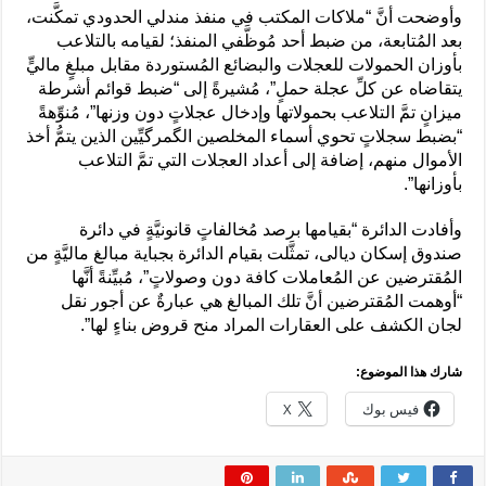
وأوضحت أنَّ “ملاكات المكتب في منفذ مندلي الحدودي تمكَّنت،
بعد المُتابعة، من ضبط أحد مُوظَّفي المنفذ؛ لقيامه بالتلاعب
بأوزان الحمولات للعجلات والبضائع المُستوردة مقابل مبلغٍ ماليٍّ
يتقاضاه عن كلِّ عجلة حملٍ”، مُشيرةً إلى “ضبط قوائم أشرطة
ميزانٍ تمَّ التلاعب بحمولاتها وإدخال عجلاتٍ دون وزنها”، مُنوِّهةً
“بضبط سجلاتٍ تحوي أسماء المخلصين الگمرگيِّين الذين يتمُّ أخذ
الأموال منهم، إضافة إلى أعداد العجلات التي تمَّ التلاعب
بأوزانها”.
وأفادت الدائرة “بقيامها برصد مُخالفاتٍ قانونيَّةٍ في دائرة
صندوق إسكان ديالى، تمثَّلت بقيام الدائرة بجباية مبالغ ماليَّةٍ من
المُقترضين عن المُعاملات كافة دون وصولاتٍ”، مُبيِّنةً أنَّها
“أوهمت المُقترضين أنَّ تلك المبالغ هي عبارةٌ عن أجور نقل
لجان الكشف على العقارات المراد منح قروض بناءٍ لها”.
شارك هذا الموضوع:
فيس بوك
X