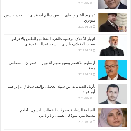
2026-08-08
“منريد الخبز والماي … بس سالم ابو عداي”…. حيدر حسين
سويري
2026-08-08
انهيار الأخلاق الرقمية ظاهرة الشتائم والطعن بالأعراض
بسبب الاختلاف بالراي…اسعد عبدالله عبدعلي
2026-08-08
أوصلهم للانتصار وسيوصلهم للانهيار ….تطوان : مصطفى
منيغ
2026-08-08
تأويل الصدمات بين شهلا العجيلي وإليف شافاق… إبراهيم
أبو عواد
2026-08-08
القراءة الشبابية وتحولات الخطاب النسوي: أحلام
مستغانمي نموذجًا ..بقلمي ربا رباعي
2026-08-08