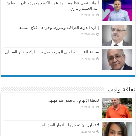
ألمانيا تبقى عظيمة… وداعمة للكورد وكوردستان … بقلم:
عبد الحميد زيباري
2026-08-08
إدارة الدولة العراقية وشروط وجودها ! فلاح المشعل
2026-08-07
«حافة القرار الترامبي الهيروشيمي»….الدكتور ثائر العجيلي
2026-08-07
ثقافة وادب
لحظةُ الإلهامِ …..نعيم عبد مهلهل
2026-08-08
لا تحاول ان تفسّرها…انمار العبدالله
2026-08-08