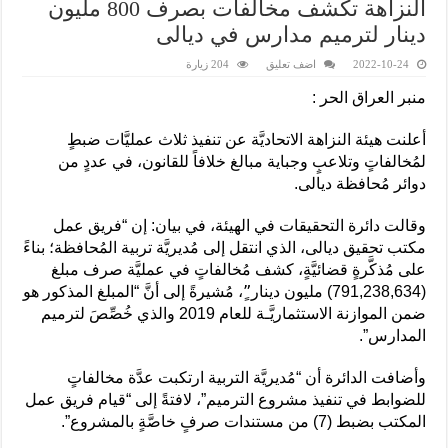
النزاهة تكشف مخالفات بصرف 800 مليون
دينار لترميم مدارس في ديالى
2022-10-24
اضف تعليق
204 زيارة
منبر العراق الحر :
أعلنت هيئة النزاهة الاتحاديَّة عن تنفيذ ثلاث عمليَّات ضبطٍ
لمُخالفاتٍ وتلاعبٍ وجباية مبالغ خلافاً للقانون، في عددٍ من
دوائر مُحافظة ديالى.
وقالت دائرة التحقيقات في الهيئة، في بيان: إن “فريق عمل
مكتب تحقيق ديالى، الذي انتقل إلى مُديريَّة تربية المُحافظة؛ بناءً
على مُذكَّرةٍ قضائيَّةٍ، كشف مُخالفاتٍ في عمليَّة صرف مبلغ
(791,238,634) مليون دينار”ٍ، مُشيرةً إلى أنَّ “المبلغ المذكور هو
ضمن الموازنة الاستثماريَّـة للعام 2019 والذي خُصِّصَ لترميم
المدارس”.
وأضافت الدائرة أن “مُديريَّة التربية ارتكبت عدَّة مخالفاتٍ
للضوابط في تنفيذ مشروع الترميم”، لافتةً إلى “قيام فريق عمل
المكتب بضبط (7) من مستندات صرفٍ خاصَّةٍ بالمشروع”.