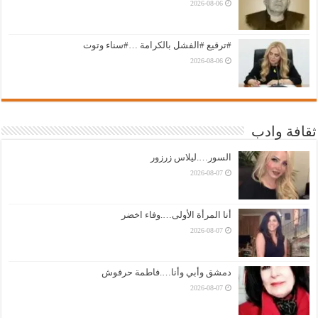
2026-08-06
#ترقيع #الفشل بالكرامة …#سناء وتوت
2026-08-06
ثقافة وادب
السور….ليلاس زرزور
2026-08-07
أنا المرأة الأولى….وفاء اخضر
2026-08-07
دمشق وأبي وأنا….فاطمة حرفوش
2026-08-07