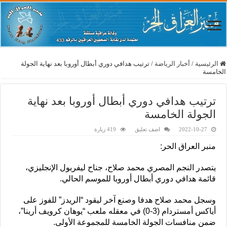
الرئيسية
/
أخبار الرياضة
/
ترتيب هدافي دوري أبطال أوروبا بعد نهاية الجولة
الخامسة
ترتيب هدافي دوري أبطال أوروبا بعد نهاية
الجولة الخامسة
2022-10-27
اضف تعليق
419 زيارة
منبر العراق الحر:
يتصدر النجم المصري محمد صلاح، جناح ليفربول الإنجليزي،
قائمة هدافي دوري أبطال أوروبا للموسم الحالي.
وسجل محمد صلاح هدفا وصنع آخر ليقود “الريدز” للفوز على
أياكس أمستردام (3-0) في معقله ملعب “يوهان كرويف أرينا”،
ضمن منافسات الجولة الخامسة للمجموعة الأولى.