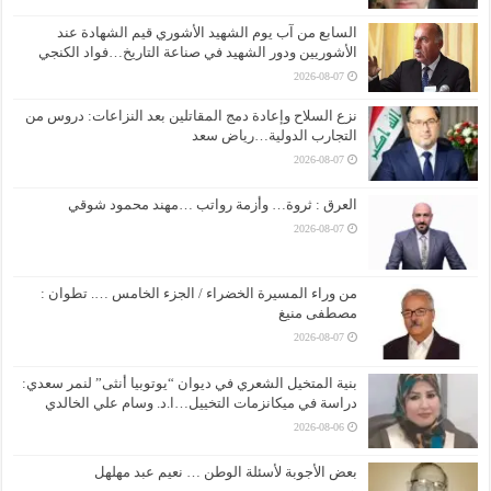
السابع من آب يوم الشهيد الأشوري قيم الشهادة عند
الأشوريين ودور الشهيد في صناعة التاريخ…فواد الكنجي
2026-08-07
نزع السلاح وإعادة دمج المقاتلين بعد النزاعات: دروس من
التجارب الدولية…رياض سعد
2026-08-07
العرق : ثروة… وأزمة رواتب …مهند محمود شوقي
2026-08-07
من وراء المسيرة الخضراء / الجزء الخامس …. تطوان :
مصطفى منيغ
2026-08-07
بنية المتخيل الشعري في ديوان “يوتوبيا أنثى” لنمر سعدي:
دراسة في ميكانزمات التخييل…ا.د. وسام علي الخالدي
2026-08-06
بعض الأجوبة لأسئلة الوطن … نعيم عبد مهلهل