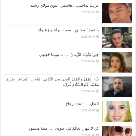
غريبٌ بداخلي….هاشمي علوي مولاي رشيد
2026-08-07
يا عبيرَ الموانئِ…سعيد إبراهيم زعلوك
2026-08-07
حِينَ يَكْذِبُ الزَّمانُ ….. د. سِيما حَقِيقِي
2026-08-07
بَيْنَ المَمَرِّ وَالمَقَرِّ البحر: بحر الكامل التام … الشاعر: طَارِق
مُحَمَّد عَبْدِالسَّلَام غُرَابَة
2026-08-07
الظل …..: نجاة رجاح
2026-08-07
كي لا ينهارَ العالمُ في عيونِه…… منية محمود
2026-08-07