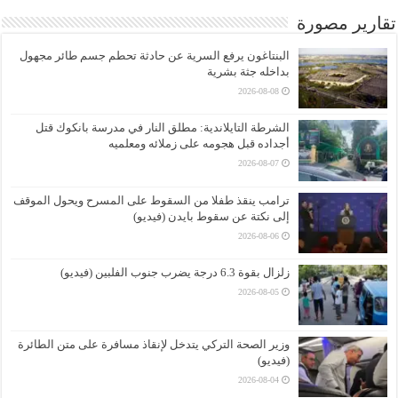
تقارير مصورة
البنتاغون يرفع السرية عن حادثة تحطم جسم طائر مجهول
بداخله جثة بشرية
2026-08-08
الشرطة التايلاندية: مطلق النار في مدرسة بانكوك قتل
أجداده قبل هجومه على زملائه ومعلميه
2026-08-07
ترامب ينقذ طفلا من السقوط على المسرح ويحول الموقف
إلى نكتة عن سقوط بايدن (فيديو)
2026-08-06
زلزال بقوة 6.3 درجة يضرب جنوب الفلبين (فيديو)
2026-08-05
وزير الصحة التركي يتدخل لإنقاذ مسافرة على متن الطائرة
(فيديو)
2026-08-04