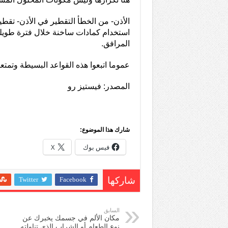
الأذن- من الخطأ التقطير في الأذن- تقطي
استخدام كمادات ساخنة خلال فترة طويلة
المرافق.
عموما اتبعوا هذه القواعد البسيطة وتمتعو
المصدر: فيستيز رو
شارك هذا الموضوع:
فيس بوك
X
Twitter
Facebook
شاركها
السابق
مكان الألم في جسمك يخبرك عن
نوع الطعام أو الشراب الذي تناولته