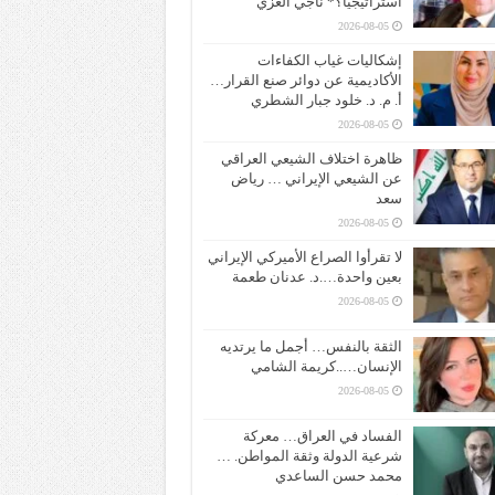
استراتيجياً؟* ناجي الغزي
2026-08-05
إشكاليات غياب الكفاءات
الأكاديمية عن دوائر صنع القرار…
أ. م. د. خلود جبار الشطري
2026-08-05
ظاهرة اختلاف الشيعي العراقي
عن الشيعي الإيراني … رياض
سعد
2026-08-05
لا تقرأوا الصراع الأميركي الإيراني
بعين واحدة….د. عدنان طعمة
2026-08-05
الثقة بالنفس… أجمل ما يرتديه
الإنسان…..كريمة الشامي
2026-08-05
الفساد في العراق… معركة
شرعية الدولة وثقة المواطن. …
محمد حسن الساعدي