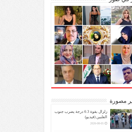
ير مصورة
زلزال بقوة 6.3 درجة يضرب جنوب
الفلبين (فيديو)
2026-08-05