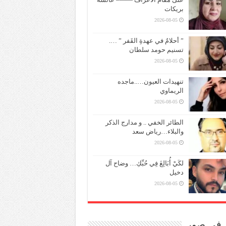
بريكات
2026-08-05
” أحلامٌ في عهدةِ القَفر ” ….
تسنيم حومد سلطان
2026-08-05
تنهيدات العيون…..ماجده
الريماوي
2026-08-05
الطائر الخفي .. و مدارج الذكر
والبلاء…رياض سعد
2026-08-05
لكَيْ أُبَالِغَ فِي حُبِّكِ… وضاح آل
دخيل
2026-08-05
ر في صور