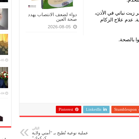
ر زيت نباتي في الأذن،
دواء لضعف الانتصاب يهدد
صحة العين
. عدم علاج الزكام
2026-08-05
ا بالصحة.
-05
-04
Pinterest
LinkedIn
Stumbleupon
التالي
عملية نوعية تُطيح بـ “أمني ولاية
كركوك”