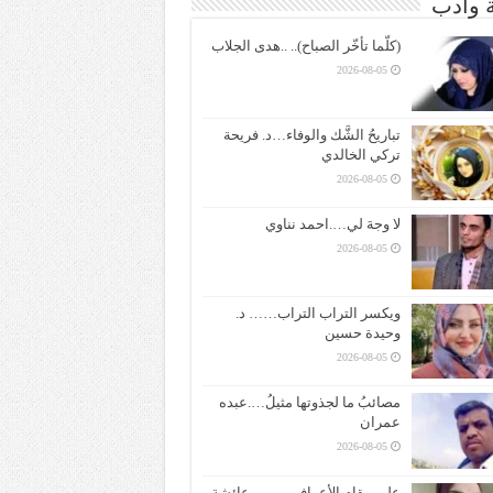
ة وادب
(كلّما تأخّر الصباح).. ..هدى الجلاب
2026-08-05
تباريحُ الشَّك والوفاء…د. فريحة
تركي الخالدي
2026-08-05
لا وجهَ لي….احمد نناوي
2026-08-05
ويكسر التراب التراب…… د.
وحيدة حسين
2026-08-05
مصائبُ ما لجذوتها مثيلُ….عبده
عمران
2026-08-05
على مقام الأعراف ——– عائشة