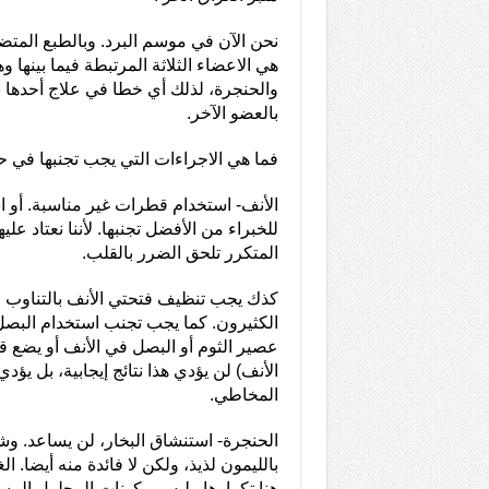
نحن الآن في موسم البرد. وبالطبع المتض
هي الاعضاء الثلاثة المرتبطة فيما بينها و
والحنجرة، لذلك أي خطا في علاج أحدها
بالعضو الآخر.
فما هي الاجراءات التي يجب تجنبها في حا
الأنف- استخدام قطرات غير مناسبة. أو اس
للخبراء من الأفضل تجنبها. لأننا نعتاد علي
المتكرر تلحق الضرر بالقلب.
كذك يجب تنظيف فتحتي الأنف بالتناوب 
الكثيرون. كما يجب تجنب استخدام البصل
عصير الثوم أو البصل في الأنف أو يضع 
الأنف) لن يؤدي هذا نتائج إيجابية، بل ي
المخاطي.
الحنجرة- استنشاق البخار، لن يساعد. 
بالليمون لذيذ، ولكن لا فائدة منه أيضا. 
هنا تكرارها وليس مكونات المحلول المس