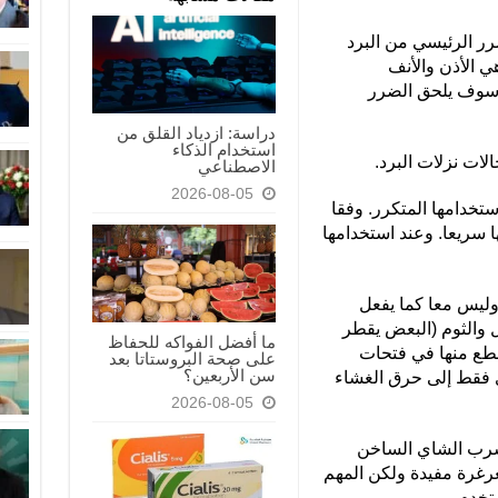
رر الرئيسي من البرد
هي الأذن والأنف
 سوف يلحق الضرر
دراسة: ازدياد القلق من
استخدام الذكاء
لات نزلات البرد.
الاصطناعي
2026-08-05
تخدامها المتكرر. وفقا
ها سريعا. وعند استخدامها
وليس معا كما يفعل
 والثوم (البعض يقطر
ما أفضل الفواكه للحفاظ
قطع منها في فتحات
على صحة البروستاتا بعد
سن الأربعين؟
ؤدي فقط إلى حرق الغشاء
2026-08-05
وشرب الشاي الساخن
الغرغرة مفيدة ولكن المهم
تخدم.