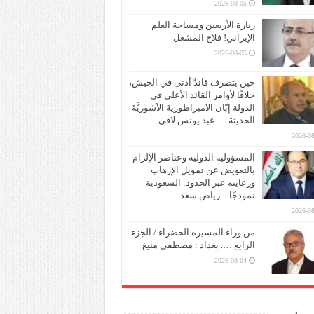
2026-08-05
زيارة الأربعين ومساحة العلم
الإيراني! فلاح المشعل
2026-08-05
حين يتصرف قائدٌ أدنى في الجيش،
خلافًا لأوامر القائد الأعلى في
الدولة إبّان الامبراطوريةَ الآشوريَّةَ
الحديثة … عبد يونس لافي
2026-08
المسؤولية الدولية وعناصر الإلزام
بالتعويض عن تمويل الإرهاب
ورعايته عبر الحدود: السعودية
نموذجًا…رياض سعد
2026-08
من وراء المسيرة الخضراء / الجزء
الرابع …. بغداد : مصطفى منيغ
2026-08-04