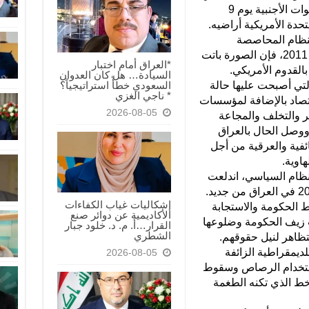
عاما، كانت ولاتزال نتيجة حتمية لغزو القوات الأجنبية يوم 9
ت المتحدة الأمريكية أراضيه.
لنظام المحاصصة
الطائفية والفساد السياسي والإداري في 2011، فإن الصورة باتت
*العراق أمام اختبار
القدوم الأمريكي.
السيادة… هل كان العدوان
السعودي خطأً استراتيجياً؟
التي أصبحت عليها حالة
* ناجي الغزي
قتصاد بالإضافة لمؤسسات
2026-08-05
فقر والتخلف والمجاعة
 ووصل الحال بالعراق
فية والعرقية من أجل
اوية.
نظام السياسي، اندلعت
ثورة الشباب في تشرين الأول أكتوبر 2019 في العراق من جديد.
إشكاليات غياب الكفاءات
 الحكومة والاستجابة
الأكاديمية عن دوائر صنع
زيف الحكومة وضلوعها
القرار…أ. م. د. خلود جبار
الشطري
تظاهر لنيل حقوقهم.
ديمقراطية الزائفة
2026-08-05
استخدام الرصاص وسقوط
 الذي تكنه الطغمة