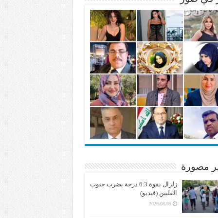
ير مصورة
زلزال بقوة 6.3 درجة يضرب جنوب
الفلبين (فيديو)
2026-08-05