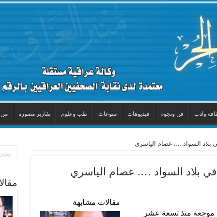
افة وادب
فن ونجوم
فيديوهات
منوعات
طب وعلوم
تقارير مصورة
من 
ي بلاد السواد …. عصام الياسري
في بلاد السواد …. عصام الياسري
مقال
مقالات مشابهة
ث موجعة منذ تسعة عشر