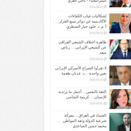
استراتيجياً؟* ناجي الغزي
2026-08-05
إشكاليات غياب الكفاءات
الأكاديمية عن دوائر صنع القرار…
أ. م. د. خلود جبار الشطري
2026-08-05
ظاهرة اختلاف الشيعي العراقي
عن الشيعي الإيراني … رياض
سعد
2026-08-05
لا تقرأوا الصراع الأميركي الإيراني
بعين واحدة….د. عدنان طعمة
2026-08-05
الثقة بالنفس… أجمل ما يرتديه
الإنسان…..كريمة الشامي
2026-08-05
الفساد في العراق… معركة
شرعية الدولة وثقة المواطن. …
محمد حسن الساعدي