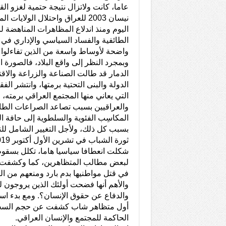
نيسان 2003 للعراق واحتلال الولايا
اليوم ومنذ اندلاع المظاهرات المناهضة 
واضحة لأوساط واسعة من الذين تفاءلوا ب
وبمجرد النظر إلى واقع البلاد، فالصورة 
الدمار قد طالت الصناعة والزراعة والا
الدولة والبنى التحتية برمتها، وانتشر ال
التي يعاني منها المجتمع العراقي برمته،
والعراقيين بسبب تصاعد الصراعات الطائ
المكاسِب الفئوية والسلطوية إلى حافة اله
بسبب كل ذلك، ولأجل التغيير الشامل لل
شكلت انعطافا سياسيا هاما، تكلل بسقوط
لبعض مطالب المتظاهرين، كما وكشفت 
في قتل مواطنيها بدم بارد ومنعهم من ال
والأهم أنها فضحت أولئك الذين يروجون لل
والدفاع عن حقوق الإنسان؟. ومع بدء 
أول متظاهر شاب كشفت عن حجم السخط
الحاكمة للمجتمع والإنسان العراقي.