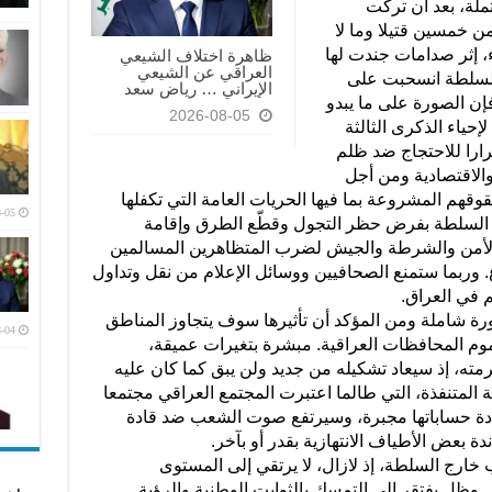
ملة، بعد أن تركت
ن خمسين قتيلا وما لا
أبرياء، إثر صدامات جندت لها
ظاهرة اختلاف الشيعي
العراقي عن الشيعي
لسلطة انسحبت على
الإيراني … رياض سعد
فإن الصورة على ما يبدو
2026-08-05
إحياء الذكرى الثالثة
عزما وإصرارا للاحتجاج ضد ظلم
والاقتصادية ومن أجل
وقهم المشروعة بما فيها الحريات العامة التي تكفلها
-05
وم السلطة بفرض حظر التجول وقطّع الطرق وإقامة
 الأمن والشرطة والجيش لضرب المتظاهرين المسالمين
 وربما ستمنع الصحافيين ووسائل الإعلام من نقل وتداول
 في العراق.
رة شاملة ومن المؤكد أن تأثيرها سوف يتجاوز المناطق
-04
موم المحافظات العراقية. مبشرة بتغيرات عميقة،
ه، إذ سيعاد تشكيله من جديد ولن يبق كما كان عليه
؟ وسترغم الطبقة المتنفذة، التي طالما اعتبرت المجتمع العراقي مجتمعا
عادة حساباتها مجبرة، وسيرتفع صوت الشعب ضد قادة
 بعض الأطياف الانتهازية بقدر أو بآخر.
 خارج السلطة، إذ لازال، لا يرتقي إلى المستوى
ر. وظل يفتقر إلى التمسك بالثوابت الوطنية والرؤية