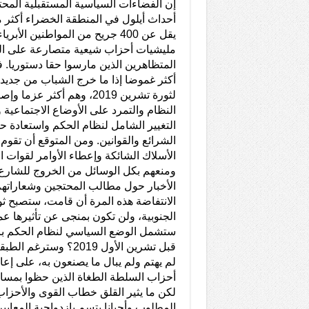
إن الفضاءات السياسية المستقبلية المحت
أحداث أيلول في المنطقة الخضراء أكثر م
يقل عن 400 جريح من المواطنين ال
مليشيات أحزاب شيعية متصارعة على ا
المتظاهرين الذين مارسوا حقا دستوريا. 
أكثر غموضا إذا ما خرج الشباب من جديد ل
لثورة تشرين 2019، وهم أكثر 
النظام والتمرد على الأوضاع الاجتماعية 
التغيير الشامل لنظام الحكم واستعادة حق
الشرائع والقوانين. ومن المتوقع أن تق
الأسلاك الشائكة وإعطاء الأوامر لقوات
ومنعهم بكل الوسائل من الخروج للشارع.
الأخبار حول مطالب المحتجين وشعاراتهم
الانتفاضة هذه المرة أن قامت، ستصبح ثو
الجنوبية، ولن تكون بمنجى عن تأثيرها ع
ستشمل الوضع السياسي لنظام الحكم برمت
قبل تشرين الأول 2019
لم يهتم ولم يبال ما يصنعون به، على إ
أحزاب السلطة الطغاة الذين حظوا بمساندة
لكن ما يثير القلق خطاب القوى والأحزاب
المطلوب وأحيانا يتسم بازدواجية المعايي