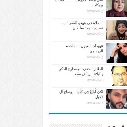
بريكات
2026-08-05
” أحلامٌ في عهدةِ القَفر ” ….
تسنيم حومد سلطان
2026-08-05
تنهيدات العيون…..ماجده
الريماوي
2026-08-05
الطائر الخفي .. و مدارج الذكر
والبلاء…رياض سعد
2026-08-05
لكَيْ أُبَالِغَ فِي حُبِّكِ… وضاح آل
دخيل
2026-08-05
ر في صور