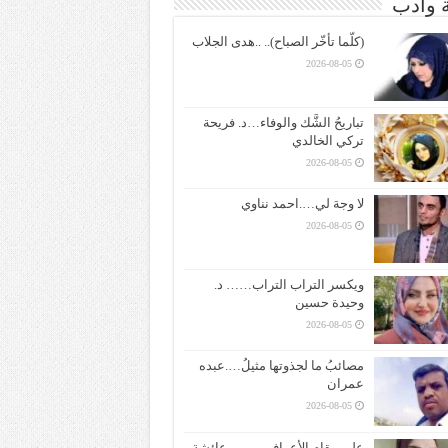
ة وادب
(كلّما تأخّر الصباح).. ..هدى الجلاب
2026-08-05
تباريحُ الشَّك والوفاء…د. فريحة
تركي الخالدي
2026-08-05
لا وجهَ لي….احمد نناوي
2026-08-05
ويكسر التراب التراب…… د.
وحيدة حسين
2026-08-05
مصائبُ ما لجذوتها مثيلُ….عبده
عمران
2026-08-05
على مقام الأعراف ——– عائشة