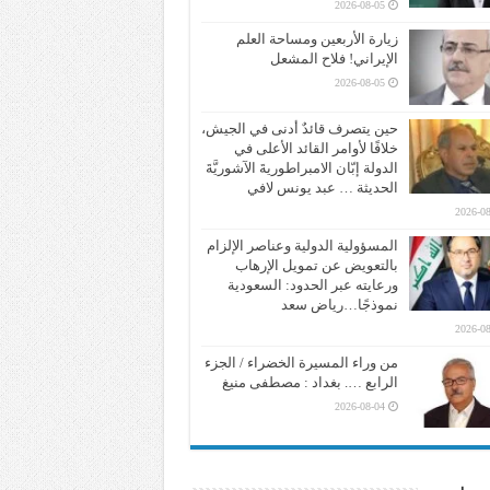
2026-08-05
زيارة الأربعين ومساحة العلم
الإيراني! فلاح المشعل
2026-08-05
حين يتصرف قائدٌ أدنى في الجيش،
خلافًا لأوامر القائد الأعلى في
الدولة إبّان الامبراطوريةَ الآشوريَّةَ
الحديثة … عبد يونس لافي
2026-08
المسؤولية الدولية وعناصر الإلزام
بالتعويض عن تمويل الإرهاب
ورعايته عبر الحدود: السعودية
نموذجًا…رياض سعد
2026-08
من وراء المسيرة الخضراء / الجزء
الرابع …. بغداد : مصطفى منيغ
2026-08-04