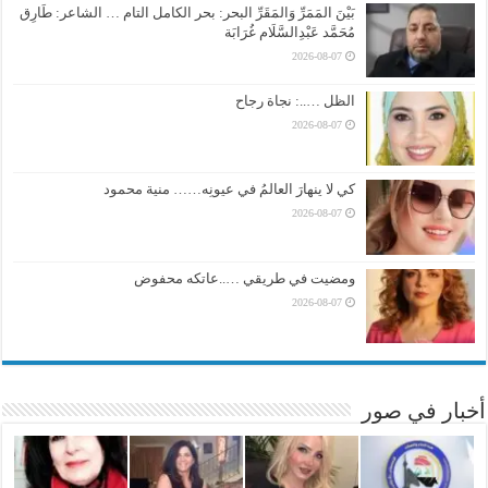
بَيْنَ المَمَرِّ وَالمَقَرِّ البحر: بحر الكامل التام … الشاعر: طَارِق
مُحَمَّد عَبْدِالسَّلَام غُرَابَة
2026-08-07
الظل …..: نجاة رجاح
2026-08-07
كي لا ينهارَ العالمُ في عيونِه…… منية محمود
2026-08-07
ومضيت في طريقي …..عاتكه محفوض
2026-08-07
أخبار في صور