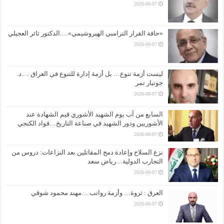
2026-08-07
«حافة القرار الترامبي الهيروشيمي»….الدكتور ثائر العجيلي
2026-08-07
ليست أزمة تنوع… بل أزمة إدارة للتنوع في العراق .. ..د.
جوتيار تمر
2026-08-07
السابع من آب يوم الشهيد الأشوري قيم الشهادة عند
الأشوريين ودور الشهيد في صناعة التاريخ…فواد الكنجي
2026-08-07
نزع السلاح وإعادة دمج المقاتلين بعد النزاعات: دروس من
التجارب الدولية…رياض سعد
2026-08-07
العرق : ثروة… وأزمة رواتب …مهند محمود شوقي
2026-08-07