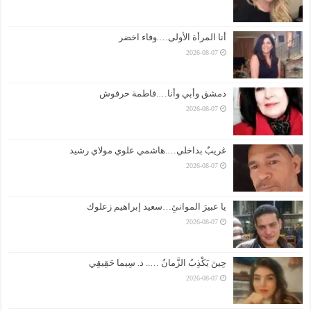
أنا المرأة الأولى….وفاء اخضر
2026-08-07
دمشق وأبي وأنا….فاطمة حرفوش
2026-08-07
غريبٌ بداخلي….هاشمي علوي مولاي رشيد
2026-08-07
يا عبيرَ الموانئِ…سعيد إبراهيم زعلوك
2026-08-07
حِينَ يَكْذِبُ الزَّمانُ ….. د. سِيما حَقِيقِي
2026-08-07