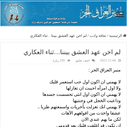
الرئيسية
/
ثقافة وادب
/
لم اخن عهد العشق بيننا…ثناء العكاري
لم اخن عهد العشق بيننا…ثناء العكاري
2022-11-06
اضف تعليق
209 زيارة
منبر العراق الحر :
لا يهمني ان اكون اول حب استعمر قلبك
ولا اول امرأه احببت ان تغازلها
لا يهمني ان اكون اول انثى تحسست جسدها
وداعبت الخجل في وجنتيها
لا يهمني انك تغزلت بأخريات واسمعتهم طربا ..
عشقا واخذت من افواههم الآهات
لكن ما يهم عندي الان
ان تكون قد اغلقت قلبك بعد قدومي