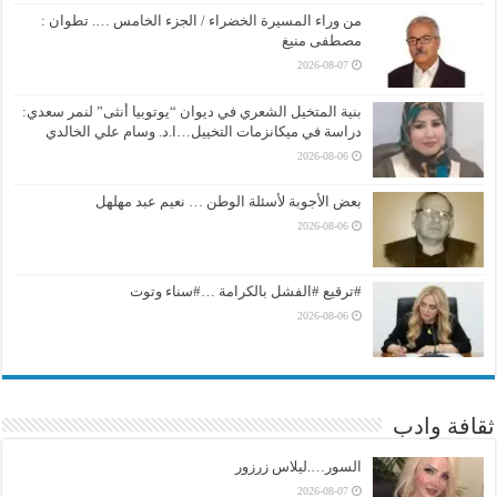
من وراء المسيرة الخضراء / الجزء الخامس …. تطوان :
مصطفى منيغ
2026-08-07
بنية المتخيل الشعري في ديوان “يوتوبيا أنثى” لنمر سعدي:
دراسة في ميكانزمات التخييل…ا.د. وسام علي الخالدي
2026-08-06
بعض الأجوبة لأسئلة الوطن … نعيم عبد مهلهل
2026-08-06
#ترقيع #الفشل بالكرامة …#سناء وتوت
2026-08-06
ثقافة وادب
السور….ليلاس زرزور
2026-08-07