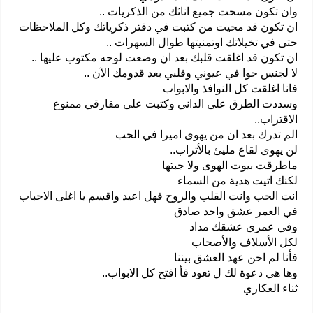
وان تكون مسحت جميع اناثك من الذكريات ..
ان تكون قد محيت من كتبت في دفتر ذكرياتك وكل الملاحظات
حتى في تخيلاتك اوتمنيتها طوال السهرات ..
ان تكون قد اغلقت قلبك بعد ان وضعت لوحه مكتوب عليها ..
لا لجنس حوا في عيوني وقلبي بعد قدومك الآن ..
فانا اغلقت كل النوافذ والابواب
وسددت الطرق على الداني وكتبت على مفارقي ممنوع
الاقتراب..
الم تدرك بعد ان من يهوى اميرا في الحب
لن يهوى لقاع مليئ بالأتراب..
ماطرقت بيوت الهوى ولا جبتها
لكنك اتيت هدية من السماء
انت الحب وانت القلب والروح فهل اعيد واقسم يا اغلى الاحباب
في العمر عشق واحد صادق
وفي عمري عشقك مداد
لكل الأسلاف والأصحاب
فأنا لم اخن عهد العشق بيننا
وها هي دعوة لك ل تعود فأ افتح كل الابواب..
ثناء العكاري