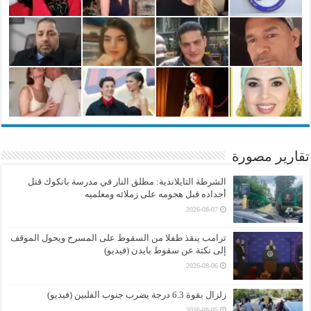
تقارير مصورة
الشرطة التايلاندية: مطلق النار في مدرسة بانكوك قتل
أجداده قبل هجومه على زملائه ومعلميه
2026-08-07
ترامب ينقذ طفلا من السقوط على المسرح ويحول الموقف
إلى نكتة عن سقوط بايدن (فيديو)
2026-08-06
زلزال بقوة 6.3 درجة يضرب جنوب الفلبين (فيديو)
2026-08-05