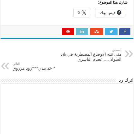
شارك هذا الموضوع:
فيس بوك
X
السابق
متى تنته الاوضاع المضطربة في بلاد
السواد …. عصام الياسري
التالي
* خذ بيدي***رود مرزوق
اترك رد