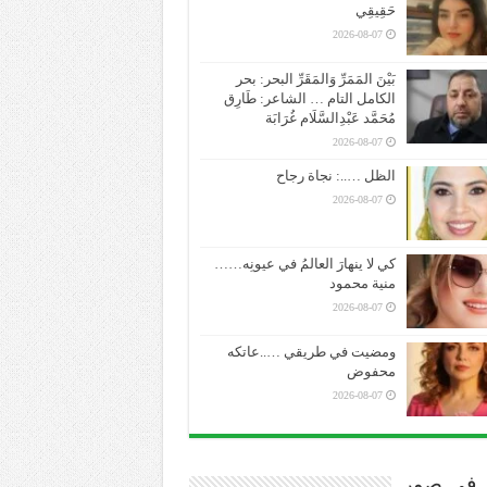
حَقِيقِي
2026-08-07
بَيْنَ المَمَرِّ وَالمَقَرِّ البحر: بحر
الكامل التام … الشاعر: طَارِق
مُحَمَّد عَبْدِالسَّلَام غُرَابَة
2026-08-07
الظل …..: نجاة رجاح
2026-08-07
كي لا ينهارَ العالمُ في عيونِه……
منية محمود
2026-08-07
ومضيت في طريقي …..عاتكه
محفوض
2026-08-07
ر في صور