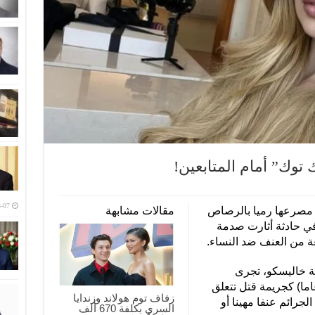
 توك” أمام المتابعين!
-07
ة مصرعها رميا بالرصاص
مقالات مشابهة
في حادثة أثارت صدمة
ة من العنف ضد النساء.
ية خاليسكو، تجرى
يقات في وفاة فاليريا ماركيز (23 عاما) كجريمة قتل تتعلق
زفاف توم هولاند وزندايا
جرائم عنفا مهينا أو
السري بكلفة 670 ألف