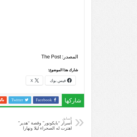
المصدر: The Post
شارك هذا الموضوع:
فيس بوك
X
Twitter
Facebook
شاركها
السابق
أسرار “بايكونور” وقصة “هدير”
اهتزت له الصحراء ليلا ونهارا