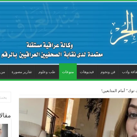
قافة وادب
فن ونجوم
فيديوهات
منوعات
طب وعلوم
تقارير مصورة
من 
توك” أمام المتابعين!
مقال