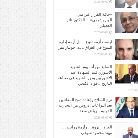
2026-08-07
«حافة القرار الترامبي
الهيروشيمي»….الدكتور ثائر
العجيلي
2026-08-07
ليست أزمة تنوع… بل أزمة إدارة
للتنوع في العراق .. ..د. جوتيار تمر
2026-08-07
السابع من آب يوم الشهيد
الأشوري قيم الشهادة عند
الأشوريين ودور الشهيد في صناعة
التاريخ…فواد الكنجي
2026-08
نزع السلاح وإعادة دمج المقاتلين
بعد النزاعات: دروس من التجارب
الدولية…رياض سعد
2026-08-07
العرق : ثروة… وأزمة رواتب …
مهند محمود شوقي