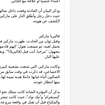
اعتداء جنسيا أو علاقة مع الجاني.
وذكر البيان أن الحادثة وقعت داخل صالون
حيث دخل رجل وأطلق النار على ماركيز أ
الكشف عن هويته.
فاليريا ماركيز
وقبل ثوان من الحادث، ظهرت ماركيز في
تحمل لعبة، ثم سمعت تقول: “إنهم قادمو
مجهول: “مرحبا، أنت فيل (فاليريا)؟”. وبعد
عليها النار.
وكانت ماركيز، التي تمتعت بشعبية كبير
الاجتماعي، قد ذكرت في وقت سابق من 
الصالون أثناء غيابها حاملا هدية ثمينة له
نيتها انتظار عودته.
“إنستغرام” و”تيك توك”، حيث كانت تنش
والمكياج قبل أن تقتل في واقعة مروعة.