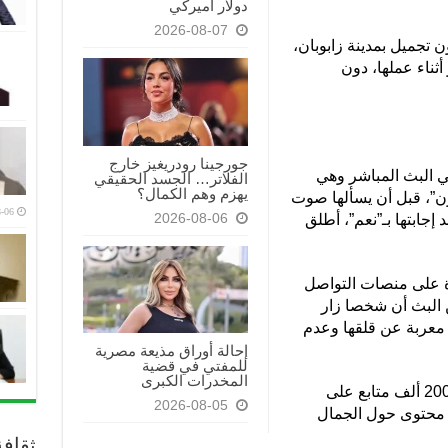
دولار أميركي
2026-08-07
 تجميل بمدينة زابوبان،
ثناء عملها، دون
جورجينا رودريغيز خارج
 البث المباشر وهي
الفلاتر… الجسد الحقيقي
يهزم وهم الكمال؟
ن”، قبل أن يسألها صوت
-06
2026-08-06
 إجابتها بـ”نعم”، أطلق
ة على منصات التواصل
البث أن شخصا زار
ا، معربة عن قلقها وعدم
إحالة أوراق مذيعة مصرية
للمفتي في قضية
المخدرات الكبرى
يذكر أن المؤثرة الشابة كانت تمتلك نحو 200 ألف متابع على
2026-08-05
ر محتوى حول الجمال
ثقاف