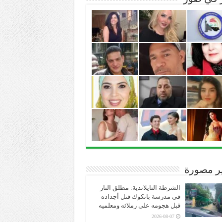
ير مصورة
الشرطة التايلاندية: مطلق النار
في مدرسة بانكوك قتل أجداده
قبل هجومه على زملائه ومعلميه
2026-08-07