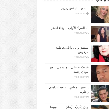
السور….ليلاس زرزور
2026-08-07
أنا المرأة الأولى….وفاء اخضر
2026-08-07
دمشق وأبي وأنا….فاطمة
حرفوش
2026-08-07
غريبٌ بداخلي….هاشمي علوي
مولاي رشيد
2026-08-07
يا عبيرَ الموانئِ…سعيد إبراهيم
زعلوك
2026-08-07
حِينَ يَكْذِبُ الزَّمانُ ….. د. سِيما