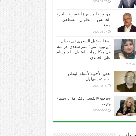
2026-08-07
من وراء المسيرة الخضراء / الجزء
الخامس …. تطوان : مصطفى
منيغ
2026-08-07
بنية المتخيل الشعري في ديوان
“يوتوبيا أنثى” لنمر سعدي: دراسة
في ميكانزمات التخييل…ا.د. وسام
علي الخالدي
2026-08
بعض الأجوبة لأسئلة الوطن …
نعيم عبد مهلهل
2026-08-06
#ترقيع #الفشل بالكرامة …#سناء
وتوت
2026-08-06
ة وادب