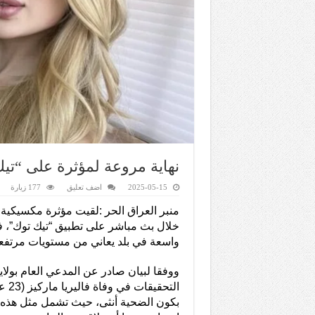
نهاية مروعة لمؤثرة على “تيك
2025-05-15
اضف تعليق
177 زيارة
منبر العراق الحر :لقيت مؤثرة مكسيكي
خلال بث مباشر على تطبيق “تيك توك”، 
واسعة في بلد يعاني من مستويات مرتفع
ووفقا لبيان صادر عن المدعي العام بولا
التحق
بكون الضحية أنثى، حيث تشمل مثل هذه ال