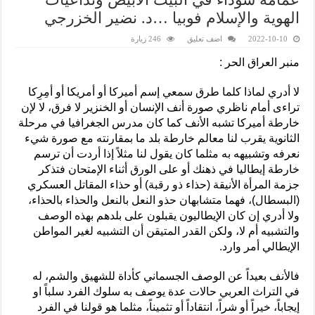
الهوية والإسلام فوبيا …د. نضير الخزرجي
2022-10-10
اضف تعليق
246 زيارة
منبر العراق الحر :
لا أدري لماذا كلما طرق سمعي إسم أميركا أو أمريكا أو أمِرِكا
تراءى أمام ناظري صورة أنف الإنسان أو الخنزير لا فرق، لا لإن
خارطة أميركا تشبه الأنف كما كان مدرس الجغرافيا في مرحلة
الثانوية يقرب لنا معالم خارطة بلد ما بمقارنته مع صورة شيء
نعرفه وتشبيهه به مثلما كان يقول لنا مثلاً إذا أردت أن ترسم
خارطة إيطاليا في ذهنك أو على الورق أثناء الإمتحان فتذكر
جزمة المرأة الأنيقة (حذاء ذو رقبة) أو حذاء المقاتل العسكري
(البسطال)، فهما متشابهان حذو النعل بالنعل والحذاء بالحذاء،
ولا أدري إن كان الإيطاليون يقبلون على بلدهم بهذه الوصف
والتشبيه أم لا، ولكن القدر المتيقن أن التشبيه لغير المواطن
الإيطالي أمر وارد.
فالأنف بعيداً عن الوصف الجسماني كأداة للشهيق والشم، له
في التراث العربي حالات عدة يوصف به سلوك الفرد سلباً او
إيجاباً، خيراً أو شراً، انتقاداً أو تثميناً، مثلما هو قولنا في الفرد