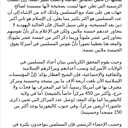
الرسمية التي تعلن عنها ليست بصحيحة لأنها مسيسة لصالح
جهات هي على تضاد مع المسلمين ولذلك لابد من الإنتباه إلى أن
عدد المسلمين هو أكثر بكثير مما يعلن، إن الإسلام هو ثاني أكبر
دين بعد المسيحية، وعلى سبيل المثال فإن الجالية اليهودية لا
يتجاوز عددهم خمسة ملايين ولكن في الإعلام يذكر بأنَّ نفوسهم
يتجاوز إثني عشر مليوناً وربما ذكر أكثر من خمسة عشر مليوناً)،
والمعد هنا يعطينا تصوراً بأنَّ نفوس المسلمين في أميركا يفوق
الخمسة ملايين نسمة.
وحيث يقوم المحقق الكرباسي ببيان أعداد المسلمين في
الولايات الأميركية ونسب أعدادهم ومراكزهم الإسلامية
والثقافية والإجتماعية، فإن الشيخ العطار يؤكد: (إنَّ المؤسسات
الإسلامية الآن بلغت أربعة آلاف ما بين مسجد وحسينية ومركز
معترف بها في أمريكا رسمياً، أما غير المعترف بها فحدِّث ولا
حرج، وأكثر من 450 مركزاً خاصاً بالشيعة)، أما في ولاية
كاليفورنيا كما يؤكد المعد: (وصل عدد المراكز التي تحيي ذكرى
عاشوراء أربعين مركزاً، وفي جنوب كاليفورنيا يوجد أكثر من
150 مسجداً وحسينية).
وحسب الإحصاء الرسمي فإن المسلمين يتواجدون بكثرة في