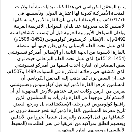
يتابع المحقق الكرباسي في هذا الكتاب بدايات نشأة الولايات
المتحدة الأميركية كدولة لها اعتبارها الدولي وتأسيسها في
4/7/1776م، مع الإعتقاد اليقيني بأن القارة الأميركية بسكانها
الأصليين كانت معروفة عند بلدان السواحل الأفريقية الغربية
وبلدان السواحل الأوروبية الغربية قبل أن يُنسب اكتشافها سنة
1492م إلى الإيطالي كريستوفر كولومبوس (1451- 1506م)
الذي عمل تحت العلم الإسباني وكان يظن حينها أنها متصلة
بالقارة الآسيوية من الجهة الثانية، أو الإيطالي أميركو فسبوتشي
(1454- 1512م) الذي عمل تحت العلم البرتغالي حيث ترى
بعض المصادر ان القارة أخذت اسمها من أميركو فسبوتشي
الذي اكتشفها في رحلاته المتكررة في السنوات 1499 و1507م،
على ان البعض يرى كما يذهب إليه المحقق الكرباسي أن
المسلمين عرفوا القارة الأميركية قبل كولومبوس وفسبوتشي
بقرنين من الزمن وكانت تعرف عندهم بالأرض المجهولة أي أن
الإسلام كان موجوداً في القارة ولم يأت به المسلمون الذين
رافقوا كولومبوس في رحلته الإستكشافية، بل ويرجع البعض
تاريخ معرفة المسلمين بالقارة الإميركية بنحو خمسة قرون من
اكتشافها من قبل الإسبان والبرتغال عندما أبحروا من الأندلس
وبعضهم انطلق بمراكبه من أفريقيا في بحر الظلمات (المحيط
الأطلسي) ووصولهم القارة المجهولة.