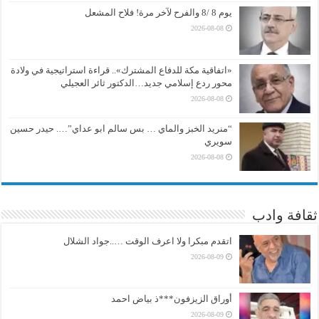
يوم 8 /8 والفرح لآخر مرة! فلاح المشعل
2026-08-08
«اتفاقية مكة للدفاع المشترك».. قراءة استراتيجية في ولادة
محور ردع إسلامي جديد…الدكتور ثائر العجيلي
2026-08-08
“منريد الخبز والماي … بس سالم ابو عداي”…. حيدر حسين
سويري
2026-08-08
ثقافة وادب
اتقدم مبكرا ولا اعرف الوقت …..جواد الشلال
2026-08-09
أوراق الزيزفون***ذ بياض احمد
2026-08-09