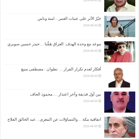
2026-08-09
جَبْرُ الأثر على عتبات العمر…امنة وناس
2026-08-09
موعد مع وحدة الهدف: العراق هَمُّنا …حيدر حسين سويري
2026-08-09
أفكار لعدم تكرار الفرار … تطوان : مصطفى منيغ
2026-08-09
بين أول قذيفة وآخر اعتذار ….محمود الجاف
2026-08-09
اتفاقية مكة …والتساؤلات عن المغزى…عبد الخالق الفلاح
2026-08-09