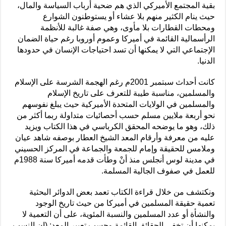
بقية المجتمع الأميركي الذي هم ضحية أرباب السياسة والمال،
حيث ينام الكثير منهم بلا عشاء أو يستوطنون الشوارع
ومحطات القطارات بلا مأوى، وهي صفة غالبة للأنظمة
الرأسمالية القائمة في أميركا وعموم أوروبا رغم حياة الضمان
الإجتماعي التي لا يمكنها أن تسد احتياجات الإنسان في حدودها
الدنيا.
كانت أحداث سبتمبر 2001م رغم الهجمة الشرسة على الإسلام
والمسلمين، مناسبة طيبة للتعرف على تاريخ الإسلام
والمسلمين في الولايات المتحدة الأميركية حيث يبلغ نفوسهم
نحو أربعة ملايين مسلم حسب أحصائيات متداولة ربما أكثر من
ذلك، وهو ما يوضحه المحقق الكرباسي في هذا الكتاب ويزيد
عليه من معرفة وأرقام المعد الشيخ العطار بوصفه شاهد عيان
وملامس للحقيقة وإمام للجمعة والجماعة في المركز الحسيني
في مدينة لوس أنجلس منذ أنْ وطأت قدمه أميركا سنة 1988م
للعمل في صفوف الجالية المسلمة.
ونكتشف من خلال قراءة الكتاب تعمد بعض الدوائر البحثية
تعمية حقيقة المسلمين في أميركا من حيث تاريخ الوجود
والنشأة أو عدد المسلمين والنسبة المئوية، على أن التعمية لا
يمكنها أن تخفي الحقائق القائمة وحسب تعبير المعد: (إن النسب