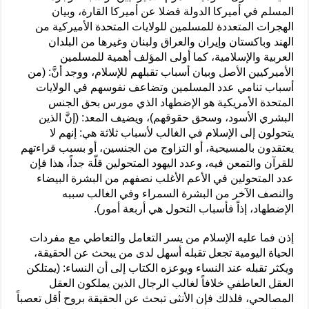
المسلم في أميركا الدولة فضلا عن أميركا القارة، وبيان
الهجرات المتعددة للمسلمين للولايات المتحدة الأميركية من
الهند وباكستان وإيران والعراق ولبنان وغيرها من البلدان
العربية والإسلامية، كما أولى المؤلف أهمية للمسلمين
الأميركيين الأصل وبيان أسباب تقبلهم للإسلام، ووجد أنَّ: (من
أسباب تنامي عدد المسلمين وتضاعف نفوسهم في الولايات
المتحدة الأمريكية هو الإضطهاد الذي مورس بحق الجنس
البشري الأسود، وسحق حقوقهم)، ويضيف المعد: (إنَّ الذين
يتحولون إلى الإسلام في الغالب لأسباب ثلاثة هي: إنهم لا
يعتقدون بالمسيحية، أو التزاوج من الجنسين، أو بسبب قراءتهم
للقرآن والتمعن فيه، وعدد اليهود المتحولين قلّة جداً، هذا فإن
عدد المتحولين في الأعم الأغلب نصفهم من البشرة البيضاء
والنصف الآخر من البشرة السمراء وفي الغالب سببه
الإضطهاد، إذاً فأسباب التحول هي أربعة أمور).
إذن فما عليه الإسلام من يسر التعامل والتعاطي مع مفردات
الحياة اليومية تجعل تقبله أسهل لدى من يبحث عن الحقيقة،
ويكثر تقبله عند النساء ويوعزه الكتاب إلى أن النساء: (يمتلكن
العقل العاطفي خلافاً لغالب الرجال الذين يملكون العقل
المصالحي، فلذلك فإن الأنثى تبحث عن الحقيقة بروح أقل تعصباً