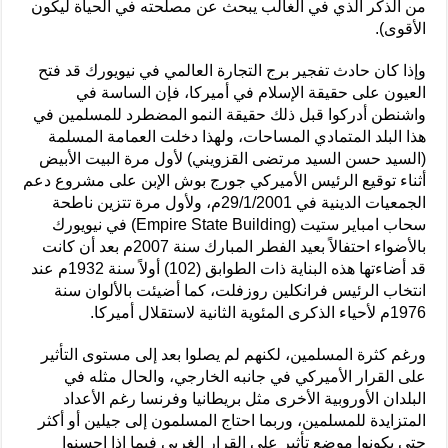
من الذكر الذي في الغالب يبحث عن مصلحته في الحياة ليكون
الأقوى).
وإذا كان حادث تفجير برج التجارة العالمي في نيويورك قد فتح
العيون على حقيقة الإسلام في أميركا، فإن الساسة في
واشنطن أدركوا قبل ذلك حقيقة النمو المضطرد للمسلمين في
هذا البلد المتمادي المساحات، ولهذا دخلت العمامة المسلمة
(السيد حسن السيد مرتضى القزويني) لأول مرة البيت الأبيض
أثناء توقيع الرئيس الأميركي جورج بوش الإبن على مشروع دعم
الجمعيات الدينية في 29/1/2001م، ولأول مرة تتزين ناطحة
سحاب امباير ستيت (Empire State Building) في نيويورك
بالأضواء احتفالاً بعيد الفطر المبارك سنة 2007م بعد أن كانت
قد أضاءتها هذه البناية ذات الطوابق (102) أولاً سنة 1932م عند
انتخاب الرئيس فرانكلين روزفلت، كما أضيئت بالألوان سنة
1976م لأحياء الذكرى المئوية الثانية لاستقلال أميركا.
ورغم كثرة المسلمين، لكنهم لم يصلوا بعد إلى مستوى التأثير
على القرار الأميركي في جانبه الخارجي، والحال مثله في
البلدان الأوروبية الأخرى مثل بريطانيا وفرنسا رغم الأعداد
المتزايدة للمسلمين، وربما احتاج المسلمون إلى جيلين أو أكثر
حتى يكونوا موضع تأثير على القرار الغربي فيما إذا احسنوا