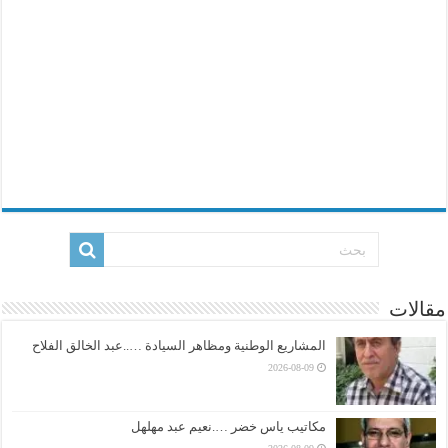
مقالات
المشاريع الوطنية ومظاهر السيادة …..عبد الخالق الفلاح
2026-08-09
مكاتيب ياس خضر ….نعيم عبد مهلهل