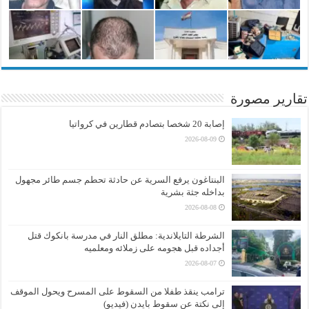
تقارير مصورة
إصابة 20 شخصا بتصادم قطارين في كرواتيا
2026-08-09
البنتاغون يرفع السرية عن حادثة تحطم جسم طائر مجهول
بداخله جثة بشرية
2026-08-08
الشرطة التايلاندية: مطلق النار في مدرسة بانكوك قتل
أجداده قبل هجومه على زملائه ومعلميه
2026-08-07
ترامب ينقذ طفلا من السقوط على المسرح ويحول الموقف
إلى نكتة عن سقوط بايدن (فيديو)