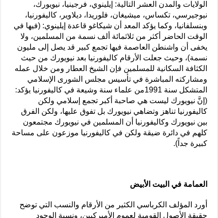
الولايات والمدن العشر التالية: إيلينوي، فرجينيا، نيويورك،
نيوجيرسي، تكساس، ميشيغان، فلوريدا، ديلاوير، كاليفورنيا،
وبنسلفانيا، وكما يؤكد المعد أن شيكاغو قاعدة إيلينوي: (فيها في
الوقت الحاضر أكثر من ثلاثمائة ألف نسمة من المسلمين، ولا
يخفى أن واشنطن العاصمة فيها تجمع كبير قد يصل إلى مليون
نسمة)، وحيث جعلت الأرقام كاليفورنيا بعد نيويورك من حيث
الكثافة السكانية للمسلمين فإن الشيخ العطار ومن خلال عمله
ومشاركته المباشرة في تأسيس مجلس الشورى الإسلامي
المتشكل سنة 1991من علماء سنة وشيعة في كاليفورنيا يؤكد:
(إنَّ نيويورك ليست هي صاحبة أكبر تجمع إسلامي ولكن
كاليفورنيا تناهز وتضاهي نيويورك بل تفوق عليها، ولكن الفرق
بين نيويورك وكاليفورنيا أن المسلمين في نيويورك مجتمعون
كلهم في دائرة ضيقة ولكن في كاليفورنيا موزعون على مساحة
كبيرة جداً).
العمامة في البيت الأبيض
أورد المؤلف الكرباسي الكثير من الأرقام والنسب التي توضح
حقيقة الأصول القومية لعموم الأميركيين، ونسبة الوجود