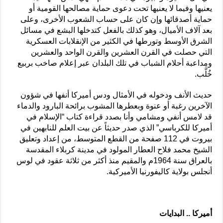
يعنيها وفيما لا يعنيها تحت دعوى حماية مصالحها القومية أو
حماية أصدقائها وإن كان على حساب الشعوب الأخرى، وعلى
بعد آلاف الأميال، وهو كذلك بالفعل كتدخلها البشع في مسائل
الشرق الأوسط وتورطها في الكثير من الإنقلابات العسكرية
التي حصلت في القرن العشرين والقرن الواحد والعشرين
ومداعبة أحلام الشباب في تلك البلدان عبر إعلام صاخب بربيع
خُلَّب.
حديث الأنف ودخوله في الأمثال ودس أميركا أنفها في شؤون
الآخرين رغبة أو عنوة وبعطرها المشوب برائحة البارود والدماء
قد لامس أنفي ومشامي وأنا بصدد قراءة كتاب “الإسلام في
أميركا للكرباسي” الذي صدر حديثاً عن بيت العلم للنابهين في
بيروت في 112 صفحة من القطع المتوسط، من إعداد وتعليق
الشيخ محمد فلاح العطار المولود في مدينة كربلاء المقدسة
بالعراق سنة 1964م والمقيم منذ أكثر من ثلاثة عقود في لوس
أنجلس بولاية كاليفورنيا الأميركية.
أميركا .. البدايات