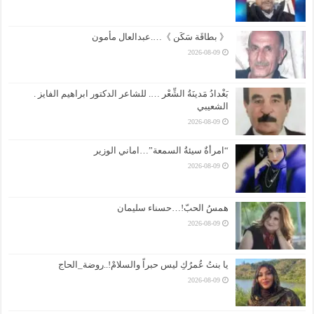
《 بطاقَة سَكَن 》….عبدالعال مأمون
2026-08-09
بَغْدادُ مَدينَةُ الشِّعْر …. للشاعر الدكتور ابراهيم الفايز .
الشعيبي
2026-08-09
“امرأةٌ سيئةُ السمعة”…اماني الوزير
2026-08-09
همسُ الحبّ!…حسناء سليمان
2026-08-09
يا بنتُ عُمرُكِ ليس حبراً والسلامْ!..روضة_الحاج
2026-08-09