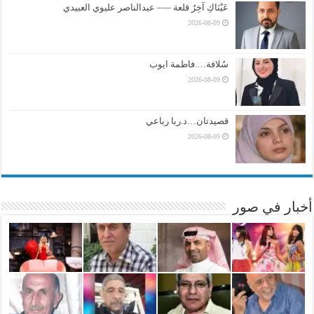
عَيْنَاكِ آخِرُ قلعة —– عبدالناصر عليوي العبيدي
2026-08-09
سُلافة….فاطمة ايوب
2026-08-09
قصيدتان…د.ربا رباعي
2026-08-09
أخبار في صور