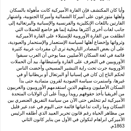
وأيا كان المكتشف فإن القارة الأميركية كانت مأهولة بالسكان
وأهلها متوزعون على أميركا الشمالية وأميركا الجنوبية، واشتهار
القارتين باللغات الإنكليزية والفرنسية والإسبانية والبرتغالية إلى
جانب لغات أخرى أكثرها محلية إنما هو خاضع للحملات التي
انطلقت من القارة الأوروبية للإستيلاء على القارة الأميركية
وثرواتها وإخضاع أهلها لسياسة الإستعمار والإستحمار والعبودية،
على أن بعض المصادر التاريخية ترى أن مفردات عربية كثيرة
قائمة في لغة السكان الأصليين مما يوحي أن العرب سبقوا
الأوروبيين في التعرف على القارة واستيطانها، بيد أن الحملات
الأوروبية جرت تحت راية التبشير المسيحي وأخضت الناس
لحكم التاج إن كان في إسبانيا أو البرتغال أو بريطانيا أو في
غيرها، واستمرت سياسة العبودية لقرون متمادية حتى بدأ
السكان الأصليون ومثلهم الذين استقدمهم الأوروبيون والغربيون
من أفريقيا بأخذ حقوقهم رويداً رويداً على أن الولايات المتحدة
الأميركية لم تتخلص حتى الآن من سياسة التفريق العنصري بين
السكان وما زالت تداعياتها قائمة حتى اليوم في عدد غير قليل
من مظاهر الحياة رغم قانون تحرير العبيد الذي أطلقه الرئيس
الأميركي ابراهام لنكولن في الأول من يناير كانون الثاني
1863م.