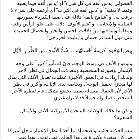
الفضولي “يدس أنفه في كل شيء” أو “يدس أنفه فيما يعنيه
وفيما لا يعنيه” أو “دس أنفه في التراب” أي أرغمه على شيء لا
يرغب به، أو “شامخ بأنفه” دلالة على صفة الكبرياء بصورتيها
السلبية والإيجابية، أو “شم الأنوف” دلالة على علو الرأس رفعة
ومقاماً وبما فيها من دلالات الحسن والخير والخصال الحميدة
مثل قول الشاعر حسان بن ثابت الخزرجي:
بِيضُ الوُجُوهِ، كَرِيمةٌ أَحْسابُهُم … شُمُّ الأَنُوفِ من الطِّرازِ الأَوَّلِ
ولوقوع الأنف في وسط الوجه، فإنَّ له تأثيراً كبيراً على وجه
الإنسان وصورته الشخصية ومعدلات الجمال في نظر الآخر،
ولذلك ازدادت في العقود الأخيرة عمليات تعديل الأنف التي يقال
لها مجازاً “تجميل الوجه”، وبخاصة لدى الإناث، وأكرر في نظر
الآخر لأن الجمال مسألة نسبية تخضع بشكل عام لنظرة الآخر
للشخص، فما أراه جميلاً قد لا يراه غيري.
ولكن ما علاقة الولايات المتحدة الأميركية بالأنف والأمثال
الشعبية؟
تبدو العلاقة قائمة واضحة إذا ما أخذنا بنظر الإعتبار تدخل أميركا
في كل صغيرة وكبيرة في هذا العالم، فهي تدس أنفها فيما