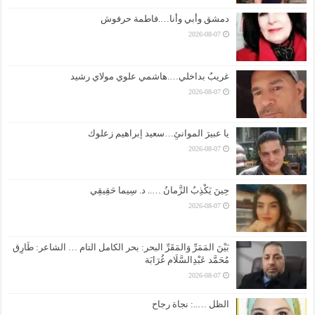
دمشق وأبي وأنا….فاطمة حرفوش
2026-08-07
غريبٌ بداخلي….هاشمي علوي مولاي رشيد
2026-08-07
يا عبيرَ الموانئِ…سعيد إبراهيم زعلوك
2026-08-07
حِينَ يَكْذِبُ الزَّمانُ ….. د. سِيما حَقِيقِي
2026-08-07
بَيْنَ المَمَرِّ وَالمَقَرِّ البحر: بحر الكامل التام … الشاعر: طَارِق
مُحَمَّد عَبْدِالسَّلَام غُرَابَة
2026-08-07
الظل …..: نجاة رجاح