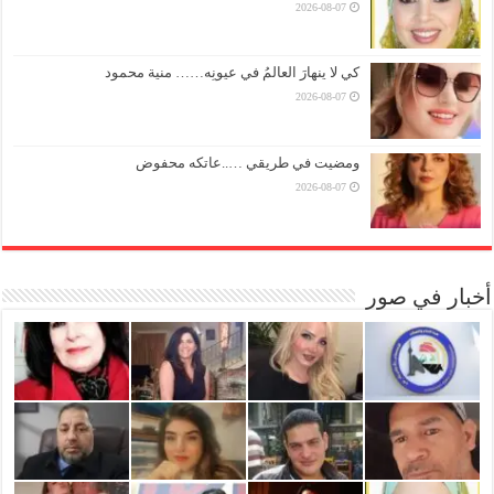
2026-08-07
كي لا ينهارَ العالمُ في عيونِه…… منية محمود
2026-08-07
ومضيت في طريقي …..عاتكه محفوض
2026-08-07
أخبار في صور