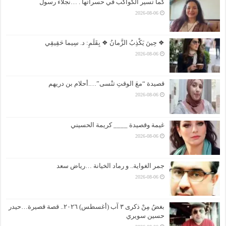
كما تسير الكواكب في حسراتها . …نجلاء رسول
2026-08-06
❖ حِينَ يَكْذِبُ الزَّمانُ ❖ بِقَلَمِ: د. سِيما حَقِيقِي
2026-08-06
قصيدة “معَ الوقتِ تنْسى”….أحلام بن دريهم
2026-08-06
غيمة وقصيدة ____ كريمة الحسيني
2026-08-06
جمر الغواية.. و رماد الخيانة …رياض سعد
2026-08-06
بغضُ مِنْ ذكرى ٣ آب (أغسطس) ٢٠٢٦.. قصة قصيرة…حيدر
حسين سويري