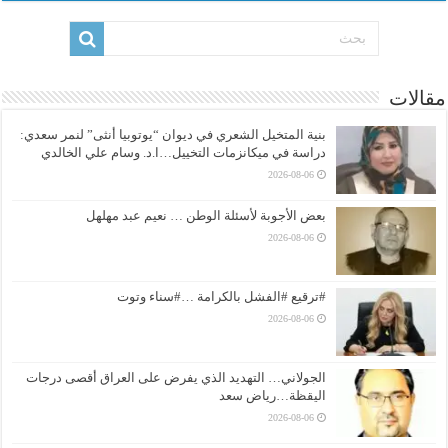
مقالات
بنية المتخيل الشعري في ديوان “يوتوبيا أنثى” لنمر سعدي:
دراسة في ميكانزمات التخييل…ا.د. وسام علي الخالدي
2026-08-06
بعض الأجوبة لأسئلة الوطن … نعيم عبد مهلهل
2026-08-06
#ترقيع #الفشل بالكرامة …#سناء وتوت
2026-08-06
الجولاني… التهديد الذي يفرض على العراق أقصى درجات
اليقظة…رياض سعد
2026-08-06