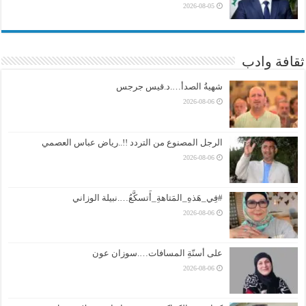
2026-08-05
ثقافة وادب
شهيةُ الصدأ….د.قيس جرجس
2026-08-06
الرجل المصنوع من التردد !!..رياض عباس العصمي
2026-08-06
#فِي_هَذهِ_المَتاهةِ_أَتسكَّعُ….نبيلة الوزاني
2026-08-06
على أسنّةِ المسافات….سوزان عون
2026-08-06