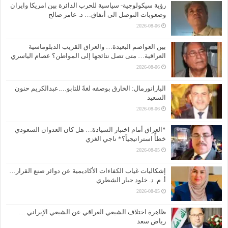
رؤية سيكولوجية- سياسية للحرب الدائرة بين امريكا وايران
وصعوبات التوصل الى أتفاق… د. عامر صالح
2026-08-06
بين العواصم البعيدة… والعراق القريب الدبلوماسية
العراقية… متى تصل نتائجها إلى المواطن؟ عصام الياسري
2026-08-06
البارانورمال: الخارق بوصفه لغةً للتابو….عبدالكريم حنون
السعيد
2026-08-06
*العراق أمام اختبار السيادة… هل كان العدوان السعودي
خطأً استراتيجياً؟* ناجي الغزي
2026-08-05
إشكاليات غياب الكفاءات الأكاديمية عن دوائر صنع القرار…
أ. م. د. خلود جبار الشطري
2026-08-05
ظاهرة اختلاف الشيعي العراقي عن الشيعي الإيراني …
رياض سعد