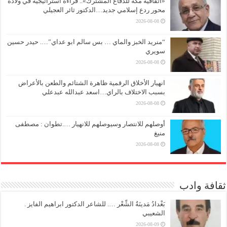
«اتفاقية مكة للدفاع المشترك».. قراءة استراتيجية في ولادة
محور ردع إسلامي جديد…الدكتور ثائر العجيلي
2026-08-08
“منريد الخبز والماي … بس سالم ابو عداي”…. حيدر حسين
سويري
2026-08-08
انهيار الأخلاق الرقمية ظاهرة الشتائم والطعن بالأعراض
بسبب الاختلاف بالراي…اسعد عبدالله عبدعلي
2026-08-08
أوصلهم للانتصار وسيوصلهم للانهيار ….تطوان : مصطفى
منيغ
2026-08-08
ثقافة وادب
بَغْدادُ مَدينَةُ الشِّعْر …. للشاعر الدكتور ابراهيم الفايز .
الشعيبي
2026-08-09