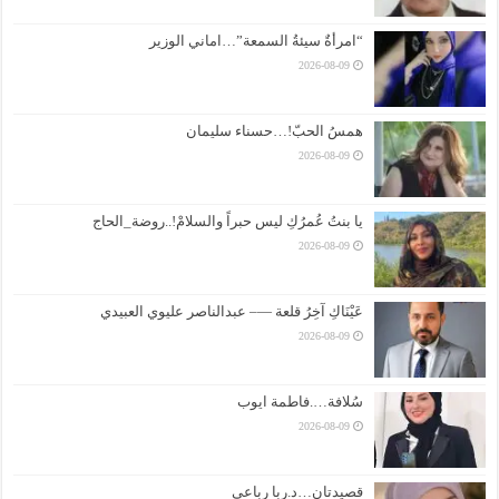
“امرأةٌ سيئةُ السمعة”…اماني الوزير
2026-08-09
همسُ الحبّ!…حسناء سليمان
2026-08-09
يا بنتُ عُمرُكِ ليس حبراً والسلامْ!..روضة_الحاج
2026-08-09
عَيْنَاكِ آخِرُ قلعة —– عبدالناصر عليوي العبيدي
2026-08-09
سُلافة….فاطمة ايوب
2026-08-09
قصيدتان…د.ربا رباعي