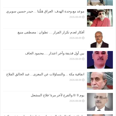
موعد مع وحدة الهدف: العراق هَمُّنا …حيدر حسين سويري
2026-08-09
أفكار لعدم تكرار الفرار … تطوان : مصطفى منيغ
2026-08-09
بين أول قذيفة وآخر اعتذار ….محمود الجاف
2026-08-09
اتفاقية مكة …والتساؤلات عن المغزى…عبد الخالق الفلاح
2026-08-09
يوم 8 /8 والفرح لآخر مرة! فلاح المشعل
2026-08-08