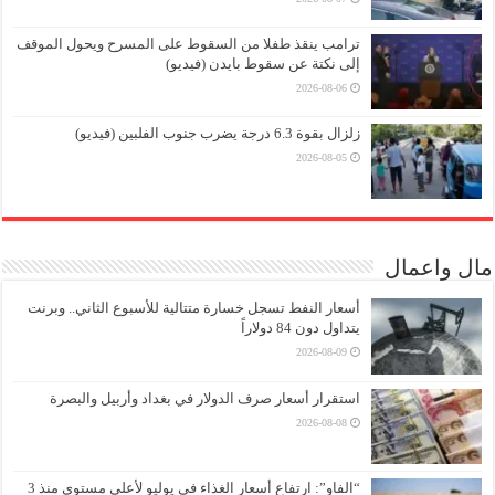
ترامب ينقذ طفلا من السقوط على المسرح ويحول الموقف
إلى نكتة عن سقوط بايدن (فيديو)
2026-08-06
زلزال بقوة 6.3 درجة يضرب جنوب الفلبين (فيديو)
2026-08-05
مال واعمال
أسعار النفط تسجل خسارة متتالية للأسبوع الثاني.. وبرنت
يتداول دون 84 دولاراً
2026-08-09
استقرار أسعار صرف الدولار في بغداد وأربيل والبصرة
2026-08-08
“الفاو”: ارتفاع أسعار الغذاء في يوليو لأعلى مستوى منذ 3