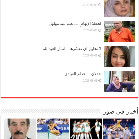
2026-08-09
لحظةُ الإلهامِ …..نعيم عبد مهلهل
2026-08-08
لا تحاول ان تفسّرها…انمار العبدالله
2026-08-08
خذلان .. ..حذام العبادي
2026-08-08
أخبار في صور