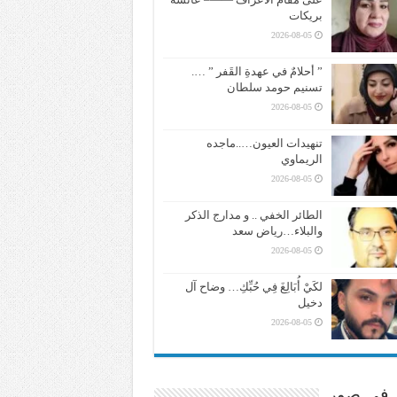
بريكات
2026-08-05
” أحلامٌ في عهدةِ القَفر ” ….
تسنيم حومد سلطان
2026-08-05
تنهيدات العيون…..ماجده
الريماوي
2026-08-05
الطائر الخفي .. و مدارج الذكر
والبلاء…رياض سعد
2026-08-05
لكَيْ أُبَالِغَ فِي حُبِّكِ… وضاح آل
دخيل
2026-08-05
ر في صور