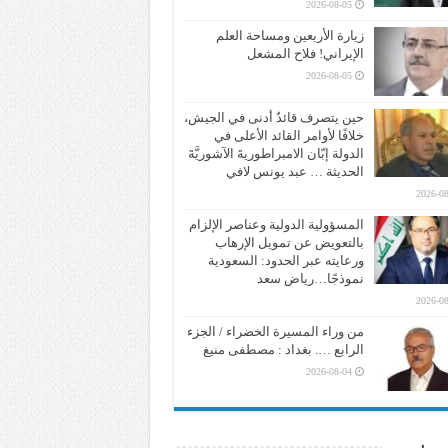
2026-08-05
زيارة الأربعين ومساحة العلم
الإيراني! فلاح المشعل
2026-08-05
حين يتصرف قائدٌ أدنى في الجيش،
خلافًا لأوامر القائد الأعلى في
الدولة إبّان الامبراطوريةَ الآشوريَّةَ
الحديثة … عبد يونس لافي
2026-08
المسؤولية الدولية وعناصر الإلزام
بالتعويض عن تمويل الإرهاب
ورعايته عبر الحدود: السعودية
نموذجًا…رياض سعد
2026-08
من وراء المسيرة الخضراء / الجزء
الرابع …. بغداد : مصطفى منيغ
2026-08-04