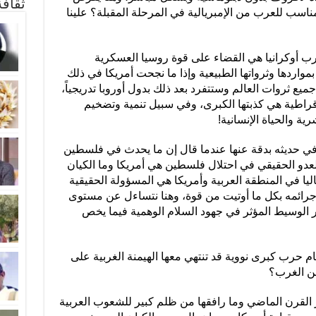
ثقاف
ناسب للعرب من الإمبريالية في المرحلة المقبلة؟ علينا
حرب أوكرانيا هي القضاء على قوة روسيا العسكرية
 بمواردها وثرواتها الطبيعية وإذا ما نجحت أمريكا في ذلك
ع ثروات العالم وستتفرد بعد ذلك بدول أوروبا تدريجياً،
موقراطية هي كذبتها الكبرى، وفي سبيل تنمية وتضخيم
ة والحياة الإنسانية!
ي حديثه بدقة عنها عندما قال إن ما يحدث في فلسطين
لعدو الحقيقي في احتلال فلسطين هي أمريكا وما الكيان
ا حاليا في المنطقة العربية وأمريكا هي المسؤولة الحقيقية
جرائمه بكل ما أوتيت من قوة، وهنا نتساءل عن مستوى
 الوسيط المؤثر في جهود السلام الوهمية فيما يخص
يام حرب كبرى نووية قد تنتهي معها الهيمنة الغربية على
من الغرب؟
القرن الماضي وما رافقها من ظلم كبير للشعوب العربية