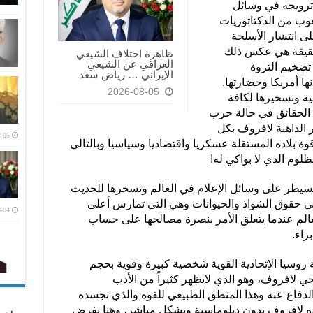
 ترويجه في وسائل
شعوب من الدكتاتوريات
لى انتشار الأسلحة
لحقيقة هي عكس ذلك
ظاهرة اختلاف الشيعي
العراقي عن الشيعي
 تضخيم الثروة
الإيراني … رياض سعد
ا أمريكا وحضارتها.
2026-08-05
الية وتسخيرها لكافة
 الحقائق في حالة حرب
 الداهية لافروف بكل
-05
ة بلاده المستقلة عسكريا واقتصاديا وسياسيا وبالتالي
وم الذي لا بواكي له!
تسيطر على وسائل الإعلام في العالم وتسخرها للحديث
تى حقوق الشواذ والحيوانات وهي التي تمارس أعلى
-04
الم عندما يتعلق الأمر بنصرة مصالحها على حساب
براء.
روسيا الإتحادية القوية شخصية كبيرة وقوية بحجم
ي لافروف، وهو الذي لايظهر كثيراً من الأدب
الدفاع عنه وهذا المنطق الطبيعي للقوه والذي تجسده
ده لافروف بدون دبلوماسية وبشكل مباشر، وهنا يفرض