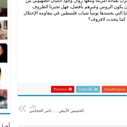
ب بقيادة أمريكا ومعها زوال وجود الكيان الصهيوني من
أن يكون الروس وغيرهم بأفضل، فهل تجبرنا الظروف
نا التي يجسدها يومياً شباب فلسطين في مقاومة الإحتلال
Pinterest
LinkedIn
Stumbleupon
التالي
الخميس الأبيض …. ثامر الحجامي
أخبا