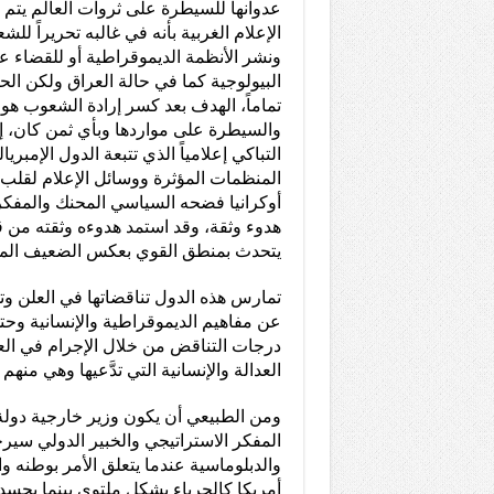
عدوانها للسيطرة على ثروات العالم يتم
الإعلام الغربية بأنه في غالبه تحريراً لل
ونشر الأنظمة الديموقراطية أو للقضاء ع
البيولوجية كما في حالة العراق ولكن ا
تماماً، الهدف بعد كسر إرادة الشعوب هو
والسيطرة على مواردها وبأي ثمن كان، إنه
التباكي إعلامياً الذي تتبعة الدول الإمبري
المنظمات المؤثرة ووسائل الإعلام لقلب
أوكرانيا فضحه السياسي المحنك والمفكر
هدوء وثقة، وقد استمد هدوءه وثقته من قو
يتحدث بمنطق القوي بعكس الضعيف المظل
تمارس هذه الدول تناقضاتها في العلن و
عن مفاهيم الديموقراطية والإنسانية وح
درجات التناقض من خلال الإجرام في الع
العدالة والإنسانية التي تدَّعيها وهي منهم 
ومن الطبيعي أن يكون وزير خارجية دولة 
المفكر الاستراتيجي والخبير الدولي سيرج
والدبلوماسية عندما يتعلق الأمر بوطنه و
أمريكا كالحرباء بشكل ملتوي بينما يجس