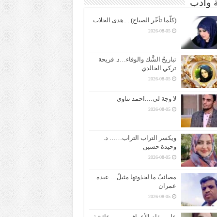
ة وادب
(كلّما تأخّر الصباح).. ..هدى الجلاب
2026-08-05
تباريحُ الشَّك والوفاء…د. فريحة
تركي الخالدي
2026-08-05
لا وجهَ لي….احمد نناوي
2026-08-05
ويكسر التراب التراب…… د.
وحيدة حسين
2026-08-05
مصائبُ ما لجذوتها مثيلُ….عبده
عمران
2026-08-05
على مقام الأعراف ——– عائشة