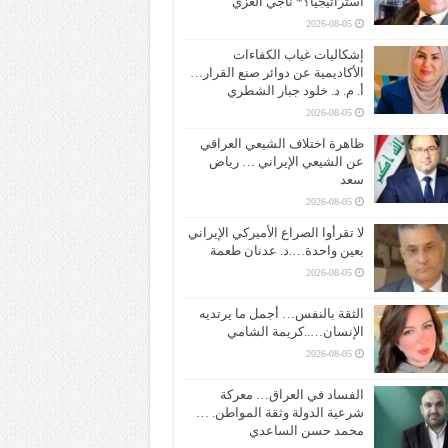
استراتيجياً؟* ناجي الغزي
2026-08-05
إشكاليات غياب الكفاءات
الأكاديمية عن دوائر صنع القرار…
أ. م. د. خلود جبار الشطري
2026-08-05
ظاهرة اختلاف الشيعي العراقي
عن الشيعي الإيراني … رياض
سعد
2026-08-05
لا تقرأوا الصراع الأميركي الإيراني
بعين واحدة….د. عدنان طعمة
2026-08-05
الثقة بالنفس… أجمل ما يرتديه
الإنسان…..كريمة الشامي
2026-08-05
الفساد في العراق… معركة
شرعية الدولة وثقة المواطن. …
محمد حسن الساعدي