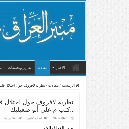
الاخبار
مقالات
تقارير وتحقيقات
ثق
الرئيسية
/
مقالات
/
نظرية لافروف حول احتلال فل
نظرية لافروف حول احتلال 
..كتب م.علي أبو صعيليك
2022-10-15
اضف تعليق
267 زيارة
منبر العراق الحر :