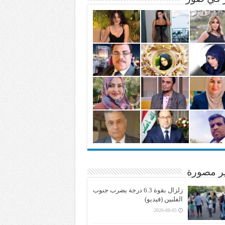
ير مصورة
زلزال بقوة 6.3 درجة يضرب جنوب
الفلبين (فيديو)
2026-08-05