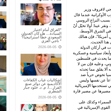
رجي لافروف وزير
ب الأوكرانية عندما قال
 بسبب النزاع الروسي
تقر عينا: أولا تخيّل أنّ
*العراق أمام اختبار
اع في الشرق الأوسط،
السيادة… هل كان العدوان
 أمريكا”، فإن هنالك
السعودي خطأً استراتيجياً؟
* ناجي الغزي
 هذا الحديث.
2026-08-05
 في أركان الدولة
وأبعاد سياسية وعسكرية
 ما يحدث في فلسطين
وني، وعليه فإن من لا
ألا يقلق مما تحدثه
وسيا تخوض حرباً ضد
إشكاليات غياب الكفاءات
فاعاَ عن نفسها وليس
الأكاديمية عن دوائر صنع
تي تستخدمها الإمبريالية
القرار…أ. م. د. خلود جبار
الشطري
 مصيرها عن مصير قارة
2026-08-05
 السمراء وكذلك على
لقوى الإمبريالية في