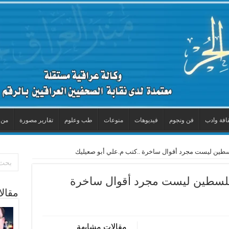
افة وادب
فن ونجوم
فيديوهات
منوعات
طب وعلوم
تقارير مصورة
من 
سطين ليست مجرد أقوال ساخرة ..كتب م.علي أبو صعيليك
فلسطين ليست مجرد أقوال ساخرة
مقال
مقالات مشابهة