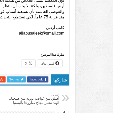
فإن المعظم يتمنى الخلاص من هيمنة الغر
أرض فلسطين، ولكننا لا يجب أن ننتظر 
والفوضى العالمية بأن نستعيد أسباب قوت
منذ قرابة 75 عاماً، لكي نستطيع التحدث كما يتحدث لافروف؟
كاتب أردني
aliabusaleek@gmail.com
شارك هذا الموضوع:
فيس بوك
X
Twitter
Facebook
شاركها
السابق
أطلق من غواصة نووية من صنعها..
الهند تختبر بنجاح صاروخا باليستيا
اترك رد