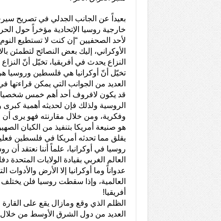
بعيداً عن الجانب الجدلي في تصريح سي
خارجية روسيا الإتحادية مؤخراً حول الحر
لأحد الصحفيين “إن كنت لا تستطيع النوم
الأوكراني، إليك بعض النصائح لتطمئن بالا، و
النزاع يحدث في أفريقيا، تخيّل أنّ النز
تخيّل أنّ أوكرانيا هي فلسطين وروسيا هي
العديد من الجوانب التي يمكن قراءتها في
قد يكون لافروف أحد أهم خمس شخصيات
الروسية ولذلك فإن لحديثه أهمية كبرى 
وفكرية، ومن خلال مقارنته فهو يرى أن
هو صنيعة أمريكا بتنفيذ من الكيان الصهي
يقلق مما تحدثه أمريكا في فلسطين فعليه 
روسيا في أوكرانيا، علماً أننا نعتقد أن ر
العالم الغربي بقيادة الولايات المتحدة د
عدواناً وما أوكرانيا إلا الأرض والأدوات ال
العالمية، وإذا سقطت روسيا فلن يختلف
أفريقيا!
الظلم الذي وقع ومازال يقع على القارة
العديد من دول الشرق الأوسط من خلال ا