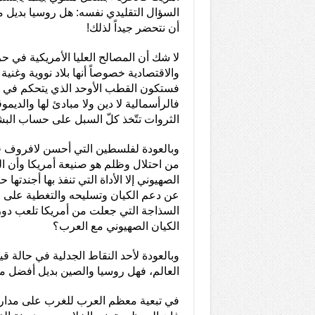
السؤال التقليدي نفسه: هل روسيا بديل م
أن نتحضر جيداً لذلك!
لا شك أن المصالح العليا الأمريكية في 
والاقتصادية خصوصاً أنها بلاد نووية وغنية
فستكون القطب الأوحد الذي يتحكم في جمي
فالرأسمالية لا دين ولا مبادئ لها والدي
الثروات تتّخذ كلّ السبل على حساب البشري
وبالعودة لفلسطين التي أحسن لافروف ف
من احتلال وظلم هو صنيعة أمريكا وأن ا
الصهيوني إلا الأداة التي تنفذ بها أجندته
عن دعم الكيان وتسليحه والتغطية على 
السذاجة التي جعلت من أمريكا تلعب دور
الكيان الصهيوني مع العرب؟
وبالعودة لأحد النقاط الجدلية في حالة ق
العالم، فهل روسيا والصين بديل أفضل 
في تبعية معظم العرب للغرب على مدار 