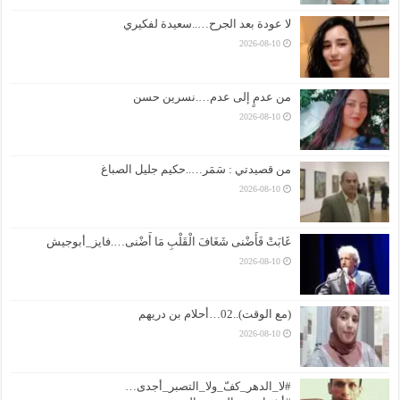
لا عودة بعد الجرح…..سعيدة لفكيري
2026-08-10
من عدمٍ إلى عدم….نسرين حسن
2026-08-10
من قصيدتي : سَمَر…..حكيم جليل الصباغ
2026-08-10
غَابَتْ فَأَضْنى شَغَافَ الْقَلْبِ مَا أَضْنى….فايز_أبوجيش
2026-08-10
(مع الوقت)..02…أحلام بن دريهم
2026-08-10
#لا_الدهر_كفّ_ولا_التصبر_أجدى…