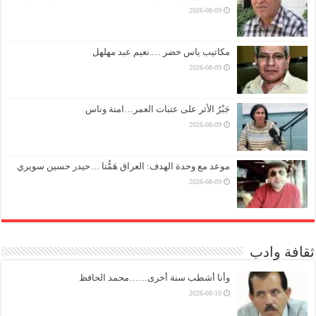
2026-08-09
مكاتيب ياس خضر ….نعيم عبد مهلهل
2026-08-09
جَبْرُ الأثر على عتبات العمر…امنة وناس
2026-08-09
موعد مع وحدة الهدف: العراق هَمُّنا …حيدر حسين سويري
2026-08-09
ثقافة وادب
وأنا أشطب سنة أخرى……محمد الحافظ
2026-08-10