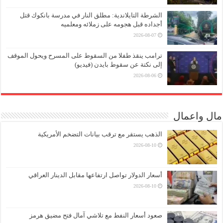
الشرطة التايلاندية: مطلق النار في مدرسة بانكوك قتل
أجداده قبل هجومه على زملائه ومعلميه
2026-08-07
ترامب ينقذ طفلا من السقوط على المسرح ويحول الموقف
إلى نكتة عن سقوط بايدن (فيديو)
2026-08-06
مال واعمال
الذهب يستقر مع ترقب بيانات التضخم الأمريكية
2026-08-10
أسعار الدولار تواصل ارتفاعها مقابل الدينار العراقي
2026-08-10
صعود أسعار النفط مع تلاشي آمال فتح مضيق هرمز