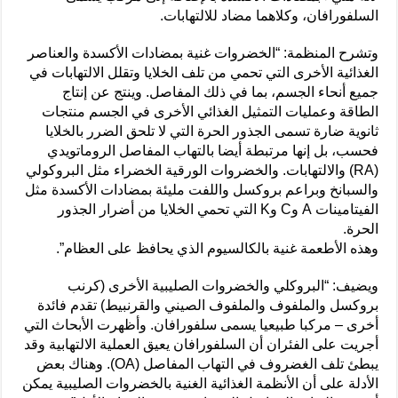
السلفورافان، وكلاهما مضاد للالتهابات.
وتشرح المنظمة: “الخضروات غنية بمضادات الأكسدة والعناصر
الغذائية الأخرى التي تحمي من تلف الخلايا وتقلل الالتهابات في
جميع أنحاء الجسم، بما في ذلك المفاصل. وينتج عن إنتاج
الطاقة وعمليات التمثيل الغذائي الأخرى في الجسم منتجات
ثانوية ضارة تسمى الجذور الحرة التي لا تلحق الضرر بالخلايا
فحسب، بل إنها مرتبطة أيضا بالتهاب المفاصل الروماتويدي
(RA) والالتهابات. والخضروات الورقية الخضراء مثل البروكولي
والسبانخ وبراعم بروكسل واللفت مليئة بمضادات الأكسدة مثل
الفيتامينات A وC وK التي تحمي الخلايا من أضرار الجذور
الحرة.
وهذه الأطعمة غنية بالكالسيوم الذي يحافظ على العظام”.
ويضيف: “البروكلي والخضروات الصليبية الأخرى (كرنب
بروكسل والملفوف والملفوف الصيني والقرنبيط) تقدم فائدة
أخرى – مركبا طبيعيا يسمى سلفورافان. وأظهرت الأبحاث التي
أجريت على الفئران أن السلفورافان يعيق العملية الالتهابية وقد
يبطئ تلف الغضروف في التهاب المفاصل (OA). وهناك بعض
الأدلة على أن الأنظمة الغذائية الغنية بالخضروات الصليبية يمكن