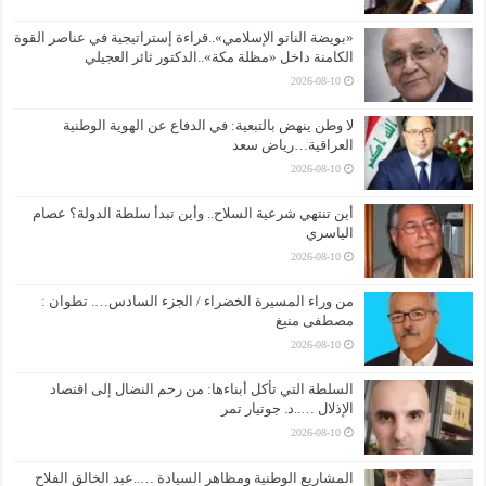
«بويضة الناتو الإسلامي»..قراءة إستراتيجية في عناصر القوة
الكامنة داخل «مظلة مكة»..الدكتور ثائر العجيلي
2026-08-10
لا وطن ينهض بالتبعية: في الدفاع عن الهوية الوطنية
العراقية…رياض سعد
2026-08-10
أين تنتهي شرعية السلاح.. وأين تبدأ سلطة الدولة؟ عصام
الياسري
2026-08-10
من وراء المسيرة الخضراء / الجزء السادس…. تطوان :
مصطفى منيغ
2026-08-10
السلطة التي تأكل أبناءها: من رحم النضال إلى اقتصاد
الإذلال …..د. جوتيار تمر
2026-08-10
المشاريع الوطنية ومظاهر السيادة …..عبد الخالق الفلاح