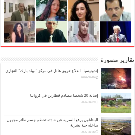
تقارير مصورة
إندونيسيا.. اندلاع حريق هائل في مركز “نيباه بارك” التجاري
2026-08-10
إصابة 20 شخصا بتصادم قطارين في كرواتيا
2026-08-09
البنتاغون يرفع السرية عن حادثة تحطم جسم طائر مجهول
بداخله جثة بشرية
2026-08-08