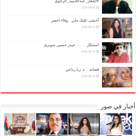
#أشعار_عبدالحميد_الرجوي
2026-08-10
أخشى عليك منّي…وفاء اخضر
2026-08-10
استنكار …….. حيدر حسين سويري
2026-08-10
قصائد….د. ربا رباعي
2026-08-10
أخبار في صور