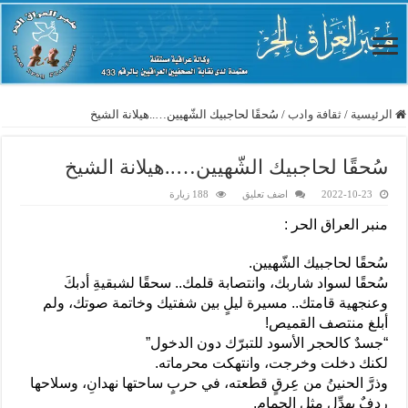
الرئيسية
/
ثقافة وادب
/
سُحقًا لحاجبيك الشّهيين…..هيلانة الشيخ
سُحقًا لحاجبيك الشّهيين…..هيلانة الشيخ
2022-10-23
اضف تعليق
188 زيارة
منبر العراق الحر :
سُحقًا لحاجبيك الشّهيين.
سُحقًا لسواد شاربك، وانتصابة قلمك.. سحقًا لشبقيةِ أدبكَ
وعنجهية قامتك.. مسيرة ليلٍ بين شفتيك وخاتمة صوتك، ولم
أبلغ منتصف القميص!
“جسدٌ كالحجر الأسود للتبرّك دون الدخول”
لكنك دخلت وخرجت، وانتهكت محرماته.
وذرَّ الحنينُ من عِرقٍ قطعته، في حربٍ ساحتها نهدانِ، وسلاحها
ردفٌ يهدِّل مثل الحمام.