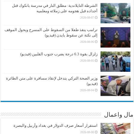
الشرطة التايلاندية: مطلق النار في مدرسة بانكوك قتل
أجداده قبل هجومه على زملائه ومعلميه
2026-08-07
ترامب ينقذ طفلا من السقوط على المسرح ويحول الموقف
إلى نكتة عن سقوط بايدن (فيديو)
2026-08-06
زلزال بقوة 6.3 درجة يضرب جنوب الفلبين (فيديو)
2026-08-05
وزير الصحة التركي يتدخل لإنقاذ مسافرة على متن الطائرة
(فيديو)
2026-08-04
مال واعمال
استقرار أسعار صرف الدولار في بغداد وأربيل والبصرة
2026-08-08