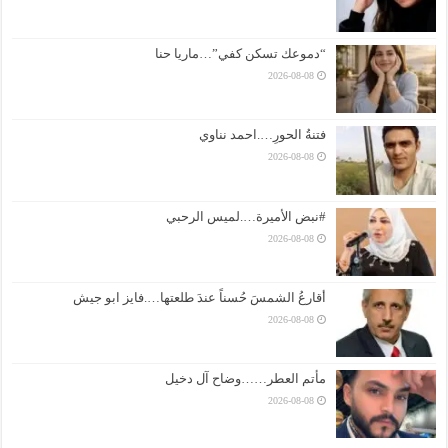
“دموعك تسكن كفي”…ماريا حنا
2026-08-08
فتنةُ الحورِ….احمد نناوي
2026-08-08
#نبض الأميرة….لميس الرحبي
2026-08-08
أقارعُ الشمسَ حُسناً عندَ طلعتها….فايز ابو جيش
2026-08-08
مأتم العطر……وضاح آل دخيل
2026-08-08