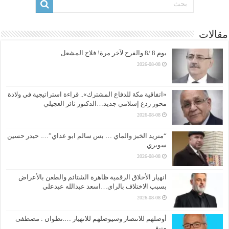
مقالات
يوم 8 /8 والفرح لآخر مرة! فلاح المشعل
2026-08-08
«اتفاقية مكة للدفاع المشترك».. قراءة استراتيجية في ولادة
محور ردع إسلامي جديد…الدكتور ثائر العجيلي
2026-08-08
“منريد الخبز والماي … بس سالم ابو عداي”…. حيدر حسين
سويري
2026-08-08
انهيار الأخلاق الرقمية ظاهرة الشتائم والطعن بالأعراض
بسبب الاختلاف بالراي…اسعد عبدالله عبدعلي
2026-08-08
أوصلهم للانتصار وسيوصلهم للانهيار ….تطوان : مصطفى
منيغ