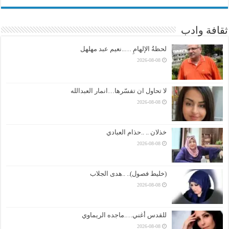
ثقافة وادب
لحظةُ الإلهامِ …..نعيم عبد مهلهل
2026-08-08
لا تحاول ان تفسّرها…انمار العبدالله
2026-08-08
خذلان .. ..حذام العبادي
2026-08-08
(خليط فصول).. ..هدى الجلاب
2026-08-08
للقدس أغني….ماجده الريماوي
2026-08-08