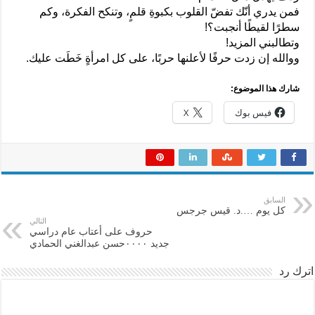
فمن يدري أنّك تفضّ القلوب بكبوةِ قلمٍ، وتنكح الفكرة، وكم
سطرًا لقيطًا أنجبت؟!
وتطالبني المزيد!
ووالله إن زدت حرفًا لأعلنها حربًا، على كل امرأةٍ خَطَت عليك.
شارك هذا الموضوع:
فيس بوك
X
السابق
كل يوم ….د. قيس جرجس
التالي
حروف على أعتاب عام دراسي
جديد ٠٠٠٠حسن عبدالغني الحمادي
اترك رد