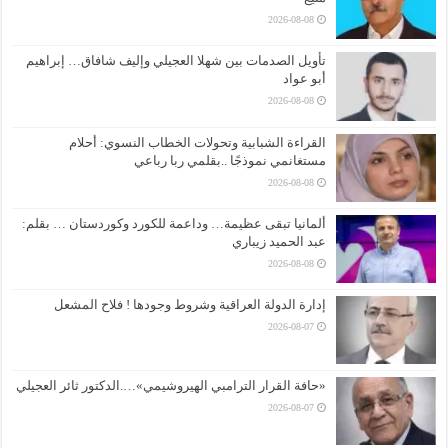
2026-08-08
تأويل الصدمات بين شهلا العجيلي وإليف شافاق… إبراهيم
أبو عواد
2026-08-08
القراءة الشبابية وتحولات الخطاب النسوي: أحلام
مستغانمي نموذجًا ..بقلمي ربا رباعي
2026-08-08
ألمانيا تبقى عظيمة… وداعمة للكورد وكوردستان … بقلم:
عبد الحميد زيباري
2026-08-08
إدارة الدولة العراقية وشروط وجودها ! فلاح المشعل
2026-08-07
«حافة القرار الترامبي الهيروشيمي»….الدكتور ثائر العجيلي
2026-08-07