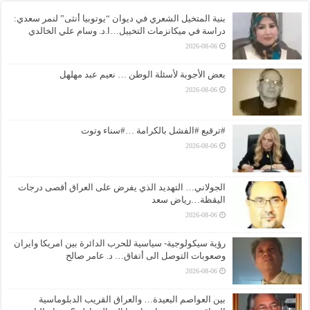
بنية المتخيل الشعري في ديوان “يوتوبيا أنثى” لنمر سعدي:
دراسة في ميكانزمات التخييل…ا.د. وسام علي الخالدي
2026-08-06
بعض الأجوبة لأسئلة الوطن … نعيم عبد مهلهل
2026-08-06
#ترقيع #الفشل بالكرامة …#سناء وتوت
2026-08-06
الجولاني… التهديد الذي يفرض على العراق أقصى درجات
اليقظة…رياض سعد
2026-08-06
رؤية سيكولوجية- سياسية للحرب الدائرة بين امريكا وايران
وصعوبات التوصل الى أتفاق… د. عامر صالح
2026-08-06
بين العواصم البعيدة… والعراق القريب الدبلوماسية