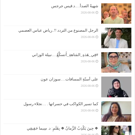
شهيةُ الصدأ….د.قيس جرجس
2026-08-06
الرجل المصنوع من التردد !!..رياض عباس العصمي
2026-08-06
#فِي_هَذهِ_المَتاهةِ_أَتسكَّعُ….نبيلة الوزاني
2026-08-06
على أسنّةِ المسافات….سوزان عون
2026-08-06
كما تسير الكواكب في حسراتها . …نجلاء رسول
2026-08-06
❖ حِينَ يَكْذِبُ الزَّمانُ ❖ بِقَلَمِ: د. سِيما حَقِيقِي
2026-08-06