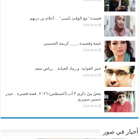
قصيدة “معَ الوقتِ تنْسى”….أحلام بن دريهم
2026-08-06
غيمة وقصيدة ____ كريمة الحسيني
2026-08-06
جمر الغواية.. و رماد الخيانة …رياض سعد
2026-08-06
بغضُ مِنْ ذكرى ٣ آب (أغسطس) ٢٠٢٦.. قصة قصيرة…حيدر
حسين سويري
2026-08-06
أخبار في صور