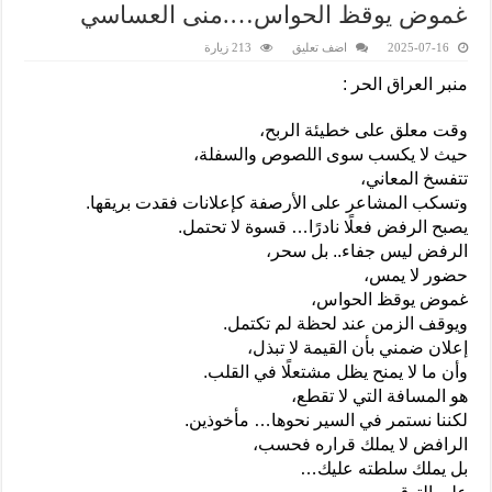
غموض يوقظ الحواس….منى العساسي
2025-07-16
اضف تعليق
213 زيارة
منبر العراق الحر :
وقت معلق على خطيئة الربح،
حيث لا يكسب سوى اللصوص والسفلة،
تتفسخ المعاني،
وتسكب المشاعر على الأرصفة كإعلانات فقدت بريقها.
يصبح الرفض فعلًا نادرًا… قسوة لا تحتمل.
الرفض ليس جفاء.. بل سحر،
حضور لا يمس،
غموض يوقظ الحواس،
ويوقف الزمن عند لحظة لم تكتمل.
إعلان ضمني بأن القيمة لا تبذل،
وأن ما لا يمنح يظل مشتعلًا في القلب.
هو المسافة التي لا تقطع،
لكننا نستمر في السير نحوها… مأخوذين.
الرافض لا يملك قراره فحسب،
بل يملك سلطته عليك…