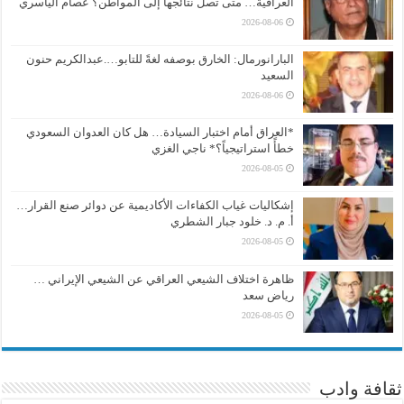
العراقية… متى تصل نتائجها إلى المواطن؟ عصام الياسري
2026-08-06
البارانورمال: الخارق بوصفه لغةً للتابو….عبدالكريم حنون
السعيد
2026-08-06
*العراق أمام اختبار السيادة… هل كان العدوان السعودي
خطأً استراتيجياً؟* ناجي الغزي
2026-08-05
إشكاليات غياب الكفاءات الأكاديمية عن دوائر صنع القرار…
أ. م. د. خلود جبار الشطري
2026-08-05
ظاهرة اختلاف الشيعي العراقي عن الشيعي الإيراني …
رياض سعد
2026-08-05
ثقافة وادب