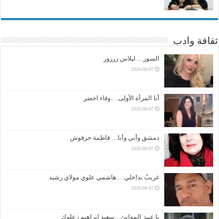
ثقافة وادب
السور….ليلاس زرزور
2026-08-07
أنا المرأة الأولى….وفاء اخضر
2026-08-07
دمشق وأبي وأنا….فاطمة حرفوش
2026-08-07
غريبٌ بداخلي….هاشمي علوي مولاي رشيد
2026-08-07
يا عبيرَ الموانئِ…سعيد إبراهيم زعلوك