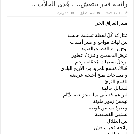
رائحة فجر ينتعش.. .. هُدى الجلاّب ..
2025-07-16
اضف تعليق
94 زيارة
منبر العراق الحر :
مُبَاركة كُلّ لَحظة تَسنبتُ همسة
بينَ لهاث مواجع و صبر أمنيات
بوح يزرع الفضاء بالضوء
يُزهرُ الياسمين و تَنزفُ عطور
ترحلُ نسيمات مُحمّلة بزخم
هُناكَ مُتسع للمزيد مِن الأريج البلدي
و مساحات تفتح أجنحة عريضة
للقمح الثريّ
لسنابل حالمة
لبراعم قد تأتي بما تعجز عنه الأيّام
تهمسُ زهور ملونة
و تغردُ بساتين غوطة
تشتهي الفضفضة
بين الظلال
رائحة فجر ينتعش