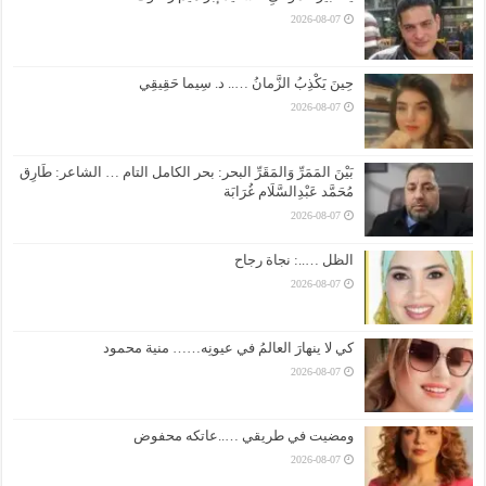
2026-08-07
حِينَ يَكْذِبُ الزَّمانُ ….. د. سِيما حَقِيقِي
2026-08-07
بَيْنَ المَمَرِّ وَالمَقَرِّ البحر: بحر الكامل التام … الشاعر: طَارِق
مُحَمَّد عَبْدِالسَّلَام غُرَابَة
2026-08-07
الظل …..: نجاة رجاح
2026-08-07
كي لا ينهارَ العالمُ في عيونِه…… منية محمود
2026-08-07
ومضيت في طريقي …..عاتكه محفوض
2026-08-07