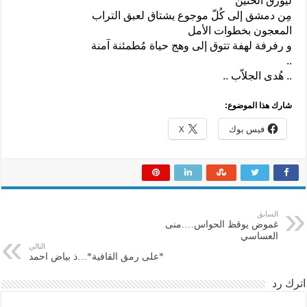
ليورق الحنين
مِن دمشق إلى كُلّ موجوع يشتاق لعبق التراب
المعجون بخطوات الأمل
و رفرفة لهفة تتوق إلى وهج حياة مُطمئنة آمنة
..
.. هُدى الجلاّب ..
شارك هذا الموضوع:
فيس بوك
X
السابق
غموض يوقظ الحواس….منى
العساسي
التالي
*على رمق القافية*…ذ بياض احمد
اترك رد