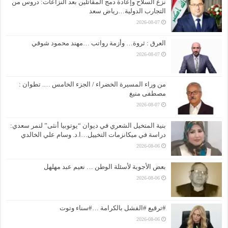
نزع السلاح وإعادة دمج المقاتلين بعد النزاعات: دروس من
التجارب الدولية…رياض سعد
2026-08-07
العرق : ثروة… وأزمة رواتب …مهند محمود شوقي
2026-08-07
من وراء المسيرة الخضراء / الجزء الخامس …. تطوان :
مصطفى منيغ
2026-08-07
بنية المتخيل الشعري في ديوان “يوتوبيا أنثى” لنمر سعدي:
دراسة في ميكانزمات التخييل…ا.د. وسام علي الخالدي
2026-08-06
بعض الأجوبة لأسئلة الوطن … نعيم عبد مهلهل
2026-08-06
#ترقيع #الفشل بالكرامة …#سناء وتوت
2026-08-06