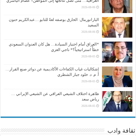
العراقية… متى تصل نتائجها إلى المواطن؟ عصام الياسري
2026-08-06
البارانورمال: الخارق بوصفه لغةً للتابو….عبدالكريم حنون
السعيد
2026-08-06
*العراق أمام اختبار السيادة… هل كان العدوان السعودي
خطأً استراتيجياً؟* ناجي الغزي
2026-08-05
إشكاليات غياب الكفاءات الأكاديمية عن دوائر صنع القرار…
أ. م. د. خلود جبار الشطري
2026-08-05
ظاهرة اختلاف الشيعي العراقي عن الشيعي الإيراني …
رياض سعد
2026-08-05
ثقافة وادب