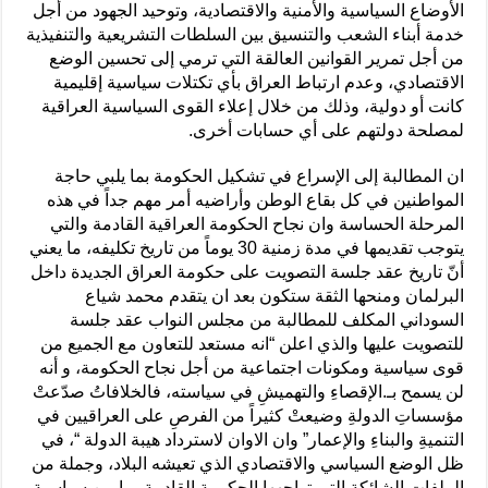
الأوضاع السياسية والأمنية والاقتصادية، وتوحيد الجهود من أجل
خدمة أبناء الشعب والتنسيق بين السلطات التشريعية والتنفيذية
من أجل تمرير القوانين العالقة التي ترمي إلى تحسين الوضع
الاقتصادي، وعدم ارتباط العراق بأي تكتلات سياسية إقليمية
كانت أو دولية، وذلك من خلال إعلاء القوى السياسية العراقية
لمصلحة دولتهم على أي حسابات أخرى.
ان المطالبة إلى الإسراع في تشكيل الحكومة بما يلبي حاجة
المواطنين في كل بقاع الوطن وأراضيه أمر مهم جداً في هذه
المرحلة الحساسة وان نجاح الحكومة العراقية القادمة والتي
يتوجب تقديمها في مدة زمنية 30 يوماً من تاريخ تكليفه، ما يعني
أنّ تاريخ عقد جلسة التصويت على حكومة العراق الجديدة داخل
البرلمان ومنحها الثقة ستكون بعد ان يتقدم محمد شياع
السوداني المكلف للمطالبة من مجلس النواب عقد جلسة
للتصويت عليها والذي اعلن “انه مستعد للتعاون مع الجميع من
قوى سياسية ومكونات اجتماعية من أجل نجاح الحكومة، و أنه
لن يسمح بـ.الإقصاءِ والتهميشِ في سياسته، فالخلافاتُ صدّعتْ
مؤسساتِ الدولةِ وضيعتْ كثيراً من الفرصِ على العراقيين في
التنميةِ والبناءِ والإعمار” وان الاوان لاسترداد هيبة الدولة “، في
ظل الوضع السياسي والاقتصادي الذي تعيشه البلاد، وجملة من
الملفات الشائكة التي تواجهها الحكومة القادمة، ما بين سياسية