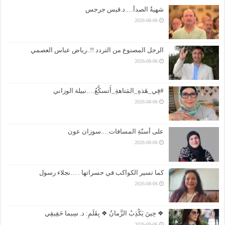
شهيةُ الصدأ….د.قيس جرجس
2026-08-06
الرجل المصنوع من التردد !!..رياض عباس العصمي
2026-08-06
#فِي_هَذهِ_المَتاهةِ_أَتسكَّعُ….نبيلة الوزاني
2026-08-06
على أسنّةِ المسافات….سوزان عون
2026-08-06
كما تسير الكواكب في حسراتها . …نجلاء رسول
2026-08-06
❖ حِينَ يَكْذِبُ الزَّمانُ ❖ بِقَلَمِ: د. سِيما حَقِيقِي
2026-08-06