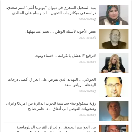
بنية المتخيل الشعري في ديوان “يوتوبيا أنثى” لنمر سعدي:
دراسة في ميكانزمات التخييل…ا.د. وسام علي الخالدي
2026-08-06
بعض الأجوبة لأسئلة الوطن … نعيم عبد مهلهل
2026-08-06
#ترقيع #الفشل بالكرامة …#سناء وتوت
2026-08-06
الجولاني… التهديد الذي يفرض على العراق أقصى درجات
اليقظة…رياض سعد
2026-08-06
رؤية سيكولوجية- سياسية للحرب الدائرة بين امريكا وايران
وصعوبات التوصل الى أتفاق… د. عامر صالح
2026-08-06
بين العواصم البعيدة… والعراق القريب الدبلوماسية