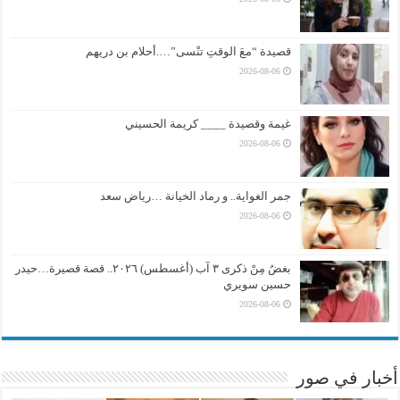
قصيدة “معَ الوقتِ تنْسى”….أحلام بن دريهم
2026-08-06
غيمة وقصيدة ____ كريمة الحسيني
2026-08-06
جمر الغواية.. و رماد الخيانة …رياض سعد
2026-08-06
بغضُ مِنْ ذكرى ٣ آب (أغسطس) ٢٠٢٦.. قصة قصيرة…حيدر
حسين سويري
2026-08-06
أخبار في صور