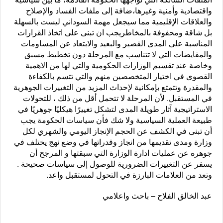
واقتصادية وأمنية وغيرها،ضافة إلى ملفات الفساد والإصلاح
والعلاقات الإقليمية مما سيجعل مهمة السوداني ليست بالسهلة
بل شاقة ومحفوفة بالمخاطريجب ان تبنى على اتخاذ القرارات
المناسبة على المدى القصير والبعيد والابتعاد عن المساومات
والمقايضات التي لا تتناسب مع المرحلة دون تخطيط مسبق
وخاصة عند تقسيم الوزارات الحكومية والتي لها من الاهمية
القصوى في اختيار المتخصصين منهم والتي تتسم بالكفاءة
والمقدرة وتتمتع بإمكانية لإحداث المزيد من التغييرات الجوهرية
في المستقبل. لأن المرحلة لا تتحمل أقل من ذلك ، للتحولات
الاستراتيجية آثار طويلة المدى لتشكل تغييرًا هيكليًا جوهريًا في
طبيعة العملية السياسية ولا شك فأن سياسات الحكومة يجب
أن تبنى في الكشف عن الحجم الإنجاز اليومي والشهري لكل
وزارة ومدى تقديمها من انجاز وقدراتها في وضع نهج يختلف في
جوهره عن عمليات ادارة الوزارة التي سبقتها و المرجح أن
يسفر عن التغييرات الضرورية للوصول إلى سياسات صحيحة .
وتعد من العلامات البارزة في التحول لمستقبل واعد.
عبد الخالق الفلاح – باحث واعلامي