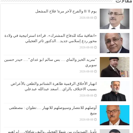
مقالات
يوم 8 /8 والفرح لآخر مرة! فلاح المشعل
2026-08-08
«اتفاقية مكة للدفاع المشترك».. قراءة استراتيجية في ولادة
محور ردع إسلامي جديد…الدكتور ثائر العجيلي
2026-08-08
“منريد الخبز والماي … بس سالم ابو عداي”…. حيدر حسين
سويري
2026-08-08
انهيار الأخلاق الرقمية ظاهرة الشتائم والطعن بالأعراض
بسبب الاختلاف بالراي…اسعد عبدالله عبدعلي
2026-08-08
أوصلهم للانتصار وسيوصلهم للانهيار ….تطوان : مصطفى
منيغ
2026-08-08
تأويل الصدمات بين شهلا العجيلي وإليف شافاق… إبراهيم