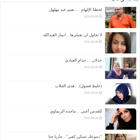
لحظةُ الإلهامِ …..نعيم عبد مهلهل
2026-08-08
لا تحاول ان تفسّرها…انمار العبدالله
2026-08-08
خذلان .. ..حذام العبادي
2026-08-08
(خليط فصول).. ..هدى الجلاب
2026-08-08
للقدس أغني….ماجده الريماوي
2026-08-08
“دموعك تسكن كفي”…ماريا حنا