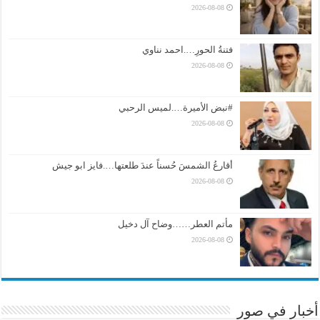
2026-08-08
فتنةُ الحورِ….احمد نناوي
2026-08-08
#نبض الأميرة….لميس الرحبي
2026-08-08
أقارعُ الشمسَ حُسناً عندَ طلعتها….فايز ابو جيش
2026-08-08
مأتم العطر……وضاح آل دخيل
2026-08-08
أخبار في صور