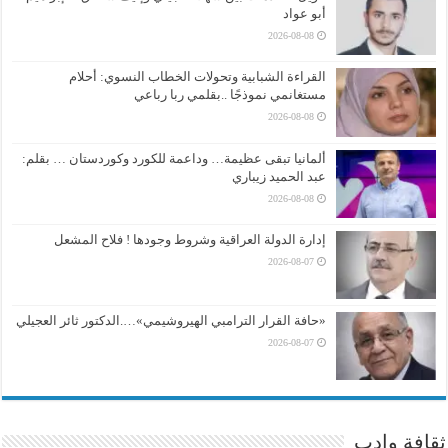
أبو عواد
2026-08-08
القراءة الشبابية وتحولات الخطاب النسوي: أحلام
مستغانمي نموذجًا ..بقلمي ربا رباعي
2026-08-08
ألمانيا تبقى عظيمة… وداعمة للكورد وكوردستان … بقلم:
عبد الحميد زيباري
2026-08-08
إدارة الدولة العراقية وشروط وجودها ! فلاح المشعل
2026-08-07
«حافة القرار الترامبي الهيروشيمي»….الدكتور ثائر العجيلي
2026-08-07
ثقافة وادب