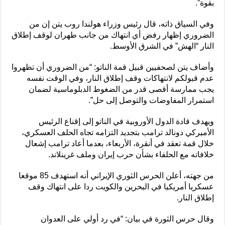
‌بقوة”.
وفي السياق ذاته، قال رئيس وزراء هولندا روب يتن إن من
الضروري إظهار رفض أي ‌انتهاك من جانب طهران لوقف إطلاق
النار “الهش” في ‌الشرق ‌الأوسط.
وأضاف ⁠يتن لصحفيين قبيل قمة الناتو: “من ⁠الضروري أن تظهروا
عدم ⁠قبولكم لانتهاكات وقف إطلاق ⁠النار، وفي الوقت نفسه
يجب ممارسة أقصى قدر من الضغوط الدبلوماسية لضمان
استمرار المفاوضات والتوصل إلى حل”.
ويهدف قادة الدول الأوروبية في الناتو إلى إقناع الرئيس
الأميركي دونالد ترامب بتجديد التزامه تجاه الحلف العسكري،
خلال قمة تعقد في أنقرة، الأربعاء، بعدما أعاد ترامب ⁠إشعال
خلافاته مع الحلفاء بشأن حرب إيران وملف غرينلاند.
من جهته، أعلن الحرس الثوري الإيراني أنه استهدف 85 موقعا
عسكريا أمريكيا في البحرين والكويت ردا على انتهاك وقف
إطلاق النار.
وقال حرس الثورة في بيان: “في رد أولي على العدوان