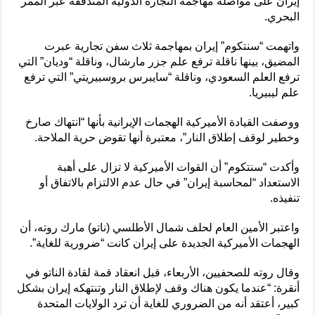
إيران على مواصلة مهاجمة التجارة الدولية المتدفقة عبر الممر
البحري.
واتهمت “سنتكوم” إيران بمهاجمة ثلاث سفن تجارية عبرت
المضيق، بينها ناقلة ترفع علم جزر مارشال، وناقلة “وديان” التي
ترفع العلم السعودي، وناقلة “سايبرس بروسبيريتي” التي ترفع
علم ليبيريا.
ووصفت القيادة الأميركية الهجمات الإيرانية بأنها “انتهاك صارخ
وخطير لوقف إطلاق النار”، معتبرة أنها تقوض حرية الملاحة.
وأكدت “سنتكوم” أن القوات الأميركية لا تزال على أهبة
الاستعداد “لمحاسبة إيران” في حال عدم الالتزام بالاتفاق أو
تنفيذه.
واعتبر الأمين العام لحلف شمال الأطلسي (ناتو) مارك روته، أن
الهجمات الأميركية ‌الجديدة على ‌إيران كانت “ضرورية للغاية”.
وقال روته للصحفيين، ‌الأربعاء، ‌قبل ‌انعقاد ⁠قمة لقادة الناتو في
أنقرة: “عندما يكون ⁠هناك وقف لإطلاق ⁠النار وتنتهكه ⁠إيران بشكل
كبير، أعتقد أنه من الضروري للغاية أن ترد الولايات المتحدة