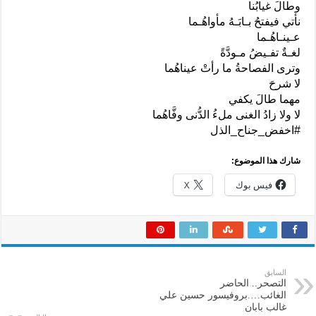
وطالَ غيابُنا
نأتي فيفتحُ بـابَـهُ مأواهُـما
عـينـاهُـما
لغـةٌ تفـيضُ مـودَّةً
وترى الفصاحةُ ما رأتْ عيناهُما
لا شرحَ
مهما طالَ يكفي
لا ولا زادُ الغنى ملءُ الدُّنى وفَّاهُما
#اخفض_جناح_الذل
شارك هذا الموضوع:
فيس بوك
X
السابق
التصحر.. الحاضر
الغائب….بروفيسور حسين علي
غالب بابان