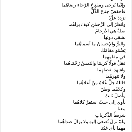
وإنَّما يُرجَى ومفتاحُ الرَّجاءِ رضاهُما
فاخفضْ جناحَ الذُّلِّ
تزددْ عزَّةً
وانظرْ إلى الرَّحمٰنِ كيفَ يراهُما
صلةٌ هي الأرحامُ
نشقى دونَها
والبرُّ والإحسانُ ما أسماهُما
يَسْمُو مقامُكَ
في مقامِهِمَا
فقلْ قولًا كريمًا والتمسْ رُحْمَاهُما
واشهدْ بفضلهِما
ولا تنهرْهُما
فاللهُ جلَّ عُلاهُ مَنْ أعلاهُما
وكلاهُما وطنٌ
وأصلٌ ثابتٌ
نأوي إلى حيثُ استقرَّ كلاهُما
معنا
شريطُ الذِّكرياتِ
ولمْ نزلْ نُصغي إليهِ ولا يزالُ صداهُما
مهما نأى غدُنا