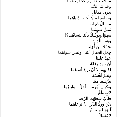
ما شبَّ حُلـمٌ واحدٌ لولاهُـما
وهَبا لنا الدُّنيا
بدون مقابلٍ
وتـناسيا مِـنْ أجلِنـا دُنياهُما
ما بـالُ دُنيانـا
تمـرُّ عليهِمَـا
سهوًا ويوشُكُ بالُنا ينساهُما؟!
وهما اللَّذانِ
تحمَّلا من أجلِنا
حِمْلَ الجبالِ أسًى وليس سواهُما
عهدٌ علينا
أنْ نزيدَ وفاءَنا
لكليهِمَا لا أنْ نزيدَ أساهُما
ونبـرَّ أنفُسَنا
ببرِّهِـما معًا
ونكونَ أمَّهما – أجلْ – وأباهُما
لأبٍ وأمٍّ
طابَ سعيُهُما الرِّضا
دَيْنٌ وردُّ الدَّيْنِ أنْ نرعاهُما
لَـهُمَـا مـقـامٌ
لا يُقــالُ