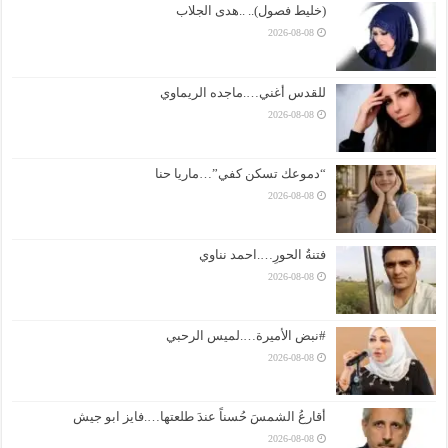
(خليط فصول).. ..هدى الجلاب
2026-08-08
للقدس أغني….ماجده الريماوي
2026-08-08
“دموعك تسكن كفي”…ماريا حنا
2026-08-08
فتنةُ الحورِ….احمد نناوي
2026-08-08
#نبض الأميرة….لميس الرحبي
2026-08-08
أقارعُ الشمسَ حُسناً عندَ طلعتها….فايز ابو جيش
2026-08-08