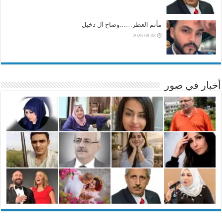
مأتم العطر……وضاح آل دخيل
2026-08-08
أخبار في صور