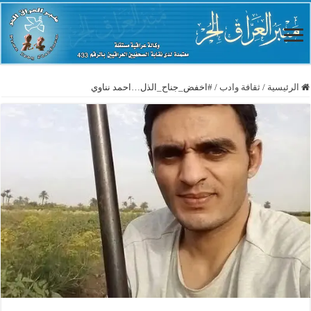
الرئيسية
/
ثقافة وادب
/
#اخفض_جناح_الذل…احمد نناوي