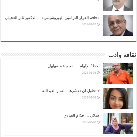
«حافة القرار الترامبي الهيروشيمي»….الدكتور ثائر العجيلي
2026-08-07
ثقافة وادب
لحظةُ الإلهامِ …..نعيم عبد مهلهل
2026-08-08
لا تحاول ان تفسّرها…انمار العبدالله
2026-08-08
خذلان .. ..حذام العبادي
2026-08-08