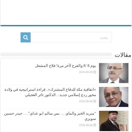
مقالات
يوم 8 /8 والفرح لآخر مرة! فلاح المشعل
2026-08-08
«اتفاقية مكة للدفاع المشترك».. قراءة استراتيجية في ولادة
محور ردع إسلامي جديد…الدكتور ثائر العجيلي
2026-08-08
“منريد الخبز والماي … بس سالم ابو عداي”…. حيدر حسين
سويري
2026-08-08