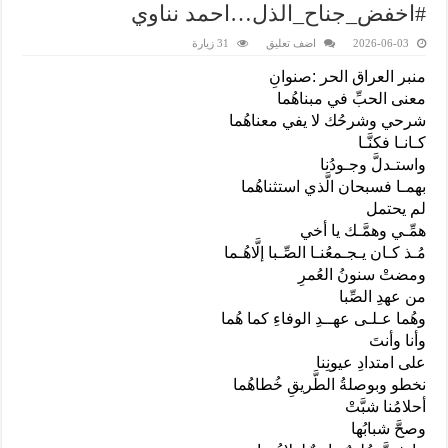
#اخفض_جناح_الذل…احمد نناوي
2026-06-03
اضف تعليق
31 زيارة
منبر العراق الحر :صنوانِ
معنى الحبِّ في مبناهُما
شرحي وشرحُك لا يفي معناهُما
كـانـا فكنَّـا
واستـدلَّ وجـودُنا
بهمـا فسبحان الَّذي استثناهُما
لم يحتمل
همِّـي وهمَّـك يا أخي
مُـذ كـان يـجـمعُنـا الصِّـبا إلَّاهُـما
ومضتْ سنونُ العُمرِ
من عهدِ الصِّبا
وهُما عـلـى عهــدِ الوفاءِ كما هُما
وأنا وأنتَ
على امتدادِ عيونِنا
نخطو وبوصلةُ الطَّريقِ خُطاهُما
أحلامُنا شبَّتْ
وصحَّ شبابُها