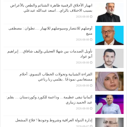
انهيار الأخلاق الرقمية ظاهرة الشتائم والطعن بالأعراض
بسبب الاختلاف بالراي…اسعد عبدالله عبدعلي
2026-08-08
أوصلهم للانتصار وسيوصلهم للانهيار ….تطوان : مصطفى
منيغ
2026-08-08
تأويل الصدمات بين شهلا العجيلي وإليف شافاق… إبراهيم
أبو عواد
2026-08-08
القراءة الشبابية وتحولات الخطاب النسوي: أحلام
مستغانمي نموذجًا ..بقلمي ربا رباعي
2026-08-08
ألمانيا تبقى عظيمة… وداعمة للكورد وكوردستان … بقلم:
عبد الحميد زيباري
2026-08-08
إدارة الدولة العراقية وشروط وجودها ! فلاح المشعل
2026-08-07