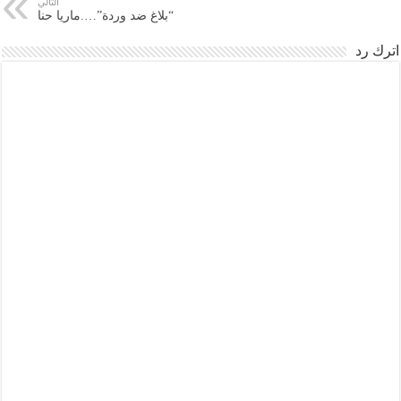
التالي
“بلاغ ضد وردة”….ماريا حنا
اترك رد