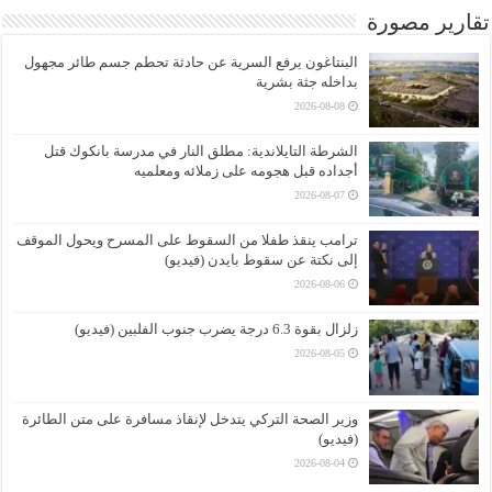
تقارير مصورة
البنتاغون يرفع السرية عن حادثة تحطم جسم طائر مجهول
بداخله جثة بشرية
2026-08-08
الشرطة التايلاندية: مطلق النار في مدرسة بانكوك قتل
أجداده قبل هجومه على زملائه ومعلميه
2026-08-07
ترامب ينقذ طفلا من السقوط على المسرح ويحول الموقف
إلى نكتة عن سقوط بايدن (فيديو)
2026-08-06
زلزال بقوة 6.3 درجة يضرب جنوب الفلبين (فيديو)
2026-08-05
وزير الصحة التركي يتدخل لإنقاذ مسافرة على متن الطائرة
(فيديو)
2026-08-04