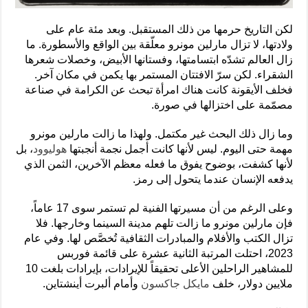
لكن التاريخ حرمها من ذلك المستقبل. وبعد مئة عام على
ولادتها، لا تزال مارلين مونرو معلّقة بين الواقع والأسطورة. ما
زال العالم تشدّه ابتسامتها، وفستانها الأبيض، وخصلات شعرها
الشقراء. لكن سرّ الافتتان المستمر بها يكمن في مكان آخر.
فخلف الأيقونة كانت هناك امرأة تبحث عن الكرامة في صناعة
مصمّمة على اختزالها في صورة.
وما زال ذلك البحث غير مكتمل. ولهذا ما زالت مارلين مونرو
مهمة حتى اليوم. ليس لأنها كانت أجمل نجمة أنجبتها
هوليوود
، بل
لأنها كشفت، بوضوح يفوق ما فعله معظم الآخرين، الثمن الذي
يدفعه الإنسان عندما يتحول إلى رمز.
وعلى الرغم من أن مسيرتها الفنية لم تستمر سوى 17 عاماً،
فإن مارلين مونرو ما زالت تلهم مدينة السينما وخارجها. فلا
تزال الكتب والأفلام والمبادرات الثقافية تُخصَّص لها. وفي عام
2023، احتلت المرتبة الثانية عشرة على قائمة فوربس
للمشاهير الراحلين الأعلى تحقيقاً للإيرادات، بإيرادات بلغت 10
ملايين دولار، خلف
مايكل جاكسون
وأمام ألبرت أينشتاين.