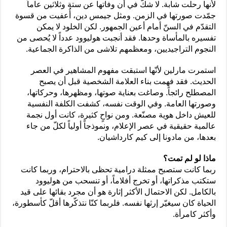
لأنها رحلت شابة. لا شكّ في أن وفاتها عن ستة وثلاثين عاماً
جمّدت صورتها في الزمن. ومثل جيمس دين، أُعفيت من قسوة
التقدّم في السنّ أمام أعين الجمهور. لكن الخلود لا يمكن
تفسيره بالمأساة وحدها. فقد أنجبت هوليوود عدداً لا يُحصى من
النجوم التراجيديين، ومعظمهم تلاشى من الذاكرة الجماعية.
استمرت مارلين لأنّها استبقت مفهوم المشاهير في العصر
الحديث. فقد فهمت بناء العلامة الشخصية قبل أن يصبح
المصطلح رائجاً. وصاغت بعناية صوتها، ومظهرها، وحركاتها،
وصورتها العامة. وفي الوقت نفسه، كشفت الكلفة النفسية
للعيش داخل هوية مصنّعة. ومن نواحٍ كثيرة، كانت أول نجمة
عالمية حقيقية في عصر الإعلام، ونموذجاً أولياً لكلّ من جاء
بعدها، من مادونا إلى كيم كارداشيان.
ماذا لو لم تمت؟
ربما كانت ستصبح ممثلة درامية تحظى بالاحترام، وربما كانت
ستكتب مذكراتها، أو تخرج أفلاماً، أو تنسحب من هوليوود
بالكامل. لكن الاحتمال الأكثر إثارة هو أن مجرد بقائها على قيد
الحياة كان سيغيّر إرثها نفسه. فلربما كنّا نتذكّرها أقلّ كأسطورة،
وأكثر كامرأة.