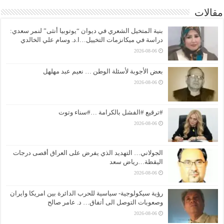
مقالات
بنية المتخيل الشعري في ديوان “يوتوبيا أنثى” لنمر سعدي:
دراسة في ميكانزمات التخييل…ا.د. وسام علي الخالدي
2026-08-06
بعض الأجوبة لأسئلة الوطن … نعيم عبد مهلهل
2026-08-06
#ترقيع #الفشل بالكرامة …#سناء وتوت
2026-08-06
الجولاني… التهديد الذي يفرض على العراق أقصى درجات
اليقظة…رياض سعد
2026-08-06
رؤية سيكولوجية- سياسية للحرب الدائرة بين امريكا وايران
وصعوبات التوصل الى أتفاق… د. عامر صالح
2026-08-06