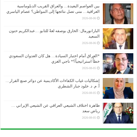
بين العواصم البعيدة… والعراق القريب الدبلوماسية
العراقية… متى تصل نتائجها إلى المواطن؟ عصام الياسري
2026-08-06
البارانورمال: الخارق بوصفه لغةً للتابو….عبدالكريم حنون
السعيد
2026-08-06
*العراق أمام اختبار السيادة… هل كان العدوان السعودي
خطأً استراتيجياً؟* ناجي الغزي
2026-08-05
إشكاليات غياب الكفاءات الأكاديمية عن دوائر صنع القرار…
أ. م. د. خلود جبار الشطري
2026-08-05
ظاهرة اختلاف الشيعي العراقي عن الشيعي الإيراني …
رياض سعد
2026-08-05