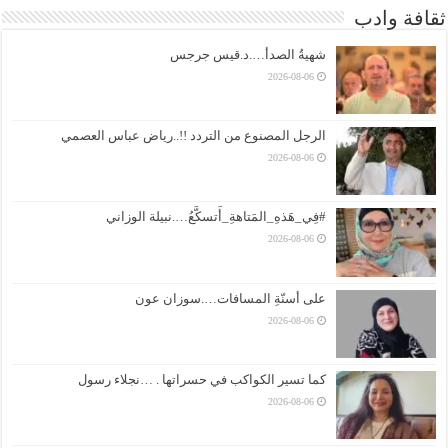
ثقافة وادب
شهيةُ الصدأ….د.قيس جرجس
2026-08-06
الرجل المصنوع من التردد !!..رياض عباس العصمي
2026-08-06
#فِي_هَذهِ_المَتاهةِ_أَتسكَّعُ….نبيلة الوزاني
2026-08-06
على أسنّةِ المسافات….سوزان عون
2026-08-06
كما تسير الكواكب في حسراتها . …نجلاء رسول
2026-08-06