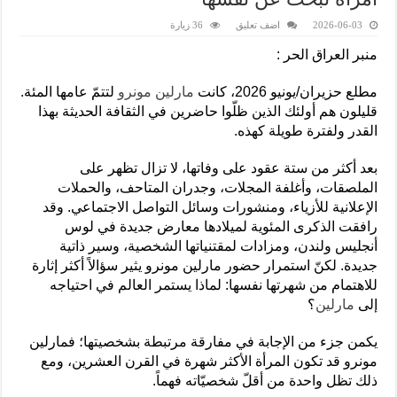
2026-06-03
اضف تعليق
36 زيارة
منبر العراق الحر :
مطلع حزيران/يونيو 2026، كانت
مارلين مونرو
لتتمّ عامها المئة.
قليلون هم أولئك الذين ظلّوا حاضرين في الثقافة الحديثة بهذا
القدر ولفترة طويلة كهذه.
بعد أكثر من ستة عقود على وفاتها، لا تزال تظهر على
الملصقات، وأغلفة المجلات، وجدران المتاحف، والحملات
الإعلانية للأزياء، ومنشورات وسائل التواصل الاجتماعي. وقد
رافقت الذكرى المئوية لميلادها معارض جديدة في لوس
أنجليس ولندن، ومزادات لمقتنياتها الشخصية، وسير ذاتية
جديدة. لكنّ استمرار حضور مارلين مونرو يثير سؤالاً أكثر إثارة
للاهتمام من شهرتها نفسها: لماذا يستمر العالم في احتياجه
إلى
مارلين
؟
يكمن جزء من الإجابة في مفارقة مرتبطة بشخصيتها؛ فمارلين
مونرو قد تكون المرأة الأكثر شهرة في القرن العشرين، ومع
ذلك تظل واحدة من أقلّ شخصيّاته فهماً.