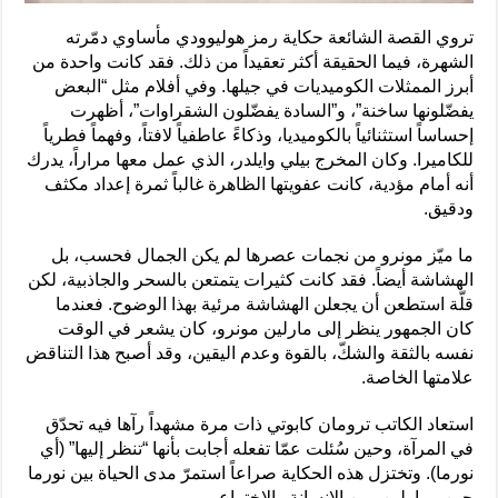
تروي القصة الشائعة حكاية رمز هوليوودي مأساوي دمّرته
الشهرة، فيما الحقيقة أكثر تعقيداً من ذلك. فقد كانت واحدة من
أبرز الممثلات الكوميديات في جيلها. وفي أفلام مثل “البعض
يفضّلونها ساخنة”، و”السادة يفضّلون الشقراوات”، أظهرت
إحساساً استثنائياً بالكوميديا، وذكاءً عاطفياً لافتاً، وفهماً فطرياً
للكاميرا. وكان المخرج بيلي وايلدر، الذي عمل معها مراراً، يدرك
أنه أمام مؤدية، كانت عفويتها الظاهرة غالباً ثمرة إعداد مكثف
ودقيق.
ما ميّز مونرو من نجمات عصرها لم يكن الجمال فحسب، بل
الهشاشة أيضاً. فقد كانت كثيرات يتمتعن بالسحر والجاذبية، لكن
قلّة استطعن أن يجعلن الهشاشة مرئية بهذا الوضوح. فعندما
كان الجمهور ينظر إلى مارلين مونرو، كان يشعر في الوقت
نفسه بالثقة والشكّ، بالقوة وعدم اليقين، وقد أصبح هذا التناقض
علامتها الخاصة.
استعاد الكاتب ترومان كابوتي ذات مرة مشهداً رآها فيه تحدّق
في المرآة، وحين سُئلت عمّا تفعله أجابت بأنها “تنظر إليها” (أي
نورما). وتختزل هذه الحكاية صراعاً استمرّ مدى الحياة بين نورما
جين ومارلين، بين الإنسانة والاختراع.