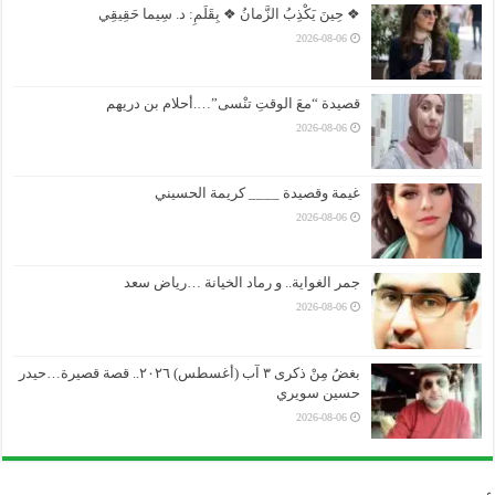
❖ حِينَ يَكْذِبُ الزَّمانُ ❖ بِقَلَمِ: د. سِيما حَقِيقِي
2026-08-06
قصيدة “معَ الوقتِ تنْسى”….أحلام بن دريهم
2026-08-06
غيمة وقصيدة ____ كريمة الحسيني
2026-08-06
جمر الغواية.. و رماد الخيانة …رياض سعد
2026-08-06
بغضُ مِنْ ذكرى ٣ آب (أغسطس) ٢٠٢٦.. قصة قصيرة…حيدر
حسين سويري
2026-08-06